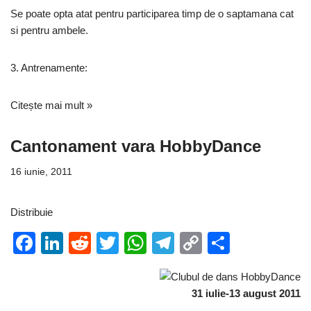
Se poate opta atat pentru participarea timp de o saptamana cat
si pentru ambele.
3. Antrenamente:
Citește mai mult »
Cantonament vara HobbyDance
16 iunie, 2011
Distribuie
F
Li
R
T
W
T
C
P
a
n
e
wi
h
el
o
ar
c
k
d
tt
at
e
p
ta
31 iulie-13 august 2011
e
e
di
er
s
gr
y
je