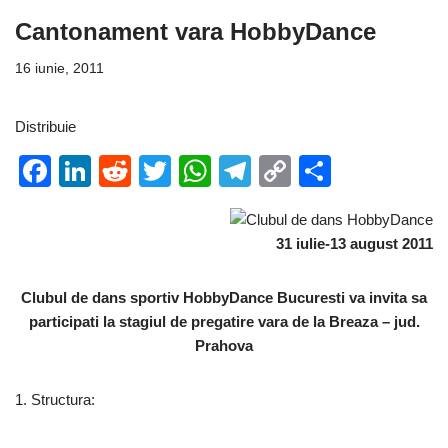
Cantonament vara HobbyDance
16 iunie, 2011
Distribuie
F
Li
R
T
W
T
C
P
a
n
e
wi
h
el
o
ar
c
k
d
tt
at
e
p
ta
31 iulie-13 august 2011
e
e
di
er
s
gr
y
je
b
dI
t
A
a
Li
a
Clubul de dans sportiv HobbyDance Bucuresti va invita sa
participati la stagiul de pregatire vara de la Breaza – jud.
o
n
p
m
n
z
Prahova
o
p
k
ă
k
1. Structura: