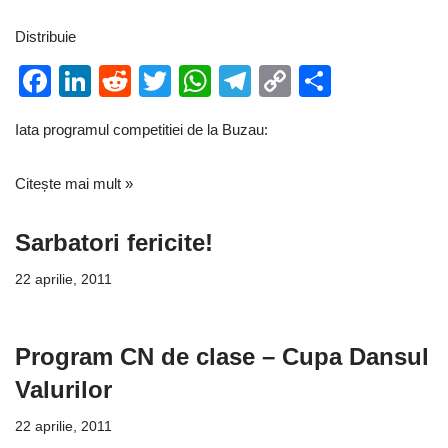
Distribuie
F
Li
R
T
W
T
C
P
a
n
e
wi
h
el
o
ar
Iata programul competitiei de la Buzau:
c
k
d
tt
at
e
p
ta
e
e
di
er
s
gr
y
je
Citește mai mult »
b
dI
t
A
a
Li
a
o
n
p
m
n
z
Sarbatori fericite!
o
p
k
ă
22 aprilie, 2011
k
Program CN de clase – Cupa Dansul
Valurilor
22 aprilie, 2011