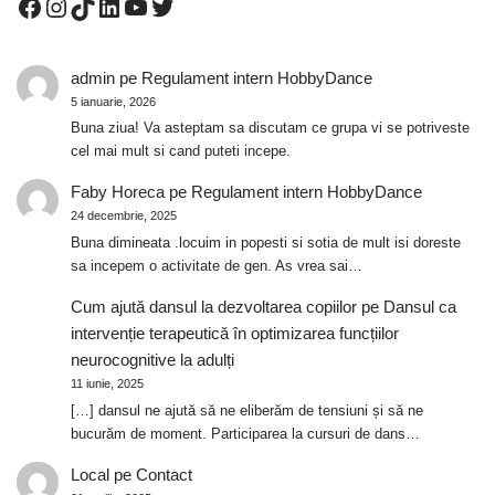
admin
pe
Regulament intern HobbyDance
5 ianuarie, 2026
Buna ziua! Va asteptam sa discutam ce grupa vi se potriveste
cel mai mult si cand puteti incepe.
Faby Horeca
pe
Regulament intern HobbyDance
24 decembrie, 2025
Buna dimineata .locuim in popesti si sotia de mult isi doreste
sa incepem o activitate de gen. As vrea sai…
Cum ajută dansul la dezvoltarea copiilor
pe
Dansul ca
intervenție terapeutică în optimizarea funcțiilor
neurocognitive la adulți
11 iunie, 2025
[…] dansul ne ajută să ne eliberăm de tensiuni și să ne
bucurăm de moment. Participarea la cursuri de dans…
Local
pe
Contact