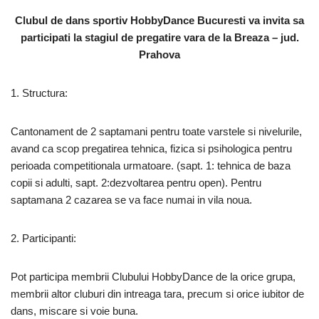
b
dI
t
A
a
Li
a
Clubul de dans sportiv HobbyDance Bucuresti va invita sa
participati la stagiul de pregatire vara de la Breaza – jud.
o
n
p
m
n
z
Prahova
o
p
k
ă
k
1. Structura:
Cantonament de 2 saptamani pentru toate varstele si nivelurile,
avand ca scop pregatirea tehnica, fizica si psihologica pentru
perioada competitionala urmatoare. (sapt. 1: tehnica de baza
copii si adulti, sapt. 2:dezvoltarea pentru open). Pentru
saptamana 2 cazarea se va face numai in vila noua.
2. Participanti:
Pot participa membrii Clubului HobbyDance de la orice grupa,
membrii altor cluburi din intreaga tara, precum si orice iubitor de
dans, miscare si voie buna.