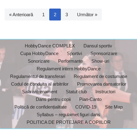
« Anterioară
1
2
3
Următor »
HobbyDance COMPLEX
Dansul sportiv
Cupa HobbyDance
Sportivi
Sponsorizare
Sonorizare
Performante
Show-uri
Regulament intern HobbyDance
Regulamentul de transferari
Regulament de costumatie
Codul de conduita al arbitrilor
Promovarea dansatorilor
Sala antrenament
Statut club
Instructori
Dans pentru copii
Pian-Canto
Politică de confidențialitate
COVID-19
Site Map
Syllabus – regulamet figuri dans
POLITICA DE PROTEJARE A COPIILOR