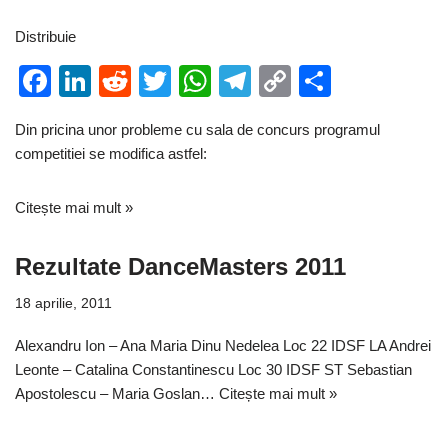
Distribuie
F
Li
R
T
W
T
C
P
a
n
e
wi
h
el
o
ar
Din pricina unor probleme cu sala de concurs programul
c
k
d
tt
at
e
p
ta
competitiei se modifica astfel:
e
e
di
er
s
gr
y
je
b
dI
t
A
a
Li
a
Citește mai mult »
o
n
p
m
n
z
Rezultate DanceMasters 2011
o
p
k
ă
k
18 aprilie, 2011
Alexandru Ion – Ana Maria Dinu Nedelea Loc 22 IDSF LA Andrei
Leonte – Catalina Constantinescu Loc 30 IDSF ST Sebastian
Apostolescu – Maria Goslan…
Citește mai mult »