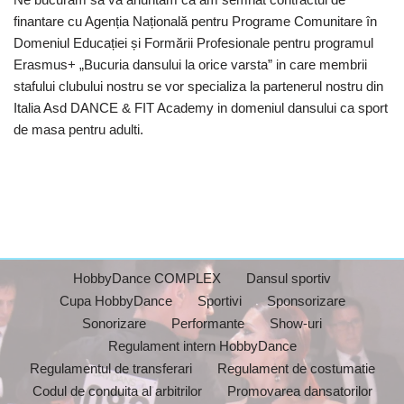
finantare cu Agenția Națională pentru Programe Comunitare în
Domeniul Educației și Formării Profesionale pentru programul
Erasmus+ „Bucuria dansului la orice varsta” in care membrii
stafului clubului nostru se vor specializa la partenerul nostru din
Italia Asd DANCE & FIT Academy in domeniul dansului ca sport
de masa pentru adulti.
HobbyDance COMPLEX
Dansul sportiv
Cupa HobbyDance
Sportivi
Sponsorizare
Sonorizare
Performante
Show-uri
Regulament intern HobbyDance
Regulamentul de transferari
Regulament de costumatie
Codul de conduita al arbitrilor
Promovarea dansatorilor