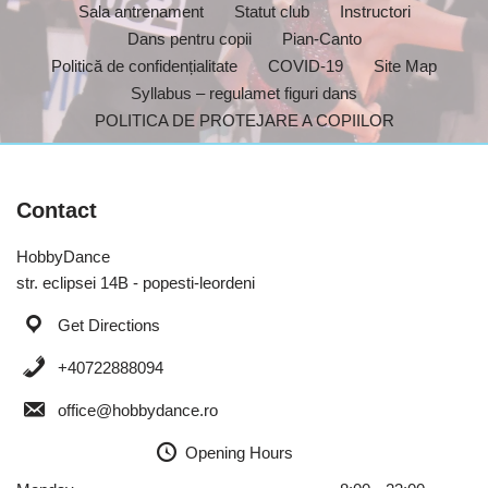
Sala antrenament
Statut club
Instructori
Dans pentru copii
Pian-Canto
Politică de confidențialitate
COVID-19
Site Map
Syllabus – regulamet figuri dans
POLITICA DE PROTEJARE A COPIILOR
Contact
HobbyDance
str. eclipsei 14B - popesti-leordeni
Get Directions
+40722888094
office@hobbydance.ro
Opening Hours