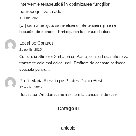
intervenție terapeutică în optimizarea funcțiilor
neurocognitive la adulți
11 iunie, 2025
[…] dansul ne ajută să ne eliberăm de tensiuni și să ne
bucurăm de moment. Participarea la cursuri de dans…
Local
pe
Contact
21 aprilie, 2025
Cu ocazia Sfintelor Sarbatori de Paste, echipa LocalInfo.ro va
transmite cele mai calde urari! Profitam de aceasta perioada
speciala pentru…
Profir Maria Alessia
pe
Pirates DanceFest
12 aprilie, 2025
Buna ziua !Am dori sa ne inscriem la concursul de dans.
Categorii
articole