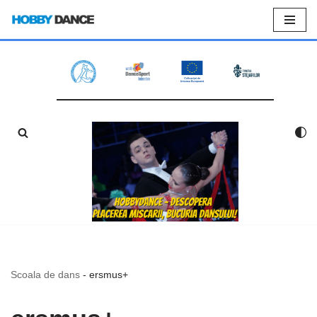
Sari
la
conținut
Scoala de dans
-
ersmus+