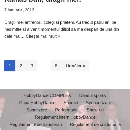
7 ianuarie, 2013
Dragii mei antrenori, colegi si prieteni, Au trecut patru ani pe
nesimtite si a venit momentul dificil sa ma despart de una din
cele mai…
Citește mai mult »
1
2
3
…
6
Următor »
HobbyDance COMPLEX
Dansul sportiv
Cupa HobbyDance
Sportivi
Sponsorizare
Sonorizare
Performante
Show-uri
Regulament intern HobbyDance
Regulamentul de transferari
Regulament de costumatie