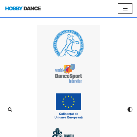
Sari
la
conținut