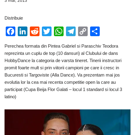
3 mai, 2013
Distribuie
F
Li
R
T
W
T
C
P
a
n
e
wi
h
el
o
ar
Perechea formata din Pintea Gabriel si Paraschiv Teodora
c
k
d
tt
at
e
p
ta
reprezinta un cuplu de top (10 dansuri) al Clubului de dans
e
e
di
er
s
gr
y
je
HobbyDance la categoria de varsta tineret. Tinerii instructori
b
dI
t
A
a
Li
a
promit foarte mult si prin viitorii campioni pe care ii cresc in
Bucuresti si Targoviste (Alla Dance). Va prezentam mai jos
o
n
p
m
n
z
evolutia lor la cea mai recenta competitie open la care au
o
p
k
ă
participat (Cupa Beija Flor Galati – locul 1 standard si locul 3
k
latino)