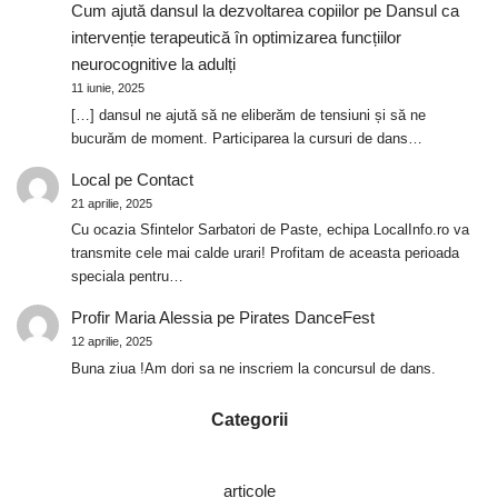
Cum ajută dansul la dezvoltarea copiilor
pe
Dansul ca
intervenție terapeutică în optimizarea funcțiilor
neurocognitive la adulți
11 iunie, 2025
[…] dansul ne ajută să ne eliberăm de tensiuni și să ne
bucurăm de moment. Participarea la cursuri de dans…
Local
pe
Contact
21 aprilie, 2025
Cu ocazia Sfintelor Sarbatori de Paste, echipa LocalInfo.ro va
transmite cele mai calde urari! Profitam de aceasta perioada
speciala pentru…
Profir Maria Alessia
pe
Pirates DanceFest
12 aprilie, 2025
Buna ziua !Am dori sa ne inscriem la concursul de dans.
Categorii
articole