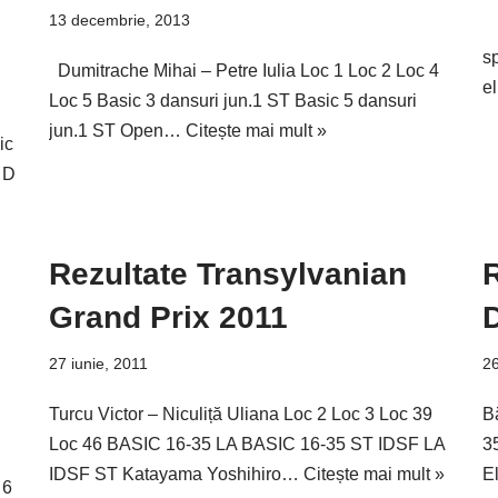
13 decembrie, 2013
D
sp
Dumitrache Mihai – Petre Iulia Loc 1 Loc 2 Loc 4
el
Loc 5 Basic 3 dansuri jun.1 ST Basic 5 dansuri
jun.1 ST Open…
Citește mai mult »
ic
 D
Rezultate Transylvanian
R
Grand Prix 2011
27 iunie, 2011
26
Turcu Victor – Niculiță Uliana Loc 2 Loc 3 Loc 39
B
Loc 46 BASIC 16-35 LA BASIC 16-35 ST IDSF LA
3
IDSF ST Katayama Yoshihiro…
Citește mai mult »
E
 6