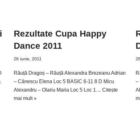
i
Rezultate Cupa Happy
Dance 2011
26 iunie, 2011
26
D
Răuță Dragoș – Răuță Alexandra Brezeanu Adrian
R
a
– Cănescu Elena Loc 5 BASIC 6-11 8 D Micu
–
Alexandru – Olariu Maria Loc 5 Loc 1…
Citește
A
mai mult »
m