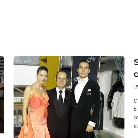
S
1
C
b
co
p