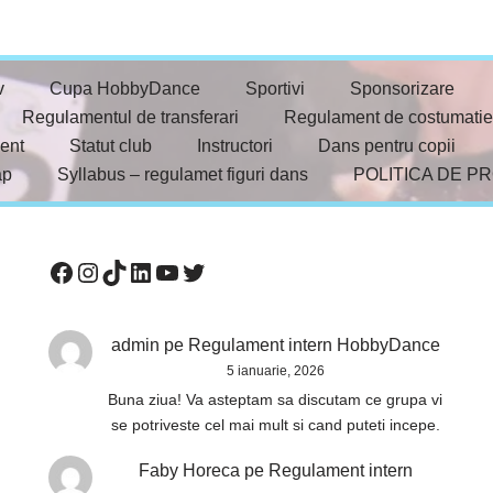
v
Cupa HobbyDance
Sportivi
Sponsorizare
Regulamentul de transferari
Regulament de costumatie
ent
Statut club
Instructori
Dans pentru copii
ap
Syllabus – regulamet figuri dans
POLITICA DE P
admin
pe
Regulament intern HobbyDance
5 ianuarie, 2026
Buna ziua! Va asteptam sa discutam ce grupa vi
se potriveste cel mai mult si cand puteti incepe.
Faby Horeca
pe
Regulament intern