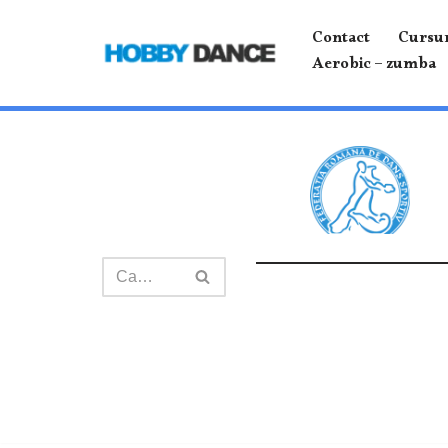
Contact
Cursur
Sari
Aerobic – zumba
la
conținut