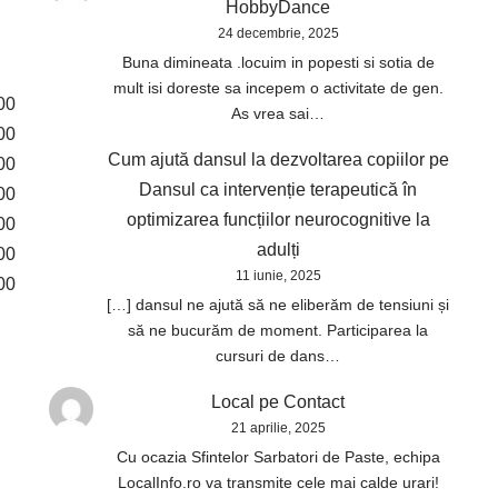
HobbyDance
24 decembrie, 2025
Buna dimineata .locuim in popesti si sotia de
mult isi doreste sa incepem o activitate de gen.
00
As vrea sai…
00
Cum ajută dansul la dezvoltarea copiilor
pe
00
Dansul ca intervenție terapeutică în
00
optimizarea funcțiilor neurocognitive la
00
adulți
00
11 iunie, 2025
00
[…] dansul ne ajută să ne eliberăm de tensiuni și
să ne bucurăm de moment. Participarea la
cursuri de dans…
Local
pe
Contact
21 aprilie, 2025
Cu ocazia Sfintelor Sarbatori de Paste, echipa
LocalInfo.ro va transmite cele mai calde urari!