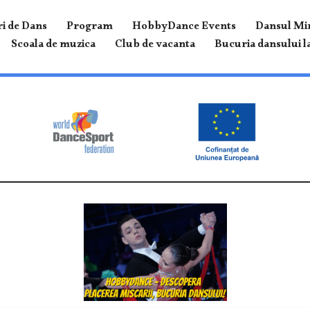
i de Dans
Program
HobbyDance Events
Dansul Mir
Scoala de muzica
Club de vacanta
Bucuria dansului la