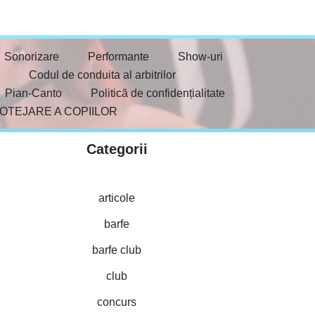
Sonorizare
Performante
Show-uri
Codul de conduita al arbitrilor
Pian-Canto
Politică de confidențialitate
ROTEJARE A COPIILOR
Categorii
articole
barfe
barfe club
club
concurs