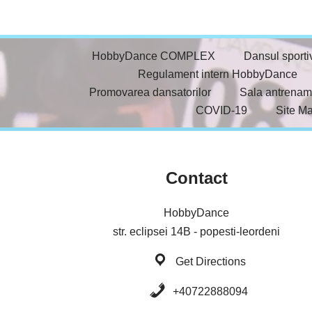
HobbyDance COMPLEX
Dansul sporti
Regulament intern HobbyDance
Promovarea dansatorilor
Sala antrenam
COVID-19
Site M
Contact
HobbyDance
str. eclipsei 14B - popesti-leordeni
Get Directions
+40722888094