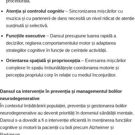
procedurală.
Atenția și controlul cognitiv
– Sincronizarea mișcărilor cu
muzica și cu partenerii de dans necesită un nivel ridicat de atenție
susținută și selectivă.
Funcțiile executive
– Dansul presupune luarea rapidă a
deciziilor, reglarea comportamentului motor și adaptarea
strategiilor cognitive în funcție de cerințele activității.
Orientarea spațială și propriocepția
– Exersarea mișcărilor
complexe în spațiu îmbunătățește coordonarea motorie și
percepția propriului corp în relație cu mediul înconjurător.
Dansul ca intervenție în prevenția și managementul bolilor
neurodegenerative
În contextul îmbătrânirii populației, prevenția și gestionarea bolilor
neurodegenerative au devenit priorități în domeniul sănătății mentale.
Dansul s-a dovedit a fi o intervenție eficientă în menținerea funcțiilor
cognitive și motorii la pacienții cu boli precum Alzheimer și
Parkinson.