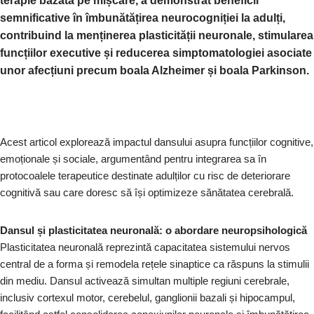
terapie bazată pe mișcare, a demonstrat beneficii
o
n
p
m
n
z
semnificative în îmbunătățirea neurocogniției la adulți,
o
p
k
ă
contribuind la menținerea plasticității neuronale, stimularea
k
funcțiilor executive și reducerea simptomatologiei asociate
unor afecțiuni precum boala Alzheimer și boala Parkinson.
Acest articol explorează impactul dansului asupra funcțiilor cognitive,
emoționale și sociale, argumentând pentru integrarea sa în
protocoalele terapeutice destinate adulților cu risc de deteriorare
cognitivă sau care doresc să își optimizeze sănătatea cerebrală.
Dansul și plasticitatea neuronală: o abordare neuropsihologică
Plasticitatea neuronală reprezintă capacitatea sistemului nervos
central de a forma și remodela rețele sinaptice ca răspuns la stimulii
din mediu. Dansul activează simultan multiple regiuni cerebrale,
inclusiv cortexul motor, cerebelul, ganglionii bazali și hipocampul,