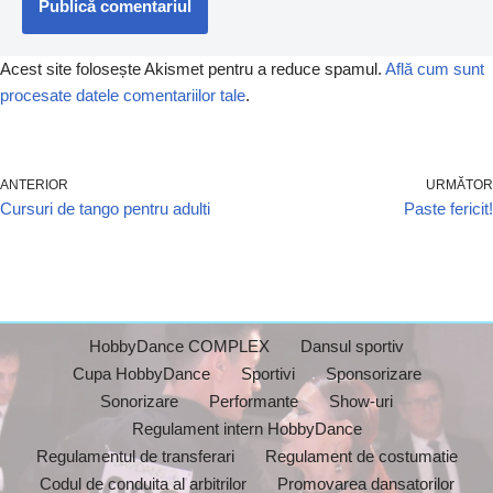
Acest site folosește Akismet pentru a reduce spamul.
Află cum sunt
procesate datele comentariilor tale
.
ANTERIOR
URMĂTOR
Cursuri de tango pentru adulti
Paste fericit!
HobbyDance COMPLEX
Dansul sportiv
Cupa HobbyDance
Sportivi
Sponsorizare
Sonorizare
Performante
Show-uri
Regulament intern HobbyDance
Regulamentul de transferari
Regulament de costumatie
Codul de conduita al arbitrilor
Promovarea dansatorilor