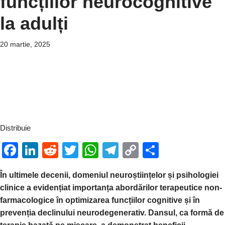
funcțiilor neurocognitive
la adulți
20 martie, 2025
Distribuie
F
Li
R
T
W
T
C
P
a
n
e
wi
h
el
o
ar
În ultimele decenii, domeniul neuroștiințelor și psihologiei
c
k
d
tt
at
e
p
ta
clinice a evidențiat importanța abordărilor terapeutice non-
e
e
di
er
s
gr
y
je
farmacologice în optimizarea funcțiilor cognitive și în
b
dI
t
A
a
Li
a
prevenția declinului neurodegenerativ. Dansul, ca formă de