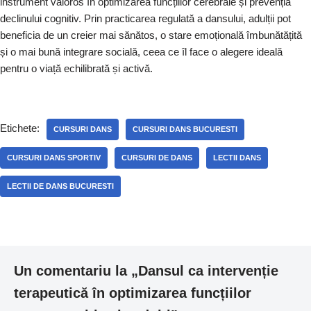
instrument valoros în optimizarea funcțiilor cerebrale și prevenția
declinului cognitiv. Prin practicarea regulată a dansului, adulții pot
beneficia de un creier mai sănătos, o stare emoțională îmbunătățită
și o mai bună integrare socială, ceea ce îl face o alegere ideală
pentru o viață echilibrată și activă.
Etichete:
CURSURI DANS
CURSURI DANS BUCURESTI
CURSURI DANS SPORTIV
CURSURI DE DANS
LECTII DANS
LECTII DE DANS BUCURESTI
Un comentariu la „Dansul ca intervenție
terapeutică în optimizarea funcțiilor