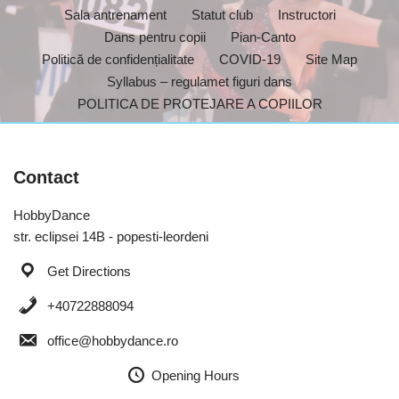
Sala antrenament
Statut club
Instructori
Dans pentru copii
Pian-Canto
Politică de confidențialitate
COVID-19
Site Map
Syllabus – regulamet figuri dans
POLITICA DE PROTEJARE A COPIILOR
Contact
HobbyDance
str. eclipsei 14B - popesti-leordeni
Get Directions
+40722888094
office@hobbydance.ro
Opening Hours