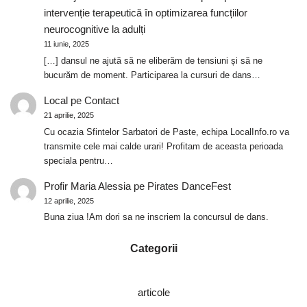
intervenție terapeutică în optimizarea funcțiilor
neurocognitive la adulți
11 iunie, 2025
[…] dansul ne ajută să ne eliberăm de tensiuni și să ne
bucurăm de moment. Participarea la cursuri de dans…
Local
pe
Contact
21 aprilie, 2025
Cu ocazia Sfintelor Sarbatori de Paste, echipa LocalInfo.ro va
transmite cele mai calde urari! Profitam de aceasta perioada
speciala pentru…
Profir Maria Alessia
pe
Pirates DanceFest
12 aprilie, 2025
Buna ziua !Am dori sa ne inscriem la concursul de dans.
Categorii
articole