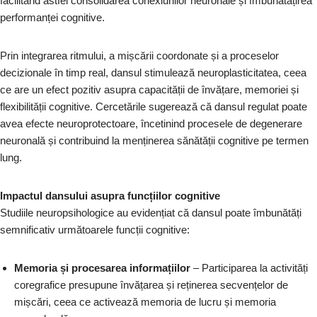
facilitând astfel consolidarea conexiunilor neuronale și îmbunătățirea
performanței cognitive.
Prin integrarea ritmului, a mișcării coordonate și a proceselor
decizionale în timp real, dansul stimulează neuroplasticitatea, ceea
ce are un efect pozitiv asupra capacității de învățare, memoriei și
flexibilității cognitive. Cercetările sugerează că dansul regulat poate
avea efecte neuroprotectoare, încetinind procesele de degenerare
neuronală și contribuind la menținerea sănătății cognitive pe termen
lung.
Impactul dansului asupra funcțiilor cognitive
Studiile neuropsihologice au evidențiat că dansul poate îmbunătăți
semnificativ următoarele funcții cognitive:
Memoria și procesarea informațiilor
– Participarea la activități
coregrafice presupune învățarea și reținerea secvențelor de
mișcări, ceea ce activează memoria de lucru și memoria