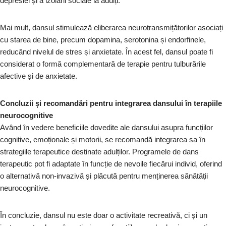
depresiei și a izolării sociale la adulți.
Mai mult, dansul stimulează eliberarea neurotransmițătorilor asociați
cu starea de bine, precum dopamina, serotonina și endorfinele,
reducând nivelul de stres și anxietate. În acest fel, dansul poate fi
considerat o formă complementară de terapie pentru tulburările
afective și de anxietate.
Concluzii și recomandări pentru integrarea dansului în terapiile
neurocognitive
Având în vedere beneficiile dovedite ale dansului asupra funcțiilor
cognitive, emoționale și motorii, se recomandă integrarea sa în
strategiile terapeutice destinate adulților. Programele de dans
terapeutic pot fi adaptate în funcție de nevoile fiecărui individ, oferind
o alternativă non-invazivă și plăcută pentru menținerea sănătății
neurocognitive.
În concluzie, dansul nu este doar o activitate recreativă, ci și un