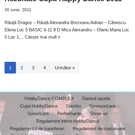
26 iunie, 2011
Răuță Dragoș – Răuță Alexandra Brezeanu Adrian – Cănescu
Elena Loc 5 BASIC 6-11 8 D Micu Alexandru – Olariu Maria Loc
5 Loc 1…
Citește mai mult »
1
2
3
4
Următor »
HobbyDance COMPLEX
Dansul sportiv
Cupa HobbyDance
Sportivi
Sponsorizare
Sonorizare
Performante
Show-uri
Regulament intern HobbyDance
Regulamentul de transferari
Regulament de costumatie