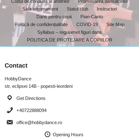
Codul de conduita al arbitrilor
Promovarea dansatorilor
Sala antrenament
Statut club
Instructori
Dans pentru copii
Pian-Canto
Politică de confidențialitate
COVID-19
Site Map
Syllabus – regulamet figuri dans
POLITICA DE PROTEJARE A COPIILOR
Contact
HobbyDance
str. eclipsei 14B - popesti-leordeni
Get Directions
+40722888094
office@hobbydance.ro
Opening Hours