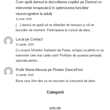
Cum ajută dansul la dezvoltarea copiilor
pe
Dansul ca
intervenție terapeutică în optimizarea funcțiilor
neurocognitive la adulți
11 iunie, 2025
[…] dansul ne ajută să ne eliberăm de tensiuni și să ne
bucurăm de moment. Participarea la cursuri de dans…
Local
pe
Contact
21 aprilie, 2025
Cu ocazia Sfintelor Sarbatori de Paste, echipa LocalInfo.ro va
transmite cele mai calde urari! Profitam de aceasta perioada
speciala pentru…
Profir Maria Alessia
pe
Pirates DanceFest
12 aprilie, 2025
Buna ziua !Am dori sa ne inscriem la concursul de dans.
Categorii
articole