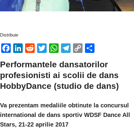
Distribuie
F
Li
R
T
W
T
C
P
a
n
e
wi
h
el
o
ar
Performantele dansatorilor
c
k
d
tt
at
e
p
ta
profesionisti ai scolii de dans
e
e
di
er
s
gr
y
je
b
dI
t
A
a
Li
a
HobbyDance (studio de dans)
o
n
p
m
n
z
o
p
k
ă
Va prezentam medaliile obtinute la concursul
k
international de dans sportiv WDSF Dance All
Stars, 21-22 aprilie 2017