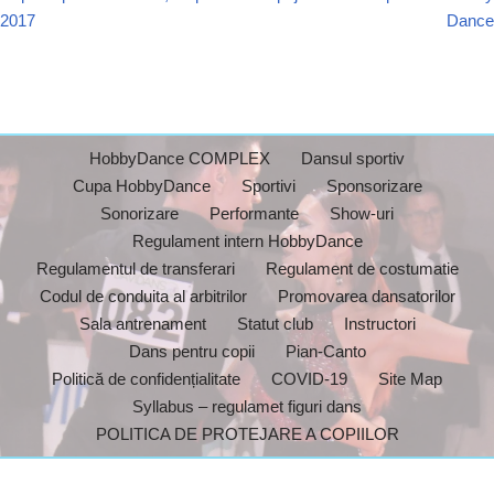
2017
Dance
HobbyDance COMPLEX
Dansul sportiv
Cupa HobbyDance
Sportivi
Sponsorizare
Sonorizare
Performante
Show-uri
Regulament intern HobbyDance
Regulamentul de transferari
Regulament de costumatie
Codul de conduita al arbitrilor
Promovarea dansatorilor
Sala antrenament
Statut club
Instructori
Dans pentru copii
Pian-Canto
Politică de confidențialitate
COVID-19
Site Map
Syllabus – regulamet figuri dans
POLITICA DE PROTEJARE A COPIILOR