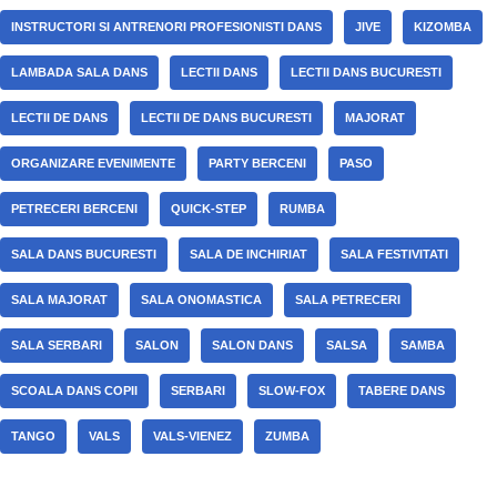
INSTRUCTORI SI ANTRENORI PROFESIONISTI DANS
JIVE
KIZOMBA
LAMBADA SALA DANS
LECTII DANS
LECTII DANS BUCURESTI
LECTII DE DANS
LECTII DE DANS BUCURESTI
MAJORAT
ORGANIZARE EVENIMENTE
PARTY BERCENI
PASO
PETRECERI BERCENI
QUICK-STEP
RUMBA
SALA DANS BUCURESTI
SALA DE INCHIRIAT
SALA FESTIVITATI
SALA MAJORAT
SALA ONOMASTICA
SALA PETRECERI
SALA SERBARI
SALON
SALON DANS
SALSA
SAMBA
SCOALA DANS COPII
SERBARI
SLOW-FOX
TABERE DANS
TANGO
VALS
VALS-VIENEZ
ZUMBA