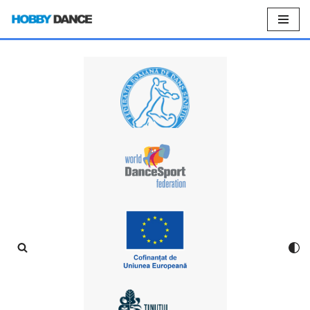
Sari
la
conținut