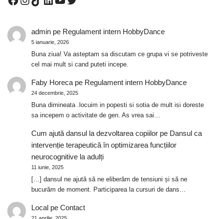
admin
pe
Regulament intern HobbyDance
5 ianuarie, 2026
Buna ziua! Va asteptam sa discutam ce grupa vi se potriveste
cel mai mult si cand puteti incepe.
Faby Horeca
pe
Regulament intern HobbyDance
24 decembrie, 2025
Buna dimineata .locuim in popesti si sotia de mult isi doreste
sa incepem o activitate de gen. As vrea sai…
Cum ajută dansul la dezvoltarea copiilor
pe
Dansul ca
intervenție terapeutică în optimizarea funcțiilor
neurocognitive la adulți
11 iunie, 2025
[…] dansul ne ajută să ne eliberăm de tensiuni și să ne
bucurăm de moment. Participarea la cursuri de dans…
Local
pe
Contact
21 aprilie, 2025