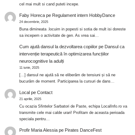
cel mai mult si cand puteti incepe.
Faby Horeca
pe
Regulament intern HobbyDance
24 decembrie, 2025
Buna dimineata .locuim in popesti si sotia de mult isi doreste
sa incepem o activitate de gen. As vrea sai…
Cum ajută dansul la dezvoltarea copiilor
pe
Dansul ca
intervenție terapeutică în optimizarea funcțiilor
neurocognitive la adulți
11 iunie, 2025
[…] dansul ne ajută să ne eliberăm de tensiuni și să ne
bucurăm de moment. Participarea la cursuri de dans…
Local
pe
Contact
21 aprilie, 2025
Cu ocazia Sfintelor Sarbatori de Paste, echipa LocalInfo.ro va
transmite cele mai calde urari! Profitam de aceasta perioada
speciala pentru…
Profir Maria Alessia
pe
Pirates DanceFest