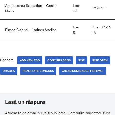
Apostolescu Sebastian – Goslan
Loc
IDSF ST
Maria
47
Loc
Open 14-15
Pintea Gabriel – Isaincu Anelise
5
LA
Etichete:
ADD NEW TAG
CONCURS DANS
IDSF
IDSF OPEN
ORADEA
REZULTATE CONCURS
VARADINUM DANCE FESTIVAL
Lasă un răspuns
Adresa ta de email nu va fi publicată.
Câmpurile obligatorii sunt