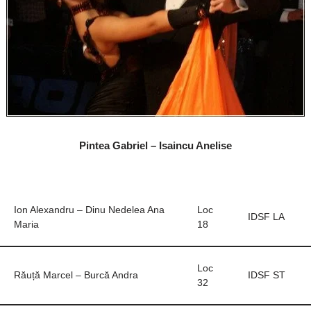
o
p
k
ă
k
Pintea Gabriel – Isaincu Anelise
Ion Alexandru – Dinu Nedelea Ana
Loc
IDSF LA
Maria
18
Loc
Răuță Marcel – Burcă Andra
IDSF ST
32