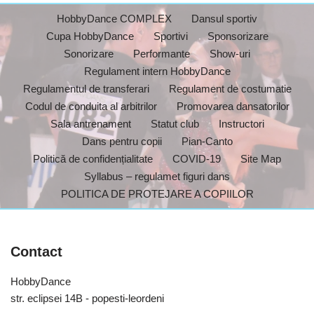
HobbyDance COMPLEX
Dansul sportiv
Cupa HobbyDance
Sportivi
Sponsorizare
Sonorizare
Performante
Show-uri
Regulament intern HobbyDance
Regulamentul de transferari
Regulament de costumatie
Codul de conduita al arbitrilor
Promovarea dansatorilor
Sala antrenament
Statut club
Instructori
Dans pentru copii
Pian-Canto
Politică de confidențialitate
COVID-19
Site Map
Syllabus – regulamet figuri dans
POLITICA DE PROTEJARE A COPIILOR
Contact
HobbyDance
str. eclipsei 14B - popesti-leordeni