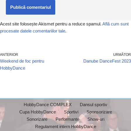
Acest site folosește Akismet pentru a reduce spamul.
Află cum sunt
procesate datele comentariilor tale
.
ANTERIOR
URMĂTOR
Weekend de foc pentru
Danube DanceFest 2023
HobbyDance
HobbyDance COMPLEX
Dansul sportiv
Cupa HobbyDance
Sportivi
Sponsorizare
Sonorizare
Performante
Show-uri
Regulament intern HobbyDance