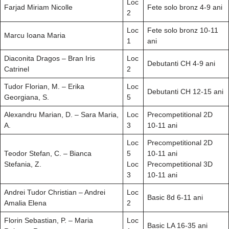
Loc
Farjad Miriam Nicolle
Fete solo bronz 4-9 ani
2
Loc
Fete solo bronz 10-11
Marcu Ioana Maria
1
ani
Diaconita Dragos – Bran Iris
Loc
Debutanti CH 4-9 ani
Catrinel
2
Tudor Florian, M. – Erika
Loc
Debutanti CH 12-15 ani
Georgiana, S.
5
Alexandru Marian, D. – Sara Maria,
Loc
Precompetitional 2D
A.
3
10-11 ani
Loc
Precompetitional 2D
Teodor Stefan, C. – Bianca
5
10-11 ani
Stefania, Z.
Loc
Precompetitional 3D
3
10-11 ani
Andrei Tudor Christian – Andrei
Loc
Basic 8d 6-11 ani
Amalia Elena
2
Florin Sebastian, P. – Maria
Loc
Basic LA 16-35 ani