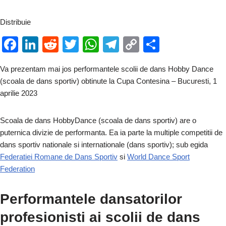
Distribuie
F
Li
R
T
W
T
C
P
a
n
e
wi
h
el
o
ar
Va prezentam mai jos performantele scolii de dans Hobby Dance
c
k
d
tt
at
e
p
ta
(scoala de dans sportiv) obtinute la Cupa Contesina – Bucuresti, 1
e
e
di
er
s
gr
y
je
aprilie 2023
b
dI
t
A
a
Li
a
Scoala de dans HobbyDance (scoala de dans sportiv) are o
o
n
p
m
n
z
puternica divizie de performanta. Ea ia parte la multiple competitii de
o
p
k
ă
dans sportiv nationale si internationale (dans sportiv); sub egida
k
Federatiei Romane de Dans Sportiv
si
World Dance Sport
Federation
Performantele dansatorilor
profesionisti ai scolii de dans