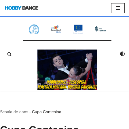
Sari
la
conținut
Scoala de dans
-
Cupa Contesina