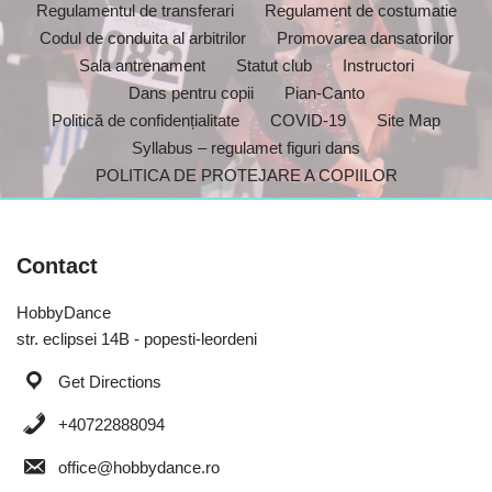
Regulamentul de transferari
Regulament de costumatie
Codul de conduita al arbitrilor
Promovarea dansatorilor
Sala antrenament
Statut club
Instructori
Dans pentru copii
Pian-Canto
Politică de confidențialitate
COVID-19
Site Map
Syllabus – regulamet figuri dans
POLITICA DE PROTEJARE A COPIILOR
Contact
HobbyDance
str. eclipsei 14B - popesti-leordeni
Get Directions
+40722888094
office@hobbydance.ro