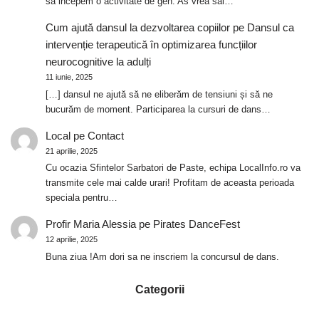
sa incepem o activitate de gen. As vrea sai…
Cum ajută dansul la dezvoltarea copiilor
pe
Dansul ca
intervenție terapeutică în optimizarea funcțiilor
neurocognitive la adulți
11 iunie, 2025
[…] dansul ne ajută să ne eliberăm de tensiuni și să ne
bucurăm de moment. Participarea la cursuri de dans…
Local
pe
Contact
21 aprilie, 2025
Cu ocazia Sfintelor Sarbatori de Paste, echipa LocalInfo.ro va
transmite cele mai calde urari! Profitam de aceasta perioada
speciala pentru…
Profir Maria Alessia
pe
Pirates DanceFest
12 aprilie, 2025
Buna ziua !Am dori sa ne inscriem la concursul de dans.
Categorii