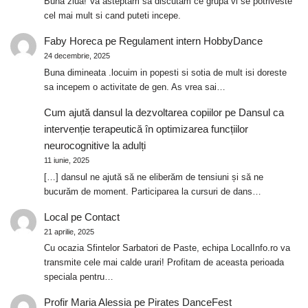
Buna ziua! Va asteptam sa discutam ce grupa vi se potriveste
cel mai mult si cand puteti incepe.
Faby Horeca
pe
Regulament intern HobbyDance
24 decembrie, 2025
Buna dimineata .locuim in popesti si sotia de mult isi doreste
sa incepem o activitate de gen. As vrea sai…
Cum ajută dansul la dezvoltarea copiilor
pe
Dansul ca
intervenție terapeutică în optimizarea funcțiilor
neurocognitive la adulți
11 iunie, 2025
[…] dansul ne ajută să ne eliberăm de tensiuni și să ne
bucurăm de moment. Participarea la cursuri de dans…
Local
pe
Contact
21 aprilie, 2025
Cu ocazia Sfintelor Sarbatori de Paste, echipa LocalInfo.ro va
transmite cele mai calde urari! Profitam de aceasta perioada
speciala pentru…
Profir Maria Alessia
pe
Pirates DanceFest