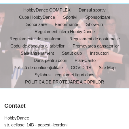
HobbyDance COMPLEX
Dansul sportiv
Cupa HobbyDance
Sportivi
Sponsorizare
Sonorizare
Performante
Show-uri
Regulament intern HobbyDance
Regulamentul de transferari
Regulament de costumatie
Codul de conduita al arbitrilor
Promovarea dansatorilor
Sala antrenament
Statut club
Instructori
Dans pentru copii
Pian-Canto
Politică de confidențialitate
COVID-19
Site Map
Syllabus – regulamet figuri dans
POLITICA DE PROTEJARE A COPIILOR
Contact
HobbyDance
str. eclipsei 14B - popesti-leordeni