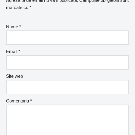
Adresa ta de email nu va fi publicată.
Câmpurile obligatorii sunt
marcate cu
*
Nume
*
Email
*
Site web
Comentariu
*