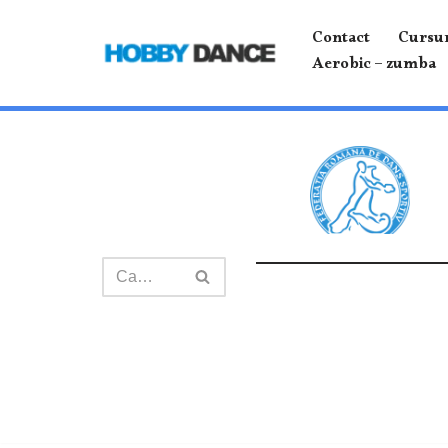
Contact
Cursur
Sari
Aerobic – zumba
la
conținut