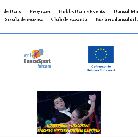
i de Dans
Program
HobbyDance Events
Dansul Mir
Scoala de muzica
Club de vacanta
Bucuria dansului la