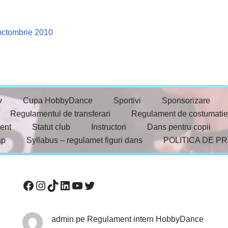
octombrie 2010
v
Cupa HobbyDance
Sportivi
Sponsorizare
Regulamentul de transferari
Regulament de costumatie
ent
Statut club
Instructori
Dans pentru copii
ap
Syllabus – regulamet figuri dans
POLITICA DE P
admin
pe
Regulament intern HobbyDance