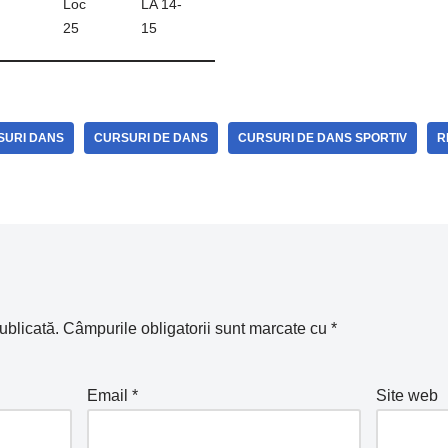
Loc
LA 14-
25
15
SURI DANS
CURSURI DE DANS
CURSURI DE DANS SPORTIV
R
ublicată.
Câmpurile obligatorii sunt marcate cu
*
Email
*
Site web