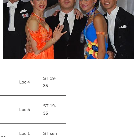
m
n
z
k
ă
ST 19-
Loc 4
35
ST 19-
Loc 5
35
Loc 1
ST sen
ena