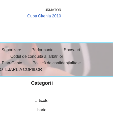
URMĂTOR
Cupa Oltenia 2010
Sonorizare
Performante
Show-uri
Codul de conduita al arbitrilor
Pian-Canto
Politică de confidențialitate
ROTEJARE A COPIILOR
Categorii
articole
barfe