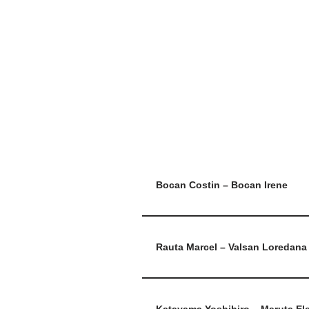
o
n
p
o
p
k
Bocan Costin – Bocan Irene
Rauta Marcel – Valsan Loredana
Katayama Yoshihiro – Maruta El