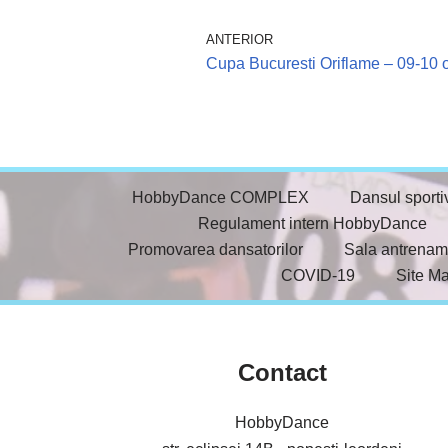
ANTERIOR
Cupa Bucuresti Oriflame – 09-10 
HobbyDance COMPLEX
Dansul sporti
Regulament intern HobbyDance
Promovarea dansatorilor
Sala antrenam
COVID-19
Site M
Contact
HobbyDance