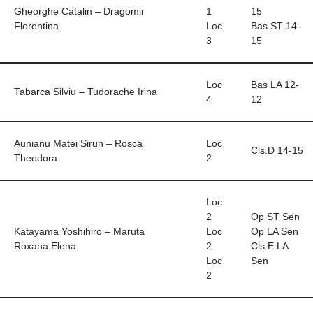
Gheorghe Catalin – Dragomir
1
15
Florentina
Loc
Bas ST 14-
3
15
Loc
Bas LA 12-
Tabarca Silviu – Tudorache Irina
4
12
Aunianu Matei Sirun – Rosca
Loc
Cls.D 14-15
Theodora
2
Loc
2
Op ST Sen
Katayama Yoshihiro – Maruta
Loc
Op LA Sen
Roxana Elena
2
Cls.E LA
Loc
Sen
2