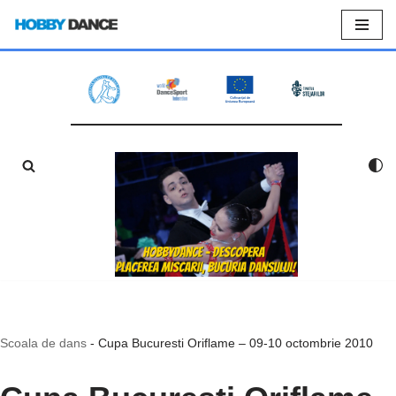
Sari
la
conținut
Scoala de dans
-
Cupa Bucuresti Oriflame – 09-10 octombrie 2010