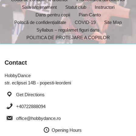
Sala antrenament
Statut club
Instructori
Dans pentru copii
Pian-Canto
Politică de confidențialitate
COVID-19
Site Map
Syllabus – regulamet figuri dans
POLITICA DE PROTEJARE A COPIILOR
Contact
HobbyDance
str. eclipsei 14B - popesti-leordeni
Get Directions
+40722888094
office@hobbydance.ro
Opening Hours