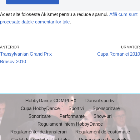
Acest site folosește Akismet pentru a reduce spamul.
Află cum sunt
procesate datele comentariilor tale
.
ANTERIOR
URMĂTOR
Transylvanian Grand Prix
Cupa Romaniei 2010
Brasov 2010
HobbyDance COMPLEX
Dansul sportiv
Cupa HobbyDance
Sportivi
Sponsorizare
Sonorizare
Performante
Show-uri
Regulament intern HobbyDance
Regulamentul de transferari
Regulament de costumatie
Codul de conduita al arbitrilor
Promovarea dansatorilor