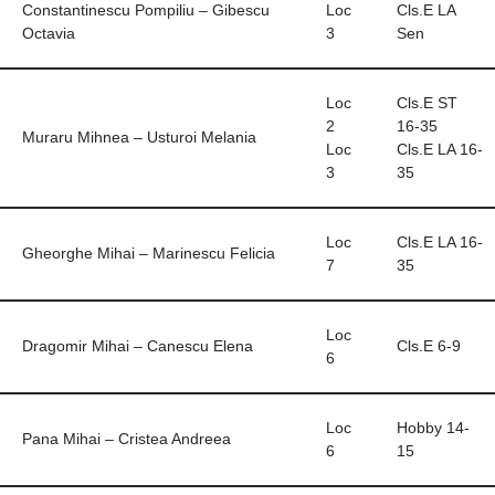
Constantinescu Pompiliu – Gibescu
Loc
Cls.E LA
Octavia
3
Sen
Loc
Cls.E ST
2
16-35
Muraru Mihnea – Usturoi Melania
Loc
Cls.E LA 16-
3
35
Loc
Cls.E LA 16-
Gheorghe Mihai – Marinescu Felicia
7
35
Loc
Dragomir Mihai – Canescu Elena
Cls.E 6-9
6
Loc
Hobby 14-
Pana Mihai – Cristea Andreea
6
15