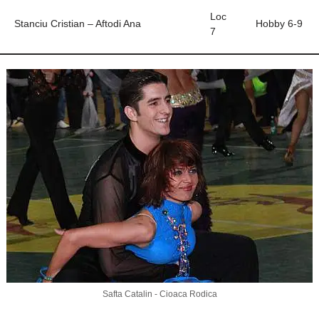
Loc
Stanciu Cristian – Aftodi Ana
Hobby 6-9
7
Safta Catalin - Cioaca Rodica