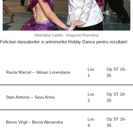
Gheorghe Catalin - Dragomir Florentina
Felicitari dansatorilor si antrenorilor Hobby Dance pentru rezultate!
Loc
Op ST 16-
Rauta Marcel – Valsan Lorendana
1
35
Loc
Op ST 16-
Stan Antonio – Savu Arina
2
35
Loc
Op ST 16-
Boros Virgil – Boros Alexandra
4
35