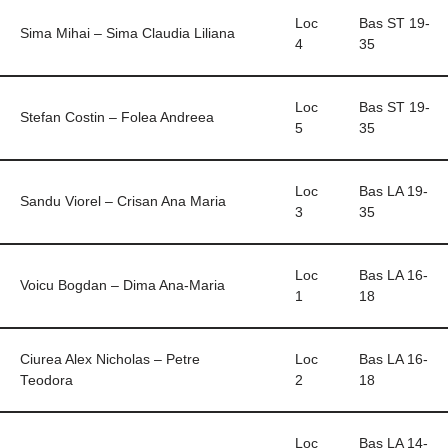
Loc
Bas ST 19-
Sima Mihai – Sima Claudia Liliana
4
35
Loc
Bas ST 19-
Stefan Costin – Folea Andreea
5
35
Loc
Bas LA 19-
Sandu Viorel – Crisan Ana Maria
3
35
Loc
Bas LA 16-
Voicu Bogdan – Dima Ana-Maria
1
18
Ciurea Alex Nicholas – Petre
Loc
Bas LA 16-
Teodora
2
18
Loc
Bas LA 14-