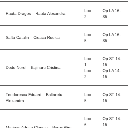
Loc
Op LA 16-
Rauta Dragos – Rauta Alexandra
2
35
Loc
Op LA 16-
Safta Catalin – Cioaca Rodica
5
35
Loc
Op ST 14-
1
15
Dedu Norel – Bajinaru Cristina
Loc
Op LA 14-
2
15
Teodorescu Eduard – Baltaretu
Loc
Op ST 14-
Alexandra
5
15
Loc
Op ST 14-
6
15
Marinas Adrian Claudiu – Boros Alina