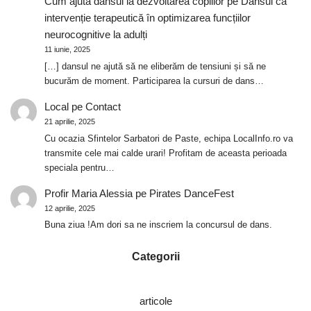
Cum ajută dansul la dezvoltarea copiilor
pe
Dansul ca
intervenție terapeutică în optimizarea funcțiilor
neurocognitive la adulți
11 iunie, 2025
[…] dansul ne ajută să ne eliberăm de tensiuni și să ne
bucurăm de moment. Participarea la cursuri de dans…
Local
pe
Contact
21 aprilie, 2025
Cu ocazia Sfintelor Sarbatori de Paste, echipa LocalInfo.ro va
transmite cele mai calde urari! Profitam de aceasta perioada
speciala pentru…
Profir Maria Alessia
pe
Pirates DanceFest
12 aprilie, 2025
Buna ziua !Am dori sa ne inscriem la concursul de dans.
Categorii
articole