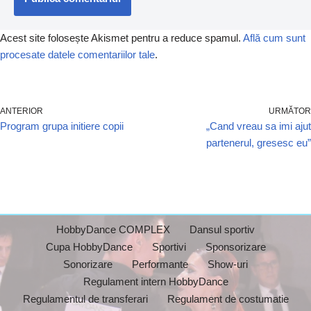
Acest site folosește Akismet pentru a reduce spamul.
Află cum sunt
procesate datele comentariilor tale
.
ANTERIOR
URMĂTOR
Program grupa initiere copii
„Cand vreau sa imi ajut
partenerul, gresesc eu”
HobbyDance COMPLEX
Dansul sportiv
Cupa HobbyDance
Sportivi
Sponsorizare
Sonorizare
Performante
Show-uri
Regulament intern HobbyDance
Regulamentul de transferari
Regulament de costumatie