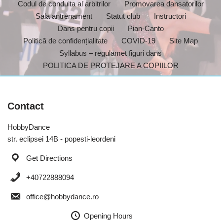
Codul de conduita al arbitrilor
Promovarea dansatorilor
Sala antrenament
Statut club
Instructori
Dans pentru copii
Pian-Canto
Politică de confidențialitate
COVID-19
Site Map
Syllabus – regulamet figuri dans
POLITICA DE PROTEJARE A COPIILOR
Contact
HobbyDance
str. eclipsei 14B - popesti-leordeni
Get Directions
+40722888094
office@hobbydance.ro
Opening Hours