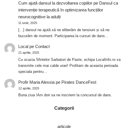
Cum ajută dansul la dezvoltarea copiilor
pe
Dansul ca
intervenție terapeutică în optimizarea funcțiilor
neurocognitive la adulți
11 iunie, 2025
[…] dansul ne ajută să ne eliberăm de tensiuni și să ne
bucurăm de moment. Participarea la cursuri de dans…
Local
pe
Contact
21 aprilie, 2025
Cu ocazia Sfintelor Sarbatori de Paste, echipa LocalInfo.ro va
transmite cele mai calde urari! Profitam de aceasta perioada
speciala pentru…
Profir Maria Alessia
pe
Pirates DanceFest
12 aprilie, 2025
Buna ziua !Am dori sa ne inscriem la concursul de dans.
Categorii
articole