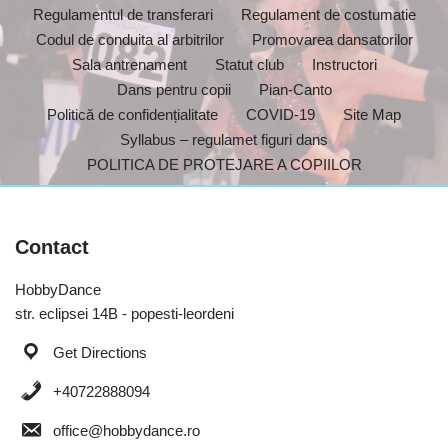
Regulamentul de transferari
Regulament de costumatie
Codul de conduita al arbitrilor
Promovarea dansatorilor
Sala antrenament
Statut club
Instructori
Dans pentru copii
Pian-Canto
Politică de confidențialitate
COVID-19
Site Map
Syllabus – regulamet figuri dans
POLITICA DE PROTEJARE A COPIILOR
Contact
HobbyDance
str. eclipsei 14B - popesti-leordeni
Get Directions
+40722888094
office@hobbydance.ro