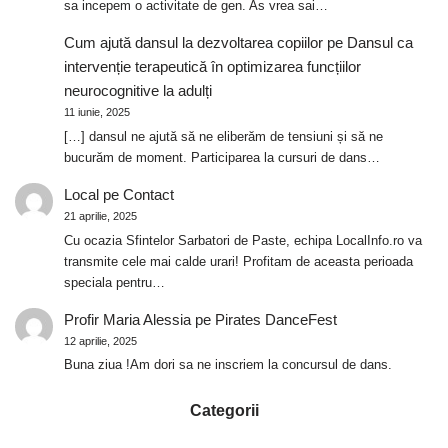
sa incepem o activitate de gen. As vrea sai…
Cum ajută dansul la dezvoltarea copiilor
pe
Dansul ca
intervenție terapeutică în optimizarea funcțiilor
neurocognitive la adulți
11 iunie, 2025
[…] dansul ne ajută să ne eliberăm de tensiuni și să ne
bucurăm de moment. Participarea la cursuri de dans…
Local
pe
Contact
21 aprilie, 2025
Cu ocazia Sfintelor Sarbatori de Paste, echipa LocalInfo.ro va
transmite cele mai calde urari! Profitam de aceasta perioada
speciala pentru…
Profir Maria Alessia
pe
Pirates DanceFest
12 aprilie, 2025
Buna ziua !Am dori sa ne inscriem la concursul de dans.
Categorii