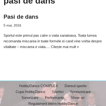
pasi de dans
Pasi de dans
5 mai, 2016
Sportul este primul pas catre o viata sanatoasa. Toata lumea
recomanda miscarea in toate formele ei cand vine vorba despre
vitalitate – miscarea e viata.…
Citește mai mult »
HobbyDance COMPLEX
Dansul sportiv
Cupa HobbyDance
Sportivi
Sponsorizare
Sonorizare
Performante
Show-uri
Regulament intern HobbyDance