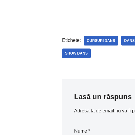
o
n
p
o
p
k
Etichete:
CURSURI DANS
DANS
SHOW DANS
Lasă un răspuns
Adresa ta de email nu va fi p
Nume
*