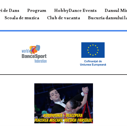
i de Dans
Program
HobbyDance Events
Dansul Mir
Scoala de muzica
Club de vacanta
Bucuria dansului la