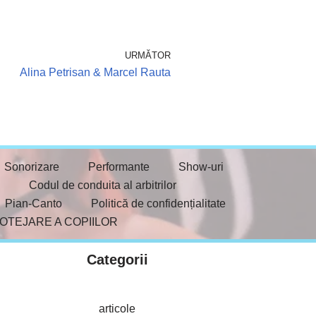
URMĂTOR
Alina Petrisan & Marcel Rauta
Sonorizare
Performante
Show-uri
Codul de conduita al arbitrilor
Pian-Canto
Politică de confidențialitate
ROTEJARE A COPIILOR
Categorii
articole