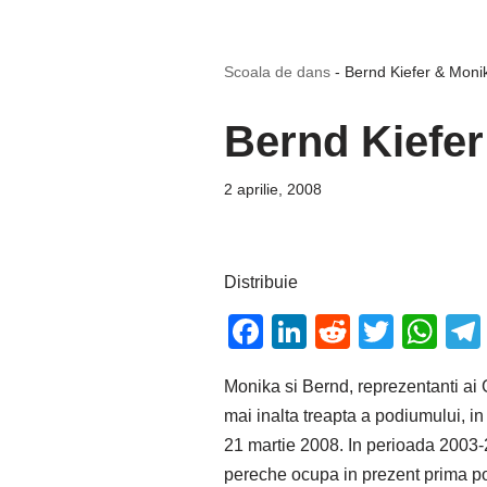
Scoala de dans
-
Bernd Kiefer & Monik
Bernd Kiefer
2 aprilie, 2008
Distribuie
F
Li
R
T
W
a
n
e
wi
h
Monika si Bernd, reprezentanti ai 
c
k
d
tt
at
mai inalta treapta a podiumului, i
e
e
di
er
s
21 martie 2008. In perioada 2003-2
b
dI
t
A
pereche ocupa in prezent prima poz