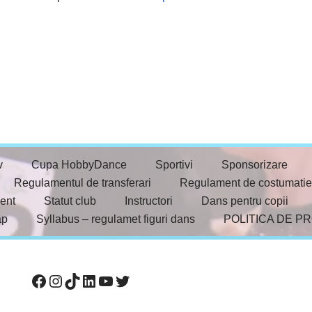
v
Cupa HobbyDance
Sportivi
Sponsorizare
Regulamentul de transferari
Regulament de costumatie
ent
Statut club
Instructori
Dans pentru copii
ap
Syllabus – regulamet figuri dans
POLITICA DE P