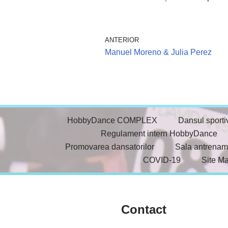
ANTERIOR
Manuel Moreno & Julia Perez
HobbyDance COMPLEX
Dansul sporti
Regulament intern HobbyDance
Promovarea dansatorilor
Sala antrenam
COVID-19
Site M
Contact