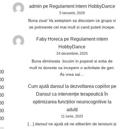
admin
pe
Regulament intern HobbyDance
5 ianuarie, 2026
Buna ziua! Va asteptam sa discutam ce grupa vi
se potriveste cel mai mult si cand puteti incepe.
Faby Horeca
pe
Regulament intern
HobbyDance
24 decembrie, 2025
Buna dimineata .locuim in popesti si sotia de
mult isi doreste sa incepem o activitate de gen.
00
As vrea sai…
00
Cum ajută dansul la dezvoltarea copiilor
pe
00
Dansul ca intervenție terapeutică în
00
optimizarea funcțiilor neurocognitive la
00
adulți
00
11 iunie, 2025
00
[…] dansul ne ajută să ne eliberăm de tensiuni și