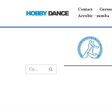
Contact
Cursur
Sari
Aerobic – zumba
la
conținut