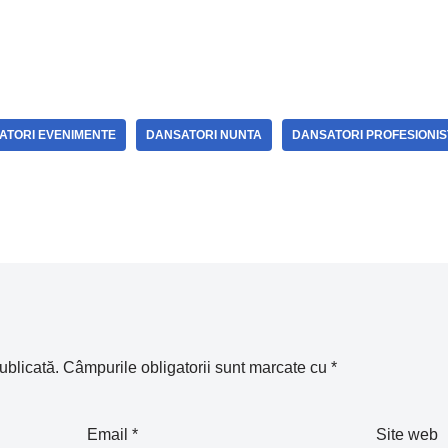
m
n
z
k
ă
ATORI EVENIMENTE
DANSATORI NUNTA
DANSATORI PROFESIONIS
ublicată.
Câmpurile obligatorii sunt marcate cu
*
Email
*
Site web