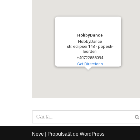
HobbyDance
HobbyDance
str. eclipsei 14B - popesti-
leordeni
+40722888094
Get Directions
Neve
| Propulsată de
WordPress