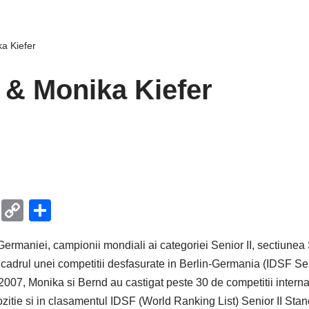
a Kiefer
 & Monika Kiefer
T
C
P
el
o
ar
Germaniei, campionii mondiali ai categoriei Senior II, sectiune
e
p
ta
n cadrul unei competitii desfasurate in Berlin-Germania (IDSF Se
gr
y
je
007, Monika si Bernd au castigat peste 30 de competitii internat
a
Li
a
itie si in clasamentul IDSF (World Ranking List) Senior II Stan