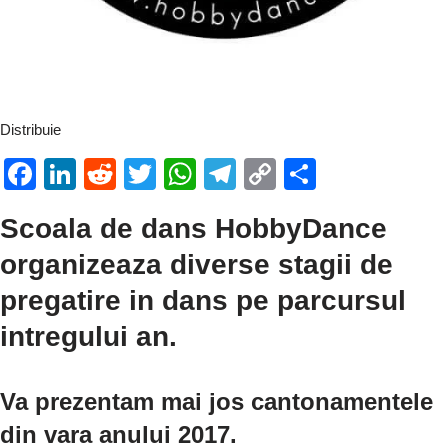
Distribuie
F
Li
R
T
W
T
C
P
a
n
e
wi
h
el
o
ar
Scoala de dans HobbyDance
c
k
d
tt
at
e
p
ta
organizeaza diverse stagii de
e
e
di
er
s
gr
y
je
b
dI
t
A
a
Li
a
pregatire in dans pe parcursul
o
n
p
m
n
z
intregului an.
o
p
k
ă
k
Va prezentam mai jos cantonamentele
din vara anului 2017.