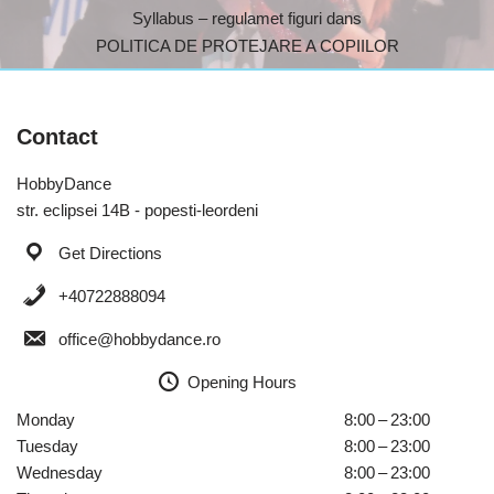
Syllabus – regulamet figuri dans
POLITICA DE PROTEJARE A COPIILOR
Contact
HobbyDance
str. eclipsei 14B - popesti-leordeni
Get Directions
+40722888094
office@hobbydance.ro
Opening Hours
Monday
8:00 – 23:00
Tuesday
8:00 – 23:00
Wednesday
8:00 – 23:00