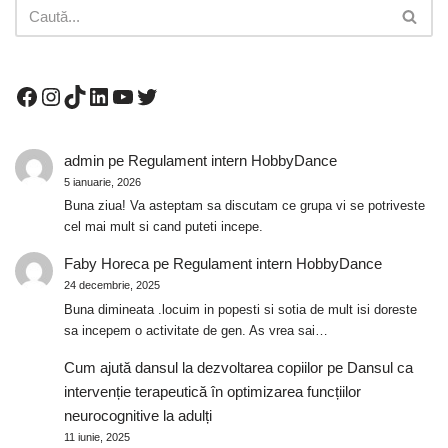
admin
pe
Regulament intern HobbyDance
5 ianuarie, 2026
Buna ziua! Va asteptam sa discutam ce grupa vi se potriveste
cel mai mult si cand puteti incepe.
Faby Horeca
pe
Regulament intern HobbyDance
24 decembrie, 2025
Buna dimineata .locuim in popesti si sotia de mult isi doreste
sa incepem o activitate de gen. As vrea sai…
Cum ajută dansul la dezvoltarea copiilor
pe
Dansul ca
intervenție terapeutică în optimizarea funcțiilor
neurocognitive la adulți
11 iunie, 2025