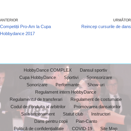
ANTERIOR
URMĂTOR
Competiții Pro-Am la Cupa
Reincep cursurile de dans
Hobbydance 2017
HobbyDance COMPLEX
Dansul sportiv
Cupa HobbyDance
Sportivi
Sponsorizare
Sonorizare
Performante
Show-uri
Regulament intern HobbyDance
Regulamentul de transferari
Regulament de costumatie
Codul de conduita al arbitrilor
Promovarea dansatorilor
Sala antrenament
Statut club
Instructori
Dans pentru copii
Pian-Canto
Politică de confidențialitate
COVID-19
Site Map