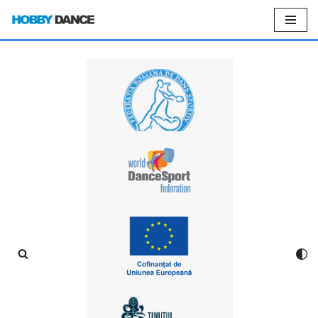
Sari
la
conținut