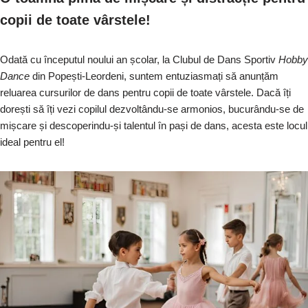
c
k
d
tt
at
e
p
ta
copii de toate vârstele!
e
e
di
er
s
gr
y
je
b
dI
t
A
a
Li
a
Odată cu începutul noului an școlar, la Clubul de Dans Sportiv
Hobby
o
n
p
m
n
z
Dance
din Popești-Leordeni, suntem entuziasmați să anunțăm
o
p
k
ă
reluarea cursurilor de dans pentru copii de toate vârstele. Dacă îți
dorești să îți vezi copilul dezvoltându-se armonios, bucurându-se de
k
mișcare și descoperindu-și talentul în pași de dans, acesta este locul
ideal pentru el!