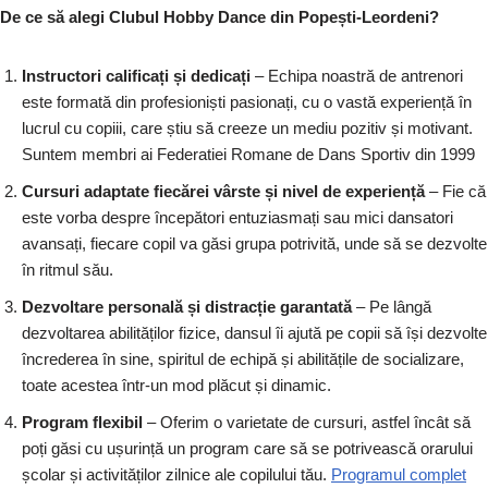
De ce să alegi Clubul Hobby Dance din Popești-Leordeni?
Instructori calificați și dedicați
– Echipa noastră de antrenori
este formată din profesioniști pasionați, cu o vastă experiență în
lucrul cu copiii, care știu să creeze un mediu pozitiv și motivant.
Suntem membri ai Federatiei Romane de Dans Sportiv din 1999
Cursuri adaptate fiecărei vârste și nivel de experiență
– Fie că
este vorba despre începători entuziasmați sau mici dansatori
avansați, fiecare copil va găsi grupa potrivită, unde să se dezvolte
în ritmul său.
Dezvoltare personală și distracție garantată
– Pe lângă
dezvoltarea abilităților fizice, dansul îi ajută pe copii să își dezvolte
încrederea în sine, spiritul de echipă și abilitățile de socializare,
toate acestea într-un mod plăcut și dinamic.
Program flexibil
– Oferim o varietate de cursuri, astfel încât să
poți găsi cu ușurință un program care să se potrivească orarului
școlar și activităților zilnice ale copilului tău.
Programul complet