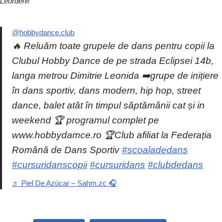
Leordeni
!
@hobbydance.club
🔥 Reluăm toate grupele de dans pentru copii la
Clubul Hobby Dance de pe strada Eclipsei 14b,
langa metrou Dimitrie Leonida ➡️grupe de inițiere
în dans sportiv, dans modern, hip hop, street
dance, balet atât în timpul săptămânii cat și in
weekend 🏆 programul complet pe
www.hobbydamce.ro 🏆Club afiliat la Federația
Română de Dans Sportiv
#scoaladedans
#cursuridanscopii
#cursuridans
#clubdedans
♬ Piel De Azúcar – Sahm.zc 🎧