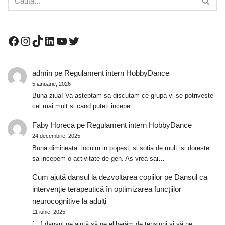
admin
pe
Regulament intern HobbyDance
5 ianuarie, 2026
Buna ziua! Va asteptam sa discutam ce grupa vi se potriveste
cel mai mult si cand puteti incepe.
Faby Horeca
pe
Regulament intern HobbyDance
24 decembrie, 2025
Buna dimineata .locuim in popesti si sotia de mult isi doreste
sa incepem o activitate de gen. As vrea sai…
Cum ajută dansul la dezvoltarea copiilor
pe
Dansul ca
intervenție terapeutică în optimizarea funcțiilor
neurocognitive la adulți
11 iunie, 2025
[…] dansul ne ajută să ne eliberăm de tensiuni și să ne