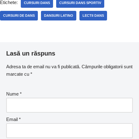
Etichete:
CURSURI DANS
CURSURI DANS SPORTIV
CURSURI DE DANS
DANSURI LATINO
LECTII DANS
Lasă un răspuns
Adresa ta de email nu va fi publicată.
Câmpurile obligatorii sunt
marcate cu
*
Nume
*
Email
*