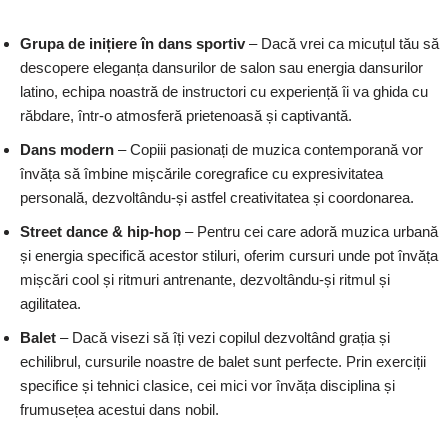
Grupa de inițiere în dans sportiv
– Dacă vrei ca micuțul tău să
descopere eleganța dansurilor de salon sau energia dansurilor
latino, echipa noastră de instructori cu experiență îi va ghida cu
răbdare, într-o atmosferă prietenoasă și captivantă.
Dans modern
– Copiii pasionați de muzica contemporană vor
învăța să îmbine mișcările coregrafice cu expresivitatea
personală, dezvoltându-și astfel creativitatea și coordonarea.
Street dance & hip-hop
– Pentru cei care adoră muzica urbană
și energia specifică acestor stiluri, oferim cursuri unde pot învăța
mișcări cool și ritmuri antrenante, dezvoltându-și ritmul și
agilitatea.
Balet
– Dacă visezi să îți vezi copilul dezvoltând grația și
echilibrul, cursurile noastre de balet sunt perfecte. Prin exerciții
specifice și tehnici clasice, cei mici vor învăța disciplina și
frumusețea acestui dans nobil.