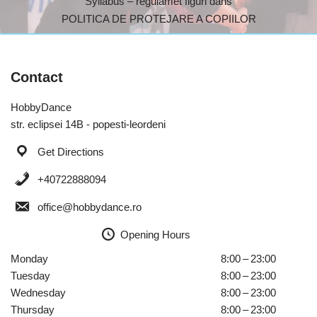
Syllabus – regulamet figuri dans
POLITICA DE PROTEJARE A COPIILOR
Contact
HobbyDance
str. eclipsei 14B - popesti-leordeni
Get Directions
+40722888094
office@hobbydance.ro
Opening Hours
Monday
8:00 – 23:00
Tuesday
8:00 – 23:00
Wednesday
8:00 – 23:00
Thursday
8:00 – 23:00