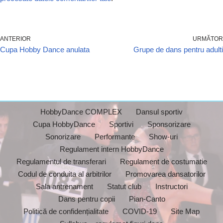
ANTERIOR
URMĂTOR
Cupa Hobby Dance anulata
Grupe de dans pentru adulti
HobbyDance COMPLEX
Dansul sportiv
Cupa HobbyDance
Sportivi
Sponsorizare
Sonorizare
Performante
Show-uri
Regulament intern HobbyDance
Regulamentul de transferari
Regulament de costumatie
Codul de conduita al arbitrilor
Promovarea dansatorilor
Sala antrenament
Statut club
Instructori
Dans pentru copii
Pian-Canto
Politică de confidențialitate
COVID-19
Site Map