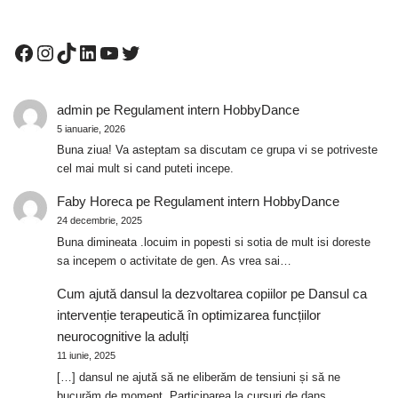
admin
pe
Regulament intern HobbyDance
5 ianuarie, 2026
Buna ziua! Va asteptam sa discutam ce grupa vi se potriveste
cel mai mult si cand puteti incepe.
Faby Horeca
pe
Regulament intern HobbyDance
24 decembrie, 2025
Buna dimineata .locuim in popesti si sotia de mult isi doreste
sa incepem o activitate de gen. As vrea sai…
Cum ajută dansul la dezvoltarea copiilor
pe
Dansul ca
intervenție terapeutică în optimizarea funcțiilor
neurocognitive la adulți
11 iunie, 2025
[…] dansul ne ajută să ne eliberăm de tensiuni și să ne
bucurăm de moment. Participarea la cursuri de dans…