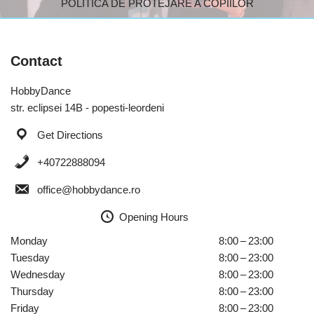
POLITICA DE PROTEJARE A COPIILOR
Contact
HobbyDance
str. eclipsei 14B - popesti-leordeni
Get Directions
+40722888094
office@hobbydance.ro
Opening Hours
Monday
8:00 – 23:00
Tuesday
8:00 – 23:00
Wednesday
8:00 – 23:00
Thursday
8:00 – 23:00
Friday
8:00 – 23:00