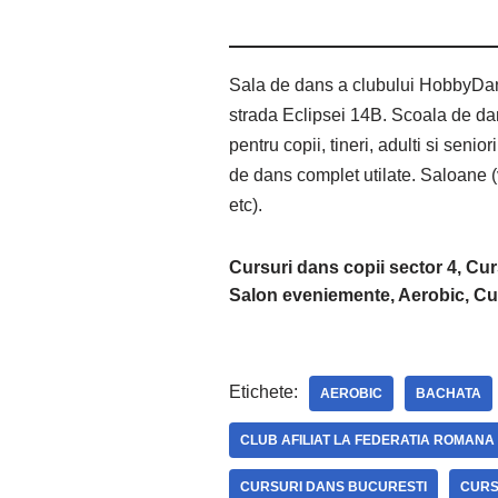
Sala de dans a clubului HobbyDanc
strada Eclipsei 14B. Scoala de dan
pentru copii, tineri, adulti si seni
de dans complet utilate. Saloane (ve
etc).
Cursuri dans copii sector 4, Cur
Salon eveniemente, Aerobic, Cu
Etichete:
AEROBIC
BACHATA
CLUB AFILIAT LA FEDERATIA ROMANA
CURSURI DANS BUCURESTI
CURS