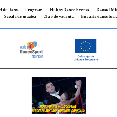
i de Dans
Program
HobbyDance Events
Dansul Mir
Scoala de muzica
Club de vacanta
Bucuria dansului la