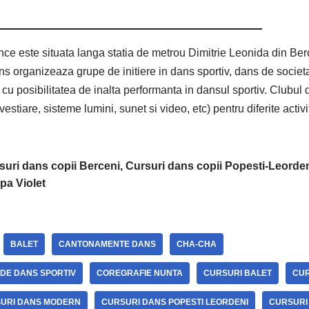
e este situata langa statia de metrou Dimitrie Leonida din Ber
s organizeaza grupe de initiere in dans sportiv, dans de societa
ori cu posibilitatea de inalta performanta in dansul sportiv. Clubul
stiare, sisteme lumini, sunet si video, etc) pentru diferite activit
suri dans copii Berceni, Cursuri dans copii Popesti-Leorden
pa Violet
BALET
CANTONAMENTE DANS
CHA-CHA
 DE DANS SPORTIV
COREGRAFIE NUNTA
CURSURI BALET
CUR
URI DANS MODERN
CURSURI DANS POPESTI LEORDENI
CURSURI