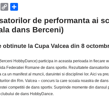
T
C
P
el
o
ar
satorilor de performanta ai sc
e
p
ta
la dans Berceni)
gr
y
je
a
Li
a
m
n
z
e obtinute la Cupa Valcea din 8 octombr
k
ă
Berceni HobbyDance) participa in aceasta perioada in fiecare w
gida Federatiei Romane de dans sportiv. Rezultatele dansatorilo
ca un manifest al muncii, daruintei si disciplinei lor. Aici va 
rturilor din Rm. Valcea – concurs la care scoala noastra de dans 
acestei competitii de dans sportiv. Surprinde momente din dansul 
le clubului de dans HobbyDance.