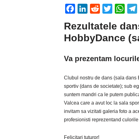
F
Li
R
T
W
a
n
e
wi
h
Rezultatele dan
c
k
d
tt
at
HobbyDance (sa
e
e
di
er
s
b
dI
t
A
o
n
p
Va prezentam locuril
o
p
k
Clubul nostru de dans (sala dans 
sportiv (dans de societate); sub e
suntem mandri ca le putem publica 
Valcea care a avut loc la sala spo
invitam sa vizitati galeria foto a 
profesionisti reprezentand culori
Felicitari tuturor!