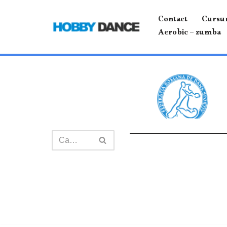
Contact
Cursur
Sari
Aerobic – zumba
la
conținut