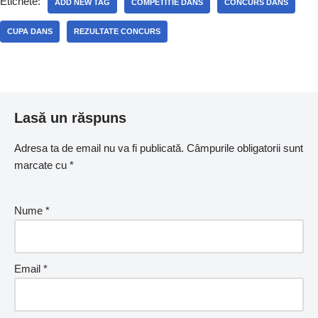
Etichete:
ADD NEW TAG
COMPETITIE DANS
CONCURS DANS
CUPA DANS
REZULTATE CONCURS
Lasă un răspuns
Adresa ta de email nu va fi publicată.
Câmpurile obligatorii sunt
marcate cu
*
Nume
*
Email
*