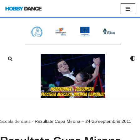
Sari
la
conținut
Scoala de dans
-
Rezultate Cupa Mirona – 24-25 septembrie 2011