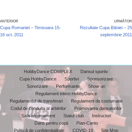
ANTERIOR
URMĂTOR
Cupa Romaniei – Timisoara 15-
Rezultate Cupa Băniei – 25
16 oct. 2011
septembrie 2011
HobbyDance COMPLEX
Dansul sportiv
Cupa HobbyDance
Sportivi
Sponsorizare
Sonorizare
Performante
Show-uri
Regulament intern HobbyDance
Regulamentul de transferari
Regulament de costumatie
Codul de conduita al arbitrilor
Promovarea dansatorilor
Sala antrenament
Statut club
Instructori
Dans pentru copii
Pian-Canto
Politică de confidențialitate
COVID-19
Site Map