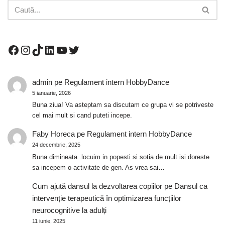
admin
pe
Regulament intern HobbyDance
5 ianuarie, 2026
Buna ziua! Va asteptam sa discutam ce grupa vi se potriveste
cel mai mult si cand puteti incepe.
Faby Horeca
pe
Regulament intern HobbyDance
24 decembrie, 2025
Buna dimineata .locuim in popesti si sotia de mult isi doreste
sa incepem o activitate de gen. As vrea sai…
Cum ajută dansul la dezvoltarea copiilor
pe
Dansul ca
intervenție terapeutică în optimizarea funcțiilor
neurocognitive la adulți
11 iunie, 2025