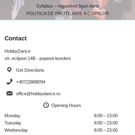
Syllabus – regulamet figuri dans
POLITICA DE PROTEJARE A COPIILOR
Contact
HobbyDance
str. eclipsei 14B - popesti-leordeni
Get Directions
+40722888094
office@hobbydance.ro
Opening Hours
Monday
8:00 – 23:00
Tuesday
8:00 – 23:00
Wednesday
8:00 – 23:00