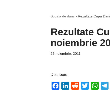
Scoala de dans
-
Rezultate Cupa Dani
Rezultate Cu
noiembrie 2
29 noiembrie, 2011
Distribuie
F
Li
R
T
W
a
n
e
wi
h
c
k
d
tt
at
e
e
di
er
s