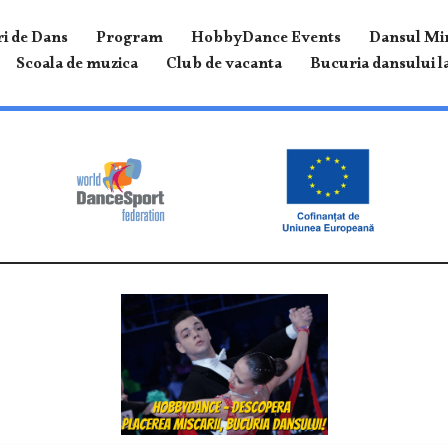
i de Dans
Program
HobbyDance Events
Dansul Mir
Scoala de muzica
Club de vacanta
Bucuria dansului la