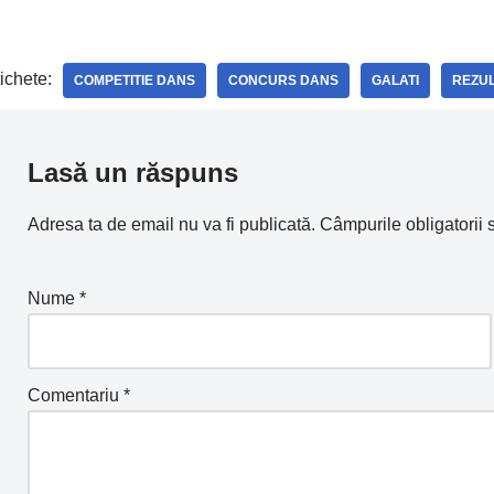
ichete:
COMPETITIE DANS
CONCURS DANS
GALATI
REZU
Lasă un răspuns
Adresa ta de email nu va fi publicată.
Câmpurile obligatorii
Nume
*
Comentariu
*