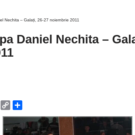
el Nechita – Galați, 26-27 noiembrie 2011
pa Daniel Nechita – Gala
011
T
C
P
el
o
ar
e
p
ta
gr
y
je