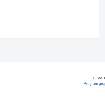
URMĂT
Program gru