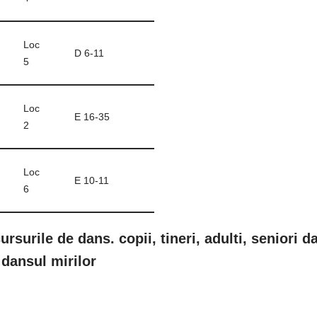
Loc
D 6-11
5
Loc
E 16-35
2
Loc
E 10-11
6
 cursurile de dans. copii, tineri, adulti, seniori 
 dansul mirilor