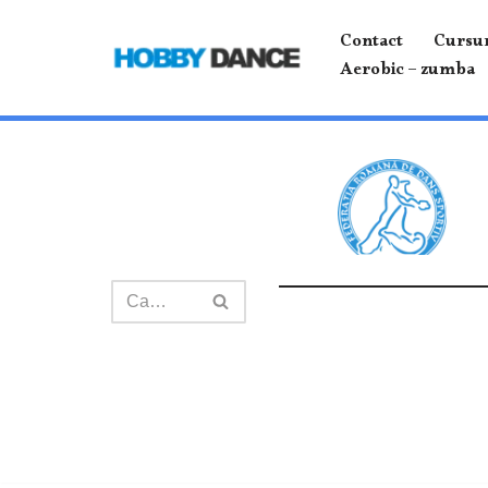
Contact
Cursur
Sari
Aerobic – zumba
la
conținut