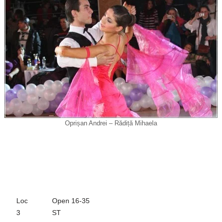
a
Li
a
m
n
z
k
ă
Oprișan Andrei – Rădiță Mihaela
Loc
Open 16-35
3
ST