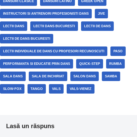
DANSURI CLASICE
DANSURI LATINO
GREEK OPEN
INSTRUCTORI SI ANTRENORI PROFESIONISTI DANS
JIVE
LECTII DANS
LECTII DANS BUCURESTI
LECTII DE DANS
LECTII DE DANS BUCURESTI
LECTII INDIVIDUALE DE DANS CU PROFESORI RECUNOSCUTI
PASO
PERFORMANTA SI EDUCATIE PRIN DANS
QUICK-STEP
RUMBA
SALA DANS
SALA DE INCHIRIAT
SALON DANS
SAMBA
SLOW-FOX
TANGO
VALS
VALS-VIENEZ
Lasă un răspuns