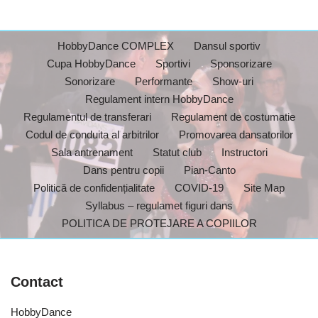
HobbyDance COMPLEX
Dansul sportiv
Cupa HobbyDance
Sportivi
Sponsorizare
Sonorizare
Performante
Show-uri
Regulament intern HobbyDance
Regulamentul de transferari
Regulament de costumatie
Codul de conduita al arbitrilor
Promovarea dansatorilor
Sala antrenament
Statut club
Instructori
Dans pentru copii
Pian-Canto
Politică de confidențialitate
COVID-19
Site Map
Syllabus – regulamet figuri dans
POLITICA DE PROTEJARE A COPIILOR
Contact
HobbyDance