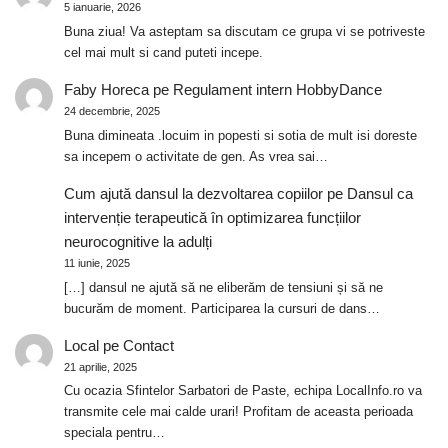
5 ianuarie, 2026
Buna ziua! Va asteptam sa discutam ce grupa vi se potriveste
cel mai mult si cand puteti incepe.
Faby Horeca
pe
Regulament intern HobbyDance
24 decembrie, 2025
Buna dimineata .locuim in popesti si sotia de mult isi doreste
sa incepem o activitate de gen. As vrea sai…
Cum ajută dansul la dezvoltarea copiilor
pe
Dansul ca
intervenție terapeutică în optimizarea funcțiilor
neurocognitive la adulți
11 iunie, 2025
[…] dansul ne ajută să ne eliberăm de tensiuni și să ne
bucurăm de moment. Participarea la cursuri de dans…
Local
pe
Contact
21 aprilie, 2025
Cu ocazia Sfintelor Sarbatori de Paste, echipa LocalInfo.ro va
transmite cele mai calde urari! Profitam de aceasta perioada
speciala pentru…