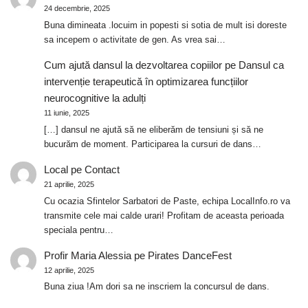
24 decembrie, 2025
Buna dimineata .locuim in popesti si sotia de mult isi doreste
sa incepem o activitate de gen. As vrea sai…
Cum ajută dansul la dezvoltarea copiilor
pe
Dansul ca
intervenție terapeutică în optimizarea funcțiilor
neurocognitive la adulți
11 iunie, 2025
[…] dansul ne ajută să ne eliberăm de tensiuni și să ne
bucurăm de moment. Participarea la cursuri de dans…
Local
pe
Contact
21 aprilie, 2025
Cu ocazia Sfintelor Sarbatori de Paste, echipa LocalInfo.ro va
transmite cele mai calde urari! Profitam de aceasta perioada
speciala pentru…
Profir Maria Alessia
pe
Pirates DanceFest
12 aprilie, 2025
Buna ziua !Am dori sa ne inscriem la concursul de dans.