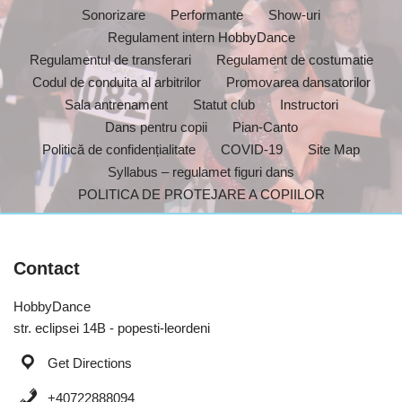
Sonorizare
Performante
Show-uri
Regulament intern HobbyDance
Regulamentul de transferari
Regulament de costumatie
Codul de conduita al arbitrilor
Promovarea dansatorilor
Sala antrenament
Statut club
Instructori
Dans pentru copii
Pian-Canto
Politică de confidențialitate
COVID-19
Site Map
Syllabus – regulamet figuri dans
POLITICA DE PROTEJARE A COPIILOR
Contact
HobbyDance
str. eclipsei 14B - popesti-leordeni
Get Directions
+40722888094