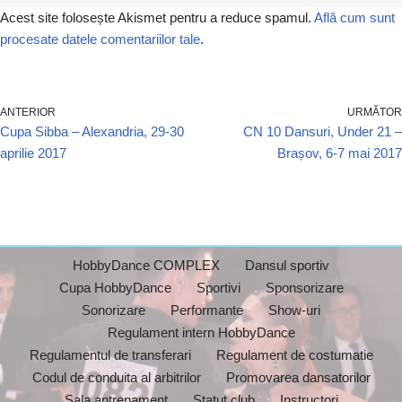
Acest site folosește Akismet pentru a reduce spamul.
Află cum sunt
procesate datele comentariilor tale
.
ANTERIOR
URMĂTOR
Cupa Sibba – Alexandria, 29-30
CN 10 Dansuri, Under 21 –
aprilie 2017
Brașov, 6-7 mai 2017
HobbyDance COMPLEX
Dansul sportiv
Cupa HobbyDance
Sportivi
Sponsorizare
Sonorizare
Performante
Show-uri
Regulament intern HobbyDance
Regulamentul de transferari
Regulament de costumatie
Codul de conduita al arbitrilor
Promovarea dansatorilor
Sala antrenament
Statut club
Instructori