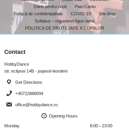
Dans pentru copii
Pian-Canto
Politică de confidențialitate
COVID-19
Site Map
Syllabus – regulamet figuri dans
POLITICA DE PROTEJARE A COPIILOR
Contact
HobbyDance
str. eclipsei 14B - popesti-leordeni
Get Directions
+40722888094
office@hobbydance.ro
Opening Hours
Monday
8:00 – 23:00