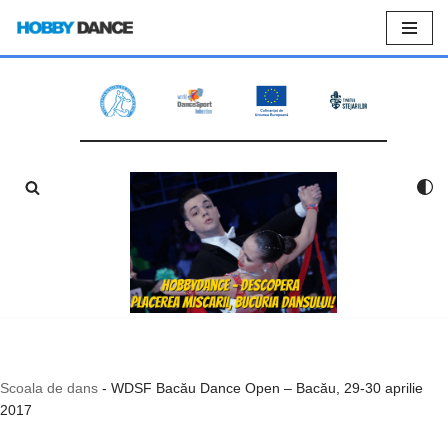
Sari
la
conținut
Scoala de dans
-
WDSF Bacău Dance Open – Bacău, 29-30 aprilie
2017