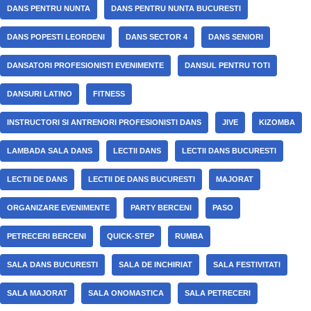
DANS PENTRU NUNTA
DANS PENTRU NUNTA BUCURESTI
DANS POPESTI LEORDENI
DANS SECTOR 4
DANS SENIORI
DANSATORI PROFESIONISTI EVENIMENTE
DANSUL PENTRU TOTI
DANSURI LATINO
FITNESS
INSTRUCTORI SI ANTRENORI PROFESIONISTI DANS
JIVE
KIZOMBA
LAMBADA SALA DANS
LECTII DANS
LECTII DANS BUCURESTI
LECTII DE DANS
LECTII DE DANS BUCURESTI
MAJORAT
ORGANIZARE EVENIMENTE
PARTY BERCENI
PASO
PETRECERI BERCENI
QUICK-STEP
RUMBA
SALA DANS BUCURESTI
SALA DE INCHIRIAT
SALA FESTIVITATI
SALA MAJORAT
SALA ONOMASTICA
SALA PETRECERI