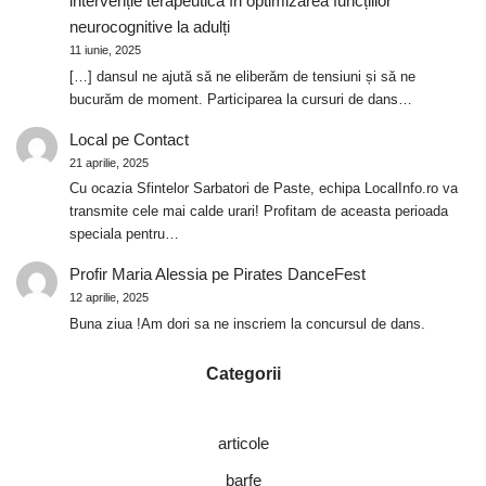
intervenție terapeutică în optimizarea funcțiilor
neurocognitive la adulți
11 iunie, 2025
[…] dansul ne ajută să ne eliberăm de tensiuni și să ne
bucurăm de moment. Participarea la cursuri de dans…
Local
pe
Contact
21 aprilie, 2025
Cu ocazia Sfintelor Sarbatori de Paste, echipa LocalInfo.ro va
transmite cele mai calde urari! Profitam de aceasta perioada
speciala pentru…
Profir Maria Alessia
pe
Pirates DanceFest
12 aprilie, 2025
Buna ziua !Am dori sa ne inscriem la concursul de dans.
Categorii
articole
barfe