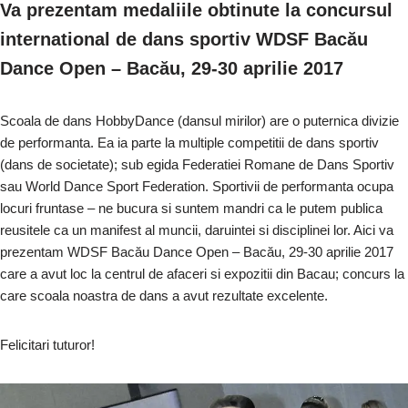
o
p
k
ă
Va prezentam medaliile obtinute la concursul
k
international de dans sportiv WDSF Bacău
Dance Open – Bacău, 29-30 aprilie 2017
Scoala de dans HobbyDance (dansul mirilor) are o puternica divizie
de performanta. Ea ia parte la multiple competitii de dans sportiv
(dans de societate); sub egida Federatiei Romane de Dans Sportiv
sau World Dance Sport Federation. Sportivii de performanta ocupa
locuri fruntase – ne bucura si suntem mandri ca le putem publica
reusitele ca un manifest al muncii, daruintei si disciplinei lor. Aici va
prezentam WDSF Bacău Dance Open – Bacău, 29-30 aprilie 2017
care a avut loc la centrul de afaceri si expozitii din Bacau; concurs la
care scoala noastra de dans a avut rezultate excelente.
Felicitari tuturor!