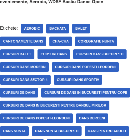
eveniemente, Aerobic, WDSF Bacău Dance Open
Etichete:
AEROBIC
BACHATA
BALET
CANTONAMENTE DANS
CHA-CHA
COREGRAFIE NUNTA
CURSURI BALET
CURSURI DANS
CURSURI DANS BUCURESTI
CURSURI DANS MODERN
CURSURI DANS POPESTI LEORDENI
CURSURI DANS SECTOR 4
CURSURI DANS SPORTIV
CURSURI DE DANS
CURSURI DE DANS IN BUCURESTI PENTRU COPII
CURSURI DE DANS IN BUCURESTI PENTRU DANSUL MIRILOR
CURSURI DE DANS POPESTI-LEORDENI
DANS BERCENI
DANS NUNTA
DANS NUNTA BUCURESTI
DANS PENTRU ADULTI