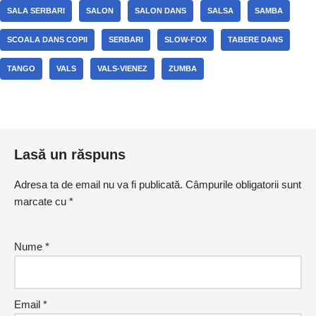
SALA SERBARI
SALON
SALON DANS
SALSA
SAMBA
SCOALA DANS COPII
SERBARI
SLOW-FOX
TABERE DANS
TANGO
VALS
VALS-VIENEZ
ZUMBA
Lasă un răspuns
Adresa ta de email nu va fi publicată.
Câmpurile obligatorii sunt
marcate cu
*
Nume
*
Email
*