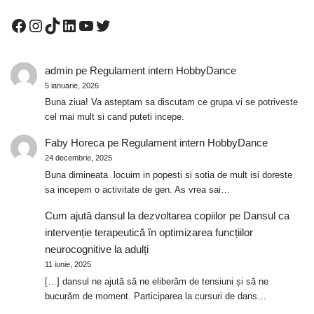
admin
pe
Regulament intern HobbyDance
5 ianuarie, 2026
Buna ziua! Va asteptam sa discutam ce grupa vi se potriveste
cel mai mult si cand puteti incepe.
Faby Horeca
pe
Regulament intern HobbyDance
24 decembrie, 2025
Buna dimineata .locuim in popesti si sotia de mult isi doreste
sa incepem o activitate de gen. As vrea sai…
Cum ajută dansul la dezvoltarea copiilor
pe
Dansul ca
intervenție terapeutică în optimizarea funcțiilor
neurocognitive la adulți
11 iunie, 2025
[…] dansul ne ajută să ne eliberăm de tensiuni și să ne
bucurăm de moment. Participarea la cursuri de dans…