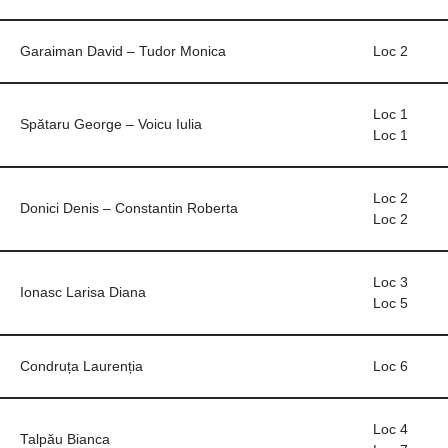
Garaiman David – Tudor Monica
Loc 2
Loc 1
Spătaru George – Voicu Iulia
Loc 1
Loc 2
Donici Denis – Constantin Roberta
Loc 2
Loc 3
Ionasc Larisa Diana
Loc 5
Condruța Laurenția
Loc 6
Loc 4
Talpău Bianca