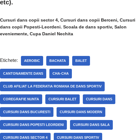
etc).
Cursuri dans copii sector 4, Cursuri dans copii Berceni, Cursuri
dans copii Popesti-Leordeni. Scoala de dans sportiv, Salon
eveniemente, Cupa Daniel Nechita
Etichete:
AEROBIC
BACHATA
BALET
CANTONAMENTE DANS
CHA-CHA
CLUB AFILIAT LA FEDERATIA ROMANA DE DANS SPORTIV
COREGRAFIE NUNTA
CURSURI BALET
CURSURI DANS
CURSURI DANS BUCURESTI
CURSURI DANS MODERN
CURSURI DANS POPESTI LEORDENI
CURSURI DANS SALA
CURSURI DANS SECTOR 4
CURSURI DANS SPORTIV