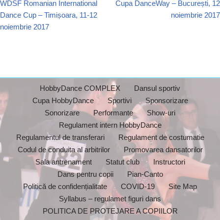
WDSF Romanian International
Cupa DanceWay – București, 12
Dance Cup – Timișoara, 11-12
noiembrie 2017
noiembrie 2017
HobbyDance COMPLEX
Dansul sportiv
Cupa HobbyDance
Sportivi
Sponsorizare
Sonorizare
Performante
Show-uri
Regulament intern HobbyDance
Regulamentul de transferari
Regulament de costumatie
Codul de conduita al arbitrilor
Promovarea dansatorilor
Sala antrenament
Statut club
Instructori
Dans pentru copii
Pian-Canto
Politică de confidențialitate
COVID-19
Site Map
Syllabus – regulamet figuri dans
POLITICA DE PROTEJARE A COPIILOR