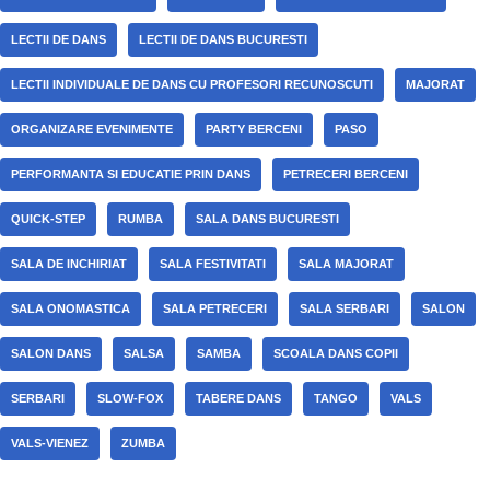
LECTII DE DANS
LECTII DE DANS BUCURESTI
LECTII INDIVIDUALE DE DANS CU PROFESORI RECUNOSCUTI
MAJORAT
ORGANIZARE EVENIMENTE
PARTY BERCENI
PASO
PERFORMANTA SI EDUCATIE PRIN DANS
PETRECERI BERCENI
QUICK-STEP
RUMBA
SALA DANS BUCURESTI
SALA DE INCHIRIAT
SALA FESTIVITATI
SALA MAJORAT
SALA ONOMASTICA
SALA PETRECERI
SALA SERBARI
SALON
SALON DANS
SALSA
SAMBA
SCOALA DANS COPII
SERBARI
SLOW-FOX
TABERE DANS
TANGO
VALS
VALS-VIENEZ
ZUMBA