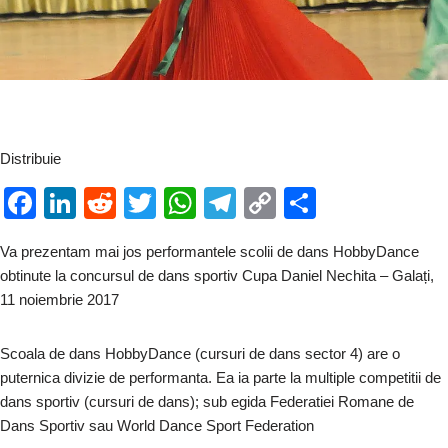
Distribuie
F
Li
R
T
W
T
C
P
a
n
e
wi
h
el
o
ar
Va prezentam mai jos performantele scolii de dans HobbyDance
c
k
d
tt
at
e
p
ta
obtinute la concursul de dans sportiv Cupa Daniel Nechita – Galați,
e
e
di
er
s
gr
y
je
11 noiembrie 2017
b
dI
t
A
a
Li
a
Scoala de dans HobbyDance (cursuri de dans sector 4) are o
o
n
p
m
n
z
puternica divizie de performanta. Ea ia parte la multiple competitii de
o
p
k
ă
dans sportiv (cursuri de dans); sub egida Federatiei Romane de
k
Dans Sportiv sau World Dance Sport Federation