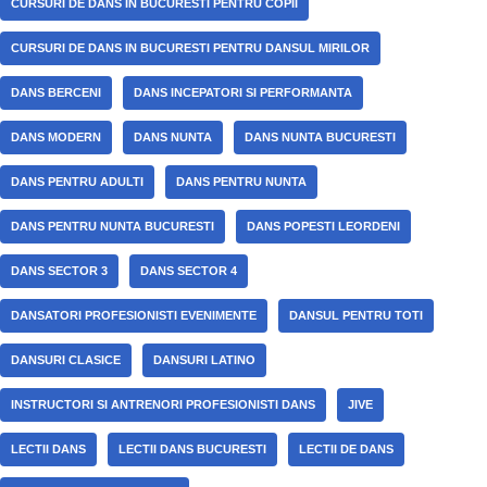
CURSURI DE DANS IN BUCURESTI PENTRU COPII
CURSURI DE DANS IN BUCURESTI PENTRU DANSUL MIRILOR
DANS BERCENI
DANS INCEPATORI SI PERFORMANTA
DANS MODERN
DANS NUNTA
DANS NUNTA BUCURESTI
DANS PENTRU ADULTI
DANS PENTRU NUNTA
DANS PENTRU NUNTA BUCURESTI
DANS POPESTI LEORDENI
DANS SECTOR 3
DANS SECTOR 4
DANSATORI PROFESIONISTI EVENIMENTE
DANSUL PENTRU TOTI
DANSURI CLASICE
DANSURI LATINO
INSTRUCTORI SI ANTRENORI PROFESIONISTI DANS
JIVE
LECTII DANS
LECTII DANS BUCURESTI
LECTII DE DANS