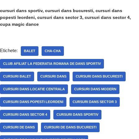
cursuri dans sportiv, cursuri dans bucuresti, cursuri dans
popesti leordeni, cursuri dans sector 3, cursuri dans sector 4,
cupa magic dance
Etichete:
BALET
CHA-CHA
CLUB AFILIAT LA FEDERATIA ROMANA DE DANS SPORTIV
CURSURI BALET
CURSURI DANS
CURSURI DANS BUCURESTI
CURSURI DANS LOCATIE CENTRALA
CURSURI DANS MODERN
CURSURI DANS POPESTI LEORDENI
CURSURI DANS SECTOR 3
CURSURI DANS SECTOR 4
CURSURI DANS SPORTIV
CURSURI DE DANS
CURSURI DE DANS BUCURESTI