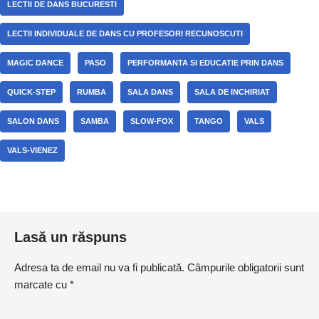
LECTII DE DANS BUCURESTI
LECTII INDIVIDUALE DE DANS CU PROFESORI RECUNOSCUTI
MAGIC DANCE
PASO
PERFORMANTA SI EDUCATIE PRIN DANS
QUICK-STEP
RUMBA
SALA DANS
SALA DE INCHIRIAT
SALON DANS
SAMBA
SLOW-FOX
TANGO
VALS
VALS-VIENEZ
Lasă un răspuns
Adresa ta de email nu va fi publicată.
Câmpurile obligatorii sunt
marcate cu
*