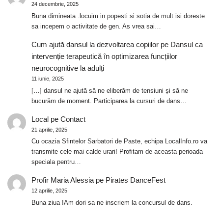
24 decembrie, 2025
Buna dimineata .locuim in popesti si sotia de mult isi doreste
sa incepem o activitate de gen. As vrea sai…
Cum ajută dansul la dezvoltarea copiilor
pe
Dansul ca
intervenție terapeutică în optimizarea funcțiilor
neurocognitive la adulți
11 iunie, 2025
[…] dansul ne ajută să ne eliberăm de tensiuni și să ne
bucurăm de moment. Participarea la cursuri de dans…
Local
pe
Contact
21 aprilie, 2025
Cu ocazia Sfintelor Sarbatori de Paste, echipa LocalInfo.ro va
transmite cele mai calde urari! Profitam de aceasta perioada
speciala pentru…
Profir Maria Alessia
pe
Pirates DanceFest
12 aprilie, 2025
Buna ziua !Am dori sa ne inscriem la concursul de dans.