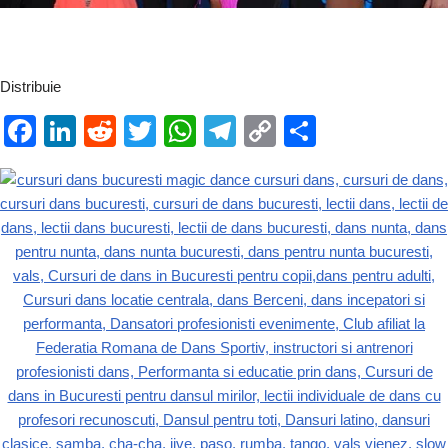
Distribuie
F
Li
R
T
W
T
C
P
a
n
e
wi
h
el
o
ar
c
k
d
tt
at
e
p
ta
e
e
di
er
s
gr
y
je
b
dI
t
A
a
Li
a
o
n
p
m
n
z
o
p
k
ă
k