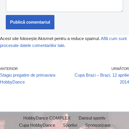
Acest site folosește Akismet pentru a reduce spamul.
Află cum sunt
procesate datele comentariilor tale
.
ANTERIOR
URMĂTOR
Stagiu pregatire de primavara
Cupa Brazi – Brazi, 12 aprilie
HobbyDance
2014
HobbyDance COMPLEX
Dansul sportiv
Cupa HobbyDance
Sportivi
Sponsorizare