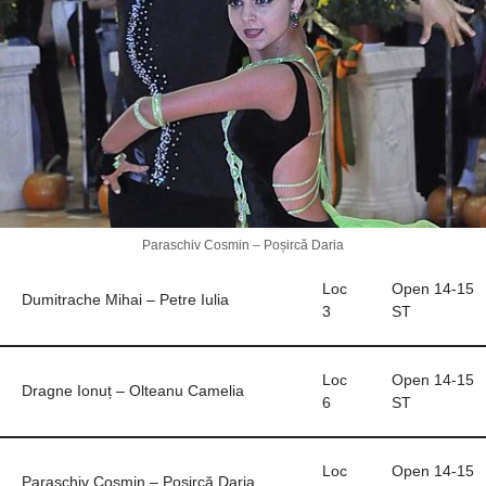
o
p
k
ă
k
Paraschiv Cosmin – Poșircă Daria
Loc
Open 14-15
Dumitrache Mihai – Petre Iulia
3
ST
Loc
Open 14-15
Dragne Ionuț – Olteanu Camelia
6
ST
Loc
Open 14-15
Paraschiv Cosmin – Poșircă Daria