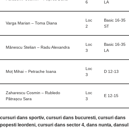
6
LA
Loc
Basic 16-35
Varga Marian – Toma Diana
2
ST
Loc
Basic 16-35
Mănescu Stelian – Radu Alexandra
3
LA
Loc
Moț Mihai – Petrache Ioana
D 12-13
3
Zaharescu Cosmin – Rubledo
Loc
E 12-15
Pătrașcu Sara
3
cursuri dans sportiv, cursuri dans bucuresti, cursuri dans
popesti leordeni, cursuri dans sector 4, dans nunta, dansul