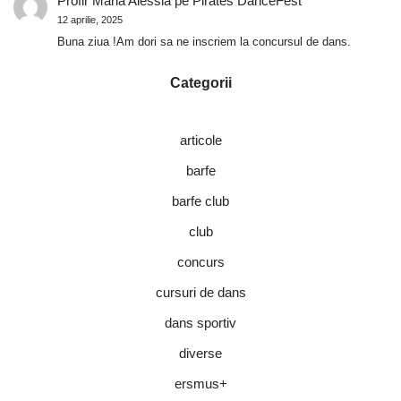
Profir Maria Alessia
pe
Pirates DanceFest
12 aprilie, 2025
Buna ziua !Am dori sa ne inscriem la concursul de dans.
Categorii
articole
barfe
barfe club
club
concurs
cursuri de dans
dans sportiv
diverse
ersmus+