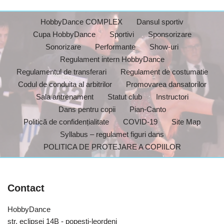
HobbyDance COMPLEX
Dansul sportiv
Cupa HobbyDance
Sportivi
Sponsorizare
Sonorizare
Performante
Show-uri
Regulament intern HobbyDance
Regulamentul de transferari
Regulament de costumatie
Codul de conduita al arbitrilor
Promovarea dansatorilor
Sala antrenament
Statut club
Instructori
Dans pentru copii
Pian-Canto
Politică de confidențialitate
COVID-19
Site Map
Syllabus – regulamet figuri dans
POLITICA DE PROTEJARE A COPIILOR
Contact
HobbyDance
str. eclipsei 14B - popesti-leordeni