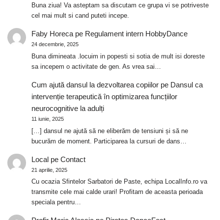
Buna ziua! Va asteptam sa discutam ce grupa vi se potriveste
cel mai mult si cand puteti incepe.
Faby Horeca
pe
Regulament intern HobbyDance
24 decembrie, 2025
Buna dimineata .locuim in popesti si sotia de mult isi doreste
sa incepem o activitate de gen. As vrea sai…
Cum ajută dansul la dezvoltarea copiilor
pe
Dansul ca
intervenție terapeutică în optimizarea funcțiilor
neurocognitive la adulți
11 iunie, 2025
[…] dansul ne ajută să ne eliberăm de tensiuni și să ne
bucurăm de moment. Participarea la cursuri de dans…
Local
pe
Contact
21 aprilie, 2025
Cu ocazia Sfintelor Sarbatori de Paste, echipa LocalInfo.ro va
transmite cele mai calde urari! Profitam de aceasta perioada
speciala pentru…