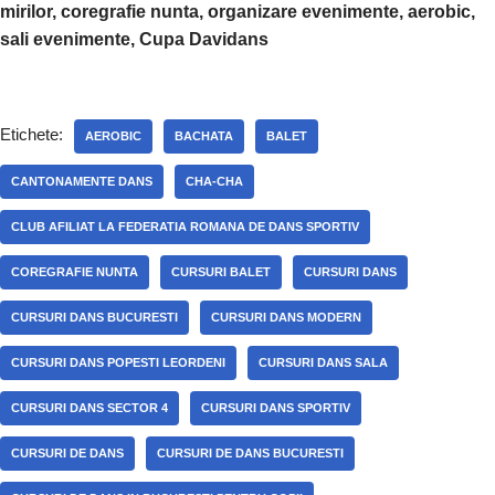
mirilor, coregrafie nunta, organizare evenimente, aerobic,
sali evenimente, Cupa Davidans
Etichete:
AEROBIC
BACHATA
BALET
CANTONAMENTE DANS
CHA-CHA
CLUB AFILIAT LA FEDERATIA ROMANA DE DANS SPORTIV
COREGRAFIE NUNTA
CURSURI BALET
CURSURI DANS
CURSURI DANS BUCURESTI
CURSURI DANS MODERN
CURSURI DANS POPESTI LEORDENI
CURSURI DANS SALA
CURSURI DANS SECTOR 4
CURSURI DANS SPORTIV
CURSURI DE DANS
CURSURI DE DANS BUCURESTI