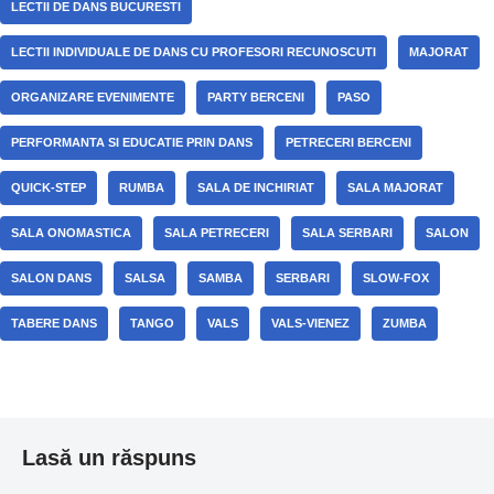
LECTII DE DANS BUCURESTI
LECTII INDIVIDUALE DE DANS CU PROFESORI RECUNOSCUTI
MAJORAT
ORGANIZARE EVENIMENTE
PARTY BERCENI
PASO
PERFORMANTA SI EDUCATIE PRIN DANS
PETRECERI BERCENI
QUICK-STEP
RUMBA
SALA DE INCHIRIAT
SALA MAJORAT
SALA ONOMASTICA
SALA PETRECERI
SALA SERBARI
SALON
SALON DANS
SALSA
SAMBA
SERBARI
SLOW-FOX
TABERE DANS
TANGO
VALS
VALS-VIENEZ
ZUMBA
Lasă un răspuns