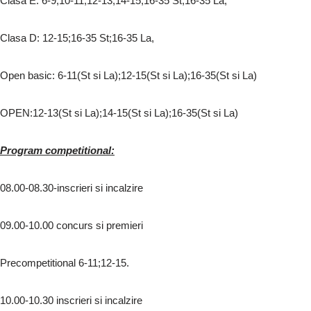
Clasa E: 6-9;10-11;12-13;14-15;16-35 St;16-35 La,
Clasa D: 12-15;16-35 St;16-35 La,
Open basic: 6-11(St si La);12-15(St si La);16-35(St si La)
OPEN:12-13(St si La);14-15(St si La);16-35(St si La)
Program competitional:
08.00-08.30-inscrieri si incalzire
09.00-10.00 concurs si premieri
Precompetitional 6-11;12-15.
10.00-10.30 inscrieri si incalzire