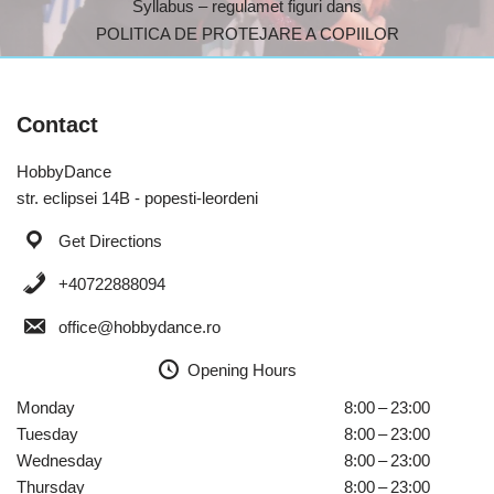
Syllabus – regulamet figuri dans
POLITICA DE PROTEJARE A COPIILOR
Contact
HobbyDance
str. eclipsei 14B - popesti-leordeni
Get Directions
+40722888094
office@hobbydance.ro
Opening Hours
Monday
8:00 – 23:00
Tuesday
8:00 – 23:00
Wednesday
8:00 – 23:00
Thursday
8:00 – 23:00