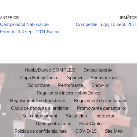
ANTERIOR
URMĂTOR
Campionatul National de
Competitie Lugoj 10 sept. 2011
Formatii 3-4 sept. 2011 Bacau
HobbyDance COMPLEX
Dansul sportiv
Cupa HobbyDance
Sportivi
Sponsorizare
Sonorizare
Performante
Show-uri
Regulament intern HobbyDance
Regulamentul de transferari
Regulament de costumatie
Codul de conduita al arbitrilor
Promovarea dansatorilor
Sala antrenament
Statut club
Instructori
Dans pentru copii
Pian-Canto
Politică de confidențialitate
COVID-19
Site Map