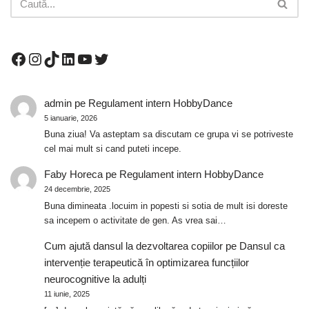
admin
pe
Regulament intern HobbyDance
5 ianuarie, 2026
Buna ziua! Va asteptam sa discutam ce grupa vi se potriveste
cel mai mult si cand puteti incepe.
Faby Horeca
pe
Regulament intern HobbyDance
24 decembrie, 2025
Buna dimineata .locuim in popesti si sotia de mult isi doreste
sa incepem o activitate de gen. As vrea sai…
Cum ajută dansul la dezvoltarea copiilor
pe
Dansul ca
intervenție terapeutică în optimizarea funcțiilor
neurocognitive la adulți
11 iunie, 2025