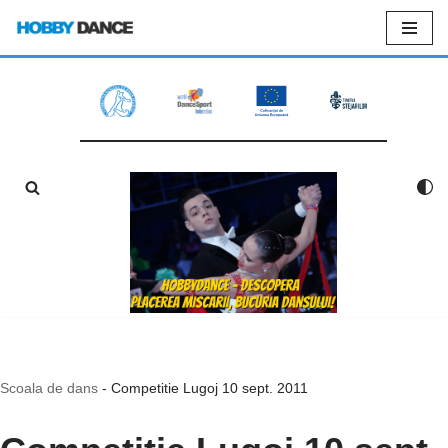
Sari
la
conținut
Scoala de dans
-
Competitie Lugoj 10 sept. 2011