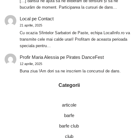
[…] dansul ne ajută să ne eliberăm de tensiuni și să ne
bucurăm de moment. Participarea la cursuri de dans…
Local
pe
Contact
21 aprilie, 2025
Cu ocazia Sfintelor Sarbatori de Paste, echipa LocalInfo.ro va
transmite cele mai calde urari! Profitam de aceasta perioada
speciala pentru…
Profir Maria Alessia
pe
Pirates DanceFest
12 aprilie, 2025
Buna ziua !Am dori sa ne inscriem la concursul de dans.
Categorii
articole
barfe
barfe club
club