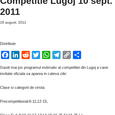
Competitie Lugoj 10 sept.
2011
18 august, 2011
Distribuie
F
Li
R
T
W
T
C
P
a
n
e
wi
h
el
o
ar
Gasiti mai jos programul estimativ al competitiei din Lugoj a carei
c
k
d
tt
at
e
p
ta
invitatie oficiala va aparea in cateva zile:
e
e
di
er
s
gr
y
je
b
dI
t
A
a
Li
a
Clase si categorii de virsta:
o
n
p
m
n
z
Precompetitional:6-11;12-15,
o
p
k
ă
k