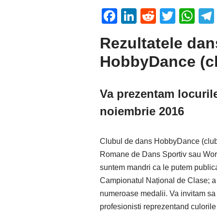
F
Li
R
T
W
a
n
e
wi
h
Rezultatele dan
c
k
d
tt
at
HobbyDance (cl
e
e
di
er
s
b
dI
t
A
o
n
p
Va prezentam locurile
o
p
noiembrie 2016
k
Clubul de dans HobbyDance (club de
Romane de Dans Sportiv sau World
suntem mandri ca le putem publica r
Campionatul Național de Clase; a a
numeroase medalii. Va invitam sa v
profesionisti reprezentand culori