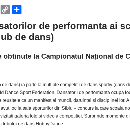
T
C
P
el
o
ar
satorilor de performanta ai sc
e
p
ta
ub de dans)
gr
y
je
a
Li
a
m
n
z
 obtinute la Campionatul Național de Cl
k
ă
 dans) ia parte la multiple competitii de dans sportiv (dans de
 Dance Sport Federation. Dansatorii de performanta ocupa locu
eusitele ca un manifest al muncii, daruintei si disciplinei lor. 
vut loc la sala sporturilor din Sibiu – concurs la care scoala no
izitati galeria foto si video a competitiei. Surprinde momente d
le clubului de dans HobbyDance.