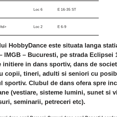
Loc 6
E 16-35 ST
/td>
Loc 2
E 6-9
lui HobbyDance este situata langa stati
– IMGB – Bucuresti, pe strada Eclipsei
initiere in dans sportiv, dans de societa
 copii, tineri, adulti si seniori cu posib
 sportiv. Clubul de dans ofera spre inc
ane (vestiare, sisteme lumini, sunet si v
rsuri, seminarii, petreceri etc).