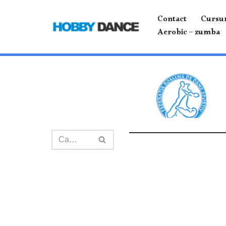
Contact
Cursur
Sari
Aerobic – zumba
la
conținut