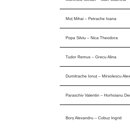
Moț Mihai – Petrache Ioana
Popa Silviu – Nica Theodora
Tudor Remus – Grecu Alina
Dumitrache Ionuț – Mirsolescu Alex
Paraschiv Valentin – Horhoianu De
Borș Alexandru – Cobuz Ingrid