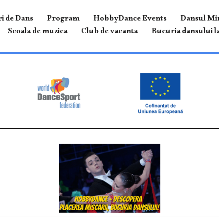
i de Dans
Program
HobbyDance Events
Dansul Mir
Scoala de muzica
Club de vacanta
Bucuria dansului la