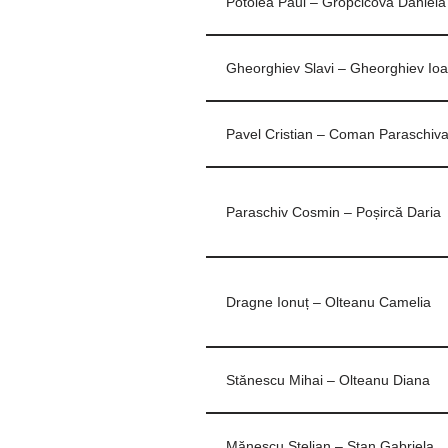
Potolea Paul – Gropcicova Daniela
Gheorghiev Slavi – Gheorghiev Io
Pavel Cristian – Coman Paraschiv
Paraschiv Cosmin – Poșircă Daria
Dragne Ionuț – Olteanu Camelia
Stănescu Mihai – Olteanu Diana
Mănescu Stelian – Stan Gabriela