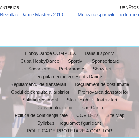
ANTERIOR
URMĂTOR
Rezultate Dance Masters 2010
Motivatia sportivilor performeri
HobbyDance COMPLEX
Dansul sportiv
Cupa HobbyDance
Sportivi
Sponsorizare
Sonorizare
Performante
Show-uri
Regulament intern HobbyDance
Regulamentul de transferari
Regulament de costumatie
Codul de conduita al arbitrilor
Promovarea dansatorilor
Sala antrenament
Statut club
Instructori
Dans pentru copii
Pian-Canto
Politică de confidențialitate
COVID-19
Site Map
Syllabus – regulamet figuri dans
POLITICA DE PROTEJARE A COPIILOR