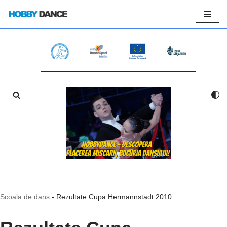
Sari
la
conținut
Scoala de dans
-
Rezultate Cupa Hermannstadt 2010