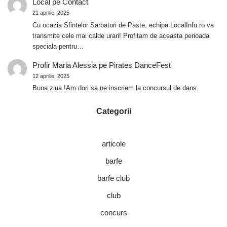
Local
pe
Contact
21 aprilie, 2025
Cu ocazia Sfintelor Sarbatori de Paste, echipa LocalInfo.ro va
transmite cele mai calde urari! Profitam de aceasta perioada
speciala pentru…
Profir Maria Alessia
pe
Pirates DanceFest
12 aprilie, 2025
Buna ziua !Am dori sa ne inscriem la concursul de dans.
Categorii
articole
barfe
barfe club
club
concurs