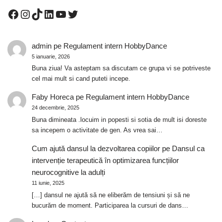
admin
pe
Regulament intern HobbyDance
5 ianuarie, 2026
Buna ziua! Va asteptam sa discutam ce grupa vi se potriveste
cel mai mult si cand puteti incepe.
Faby Horeca
pe
Regulament intern HobbyDance
24 decembrie, 2025
Buna dimineata .locuim in popesti si sotia de mult isi doreste
sa incepem o activitate de gen. As vrea sai…
Cum ajută dansul la dezvoltarea copiilor
pe
Dansul ca
intervenție terapeutică în optimizarea funcțiilor
neurocognitive la adulți
11 iunie, 2025
[…] dansul ne ajută să ne eliberăm de tensiuni și să ne
bucurăm de moment. Participarea la cursuri de dans…