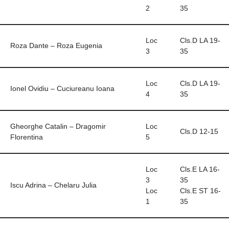
2
35
Loc
Cls.D LA 19-
Roza Dante – Roza Eugenia
3
35
Loc
Cls.D LA 19-
Ionel Ovidiu – Cuciureanu Ioana
4
35
Gheorghe Catalin – Dragomir
Loc
Cls.D 12-15
Florentina
5
Loc
Cls.E LA 16-
3
35
Iscu Adrina – Chelaru Julia
Loc
Cls.E ST 16-
1
35