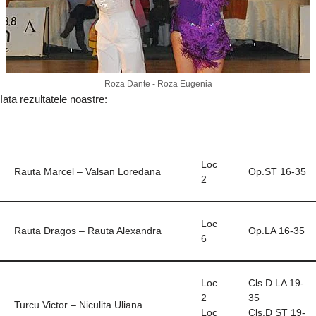
Roza Dante - Roza Eugenia
Iata rezultatele noastre:
Loc
Rauta Marcel – Valsan Loredana
Op.ST 16-35
2
Loc
Rauta Dragos – Rauta Alexandra
Op.LA 16-35
6
Loc
Cls.D LA 19-
2
35
Turcu Victor – Niculita Uliana
Loc
Cls.D ST 19-