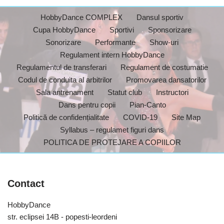
HobbyDance COMPLEX
Dansul sportiv
Cupa HobbyDance
Sportivi
Sponsorizare
Sonorizare
Performante
Show-uri
Regulament intern HobbyDance
Regulamentul de transferari
Regulament de costumatie
Codul de conduita al arbitrilor
Promovarea dansatorilor
Sala antrenament
Statut club
Instructori
Dans pentru copii
Pian-Canto
Politică de confidențialitate
COVID-19
Site Map
Syllabus – regulamet figuri dans
POLITICA DE PROTEJARE A COPIILOR
Contact
HobbyDance
str. eclipsei 14B - popesti-leordeni