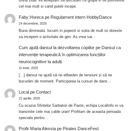
Buna ziua! Va asteptam sa discutam ce grupa vi se potriveste
cel mai mult si cand puteti incepe.
Faby Horeca
pe
Regulament intern HobbyDance
24 decembrie, 2025
Buna dimineata .locuim in popesti si sotia de mult isi doreste
sa incepem o activitate de gen. As vrea sai…
Cum ajută dansul la dezvoltarea copiilor
pe
Dansul ca
intervenție terapeutică în optimizarea funcțiilor
neurocognitive la adulți
11 iunie, 2025
[…] dansul ne ajută să ne eliberăm de tensiuni și să ne
bucurăm de moment. Participarea la cursuri de dans…
Local
pe
Contact
21 aprilie, 2025
Cu ocazia Sfintelor Sarbatori de Paste, echipa LocalInfo.ro va
transmite cele mai calde urari! Profitam de aceasta perioada
speciala pentru…
Profir Maria Alessia
pe
Pirates DanceFest