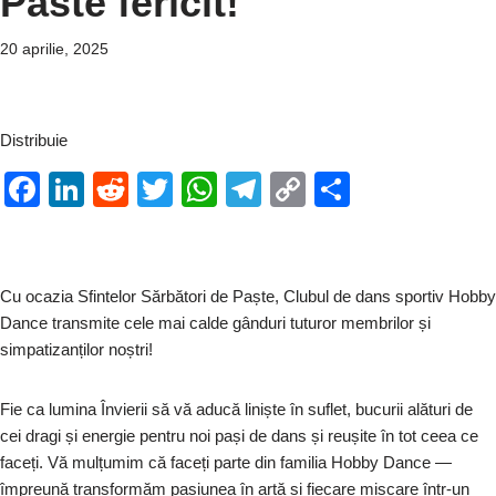
Paste fericit!
20 aprilie, 2025
Distribuie
F
Li
R
T
W
T
C
P
a
n
e
wi
h
el
o
ar
c
k
d
tt
at
e
p
ta
e
e
di
er
s
gr
y
je
Cu ocazia Sfintelor Sărbători de Paște, Clubul de dans sportiv Hobby
b
dI
t
A
a
Li
a
Dance transmite cele mai calde gânduri tuturor membrilor și
simpatizanților noștri!
o
n
p
m
n
z
o
p
k
ă
Fie ca lumina Învierii să vă aducă liniște în suflet, bucurii alături de
k
cei dragi și energie pentru noi pași de dans și reușite în tot ceea ce
faceți. Vă mulțumim că faceți parte din familia Hobby Dance —
împreună transformăm pasiunea în artă și fiecare mișcare într-un