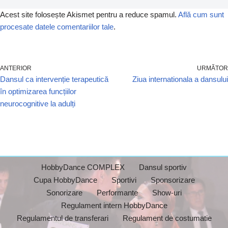
Acest site folosește Akismet pentru a reduce spamul.
Află cum sunt
procesate datele comentariilor tale
.
ANTERIOR
URMĂTOR
Dansul ca intervenție terapeutică
Ziua internationala a dansului
în optimizarea funcțiilor
neurocognitive la adulți
HobbyDance COMPLEX
Dansul sportiv
Cupa HobbyDance
Sportivi
Sponsorizare
Sonorizare
Performante
Show-uri
Regulament intern HobbyDance
Regulamentul de transferari
Regulament de costumatie