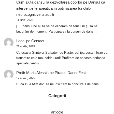
Cum ajută dansul la dezvoltarea copiilor
pe
Dansul ca
intervenție terapeutică în optimizarea funcțiilor
neurocognitive la adulți
11 iunie, 2025
[…] dansul ne ajută să ne eliberăm de tensiuni și să ne
bucurăm de moment. Participarea la cursuri de dans…
Local
pe
Contact
21 aprilie, 2025
Cu ocazia Sfintelor Sarbatori de Paste, echipa LocalInfo.ro va
transmite cele mai calde urari! Profitam de aceasta perioada
speciala pentru…
Profir Maria Alessia
pe
Pirates DanceFest
12 aprilie, 2025
Buna ziua !Am dori sa ne inscriem la concursul de dans.
Categorii
articole