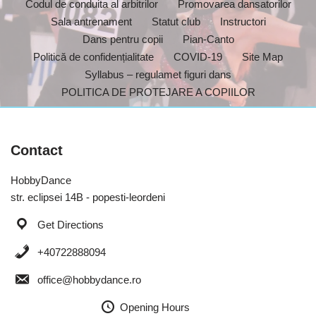
Codul de conduita al arbitrilor
Promovarea dansatorilor
Sala antrenament
Statut club
Instructori
Dans pentru copii
Pian-Canto
Politică de confidențialitate
COVID-19
Site Map
Syllabus – regulamet figuri dans
POLITICA DE PROTEJARE A COPIILOR
Contact
HobbyDance
str. eclipsei 14B - popesti-leordeni
Get Directions
+40722888094
office@hobbydance.ro
Opening Hours