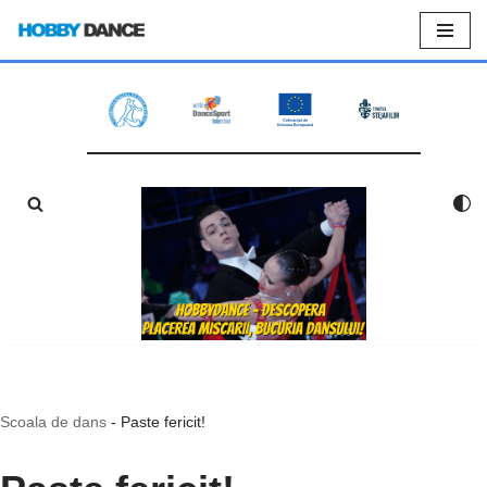
Sari
la
conținut
Scoala de dans
-
Paste fericit!