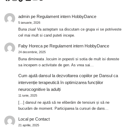
admin
pe
Regulament intern HobbyDance
5 ianuarie, 2026
Buna ziua! Va asteptam sa discutam ce grupa vi se potriveste
cel mai mult si cand puteti incepe.
Faby Horeca
pe
Regulament intern HobbyDance
24 decembrie, 2025
Buna dimineata .locuim in popesti si sotia de mult isi doreste
sa incepem o activitate de gen. As vrea sai…
Cum ajută dansul la dezvoltarea copiilor
pe
Dansul ca
intervenție terapeutică în optimizarea funcțiilor
neurocognitive la adulți
11 iunie, 2025
[…] dansul ne ajută să ne eliberăm de tensiuni și să ne
bucurăm de moment. Participarea la cursuri de dans…
Local
pe
Contact
21 aprilie, 2025