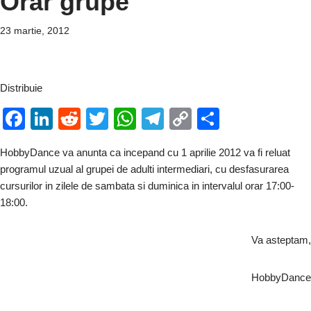
Orar grupe
23 martie, 2012
Distribuie
F
Li
R
T
W
T
C
P
a
n
e
wi
h
el
o
ar
HobbyDance va anunta ca incepand cu 1 aprilie 2012 va fi reluat
c
k
d
tt
at
e
p
ta
programul uzual al grupei de adulti intermediari, cu desfasurarea
e
e
di
er
s
gr
y
je
cursurilor in zilele de sambata si duminica in intervalul orar 17:00-
b
dI
t
A
a
Li
a
18:00.
o
n
p
m
n
z
Va asteptam,
o
p
k
ă
k
HobbyDance