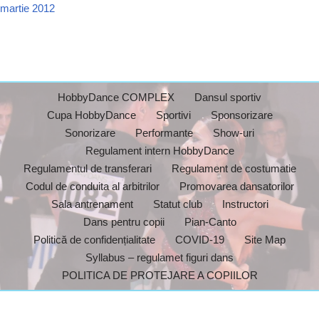
martie 2012
HobbyDance COMPLEX
Dansul sportiv
Cupa HobbyDance
Sportivi
Sponsorizare
Sonorizare
Performante
Show-uri
Regulament intern HobbyDance
Regulamentul de transferari
Regulament de costumatie
Codul de conduita al arbitrilor
Promovarea dansatorilor
Sala antrenament
Statut club
Instructori
Dans pentru copii
Pian-Canto
Politică de confidențialitate
COVID-19
Site Map
Syllabus – regulamet figuri dans
POLITICA DE PROTEJARE A COPIILOR