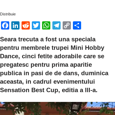
Distribuie
F
Li
R
T
W
T
C
P
a
n
e
wi
h
el
o
ar
Seara trecuta a fost una speciala
c
k
d
tt
at
e
p
ta
pentru membrele trupei Mini Hobby
e
e
di
er
s
gr
y
je
Dance, cinci fetite adorabile care se
b
dI
t
A
a
Li
a
pregatesc pentru prima aparitie
o
n
p
m
n
z
publica in pasi de de dans, duminica
o
p
k
ă
aceasta, in cadrul evenimentului
k
Sensation Best Cup, editia a III-a.