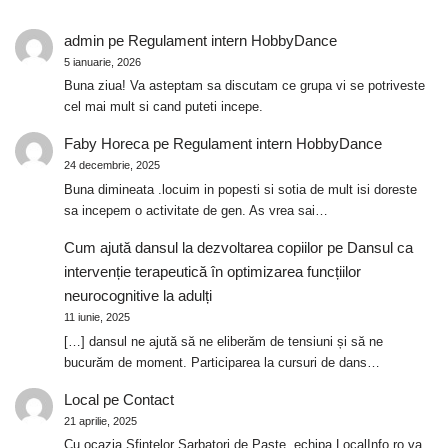
admin
pe
Regulament intern HobbyDance
5 ianuarie, 2026
Buna ziua! Va asteptam sa discutam ce grupa vi se potriveste
cel mai mult si cand puteti incepe.
Faby Horeca
pe
Regulament intern HobbyDance
24 decembrie, 2025
Buna dimineata .locuim in popesti si sotia de mult isi doreste
sa incepem o activitate de gen. As vrea sai…
Cum ajută dansul la dezvoltarea copiilor
pe
Dansul ca
intervenție terapeutică în optimizarea funcțiilor
neurocognitive la adulți
11 iunie, 2025
[…] dansul ne ajută să ne eliberăm de tensiuni și să ne
bucurăm de moment. Participarea la cursuri de dans…
Local
pe
Contact
21 aprilie, 2025
Cu ocazia Sfintelor Sarbatori de Paste, echipa LocalInfo.ro va