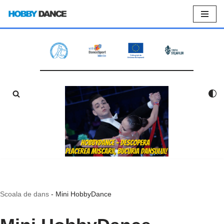
Sari
la
conținut
Scoala de dans
-
Mini HobbyDance