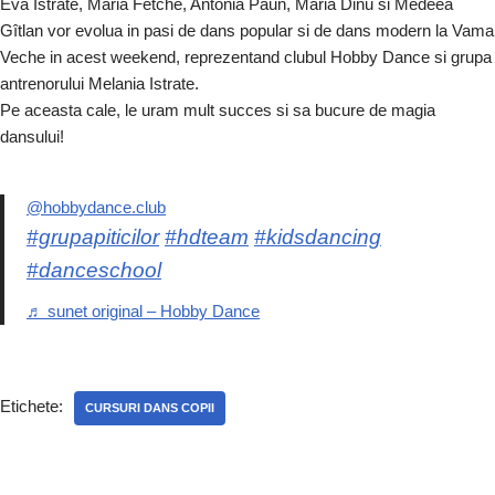
Eva Istrate, Maria Fetche, Antonia Paun, Maria Dinu si Medeea
Gîtlan vor evolua in pasi de dans popular si de dans modern la Vama
Veche in acest weekend, reprezentand clubul Hobby Dance si grupa
antrenorului Melania Istrate.
Pe aceasta cale, le uram mult succes si sa bucure de magia
dansului!
@hobbydance.club
#grupapiticilor
#hdteam
#kidsdancing
#danceschool
♬ sunet original – Hobby Dance
Etichete:
CURSURI DANS COPII