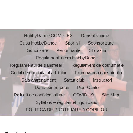
HobbyDance COMPLEX
Dansul sportiv
Cupa HobbyDance
Sportivi
Sponsorizare
Sonorizare
Performante
Show-uri
Regulament intern HobbyDance
Regulamentul de transferari
Regulament de costumatie
Codul de conduita al arbitrilor
Promovarea dansatorilor
Sala antrenament
Statut club
Instructori
Dans pentru copii
Pian-Canto
Politică de confidențialitate
COVID-19
Site Map
Syllabus – regulamet figuri dans
POLITICA DE PROTEJARE A COPIILOR