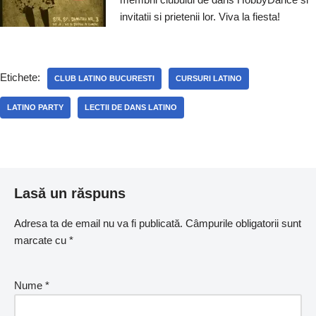
o
p
k
ă
invitatii si prietenii lor. Viva la fiesta!
k
Etichete:
CLUB LATINO BUCURESTI
CURSURI LATINO
LATINO PARTY
LECTII DE DANS LATINO
Lasă un răspuns
Adresa ta de email nu va fi publicată.
Câmpurile obligatorii sunt
marcate cu
*
Nume
*