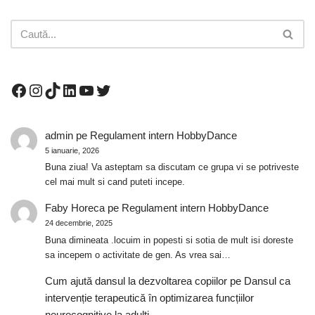
admin
pe
Regulament intern HobbyDance
5 ianuarie, 2026
Buna ziua! Va asteptam sa discutam ce grupa vi se potriveste
cel mai mult si cand puteti incepe.
Faby Horeca
pe
Regulament intern HobbyDance
24 decembrie, 2025
Buna dimineata .locuim in popesti si sotia de mult isi doreste
sa incepem o activitate de gen. As vrea sai…
Cum ajută dansul la dezvoltarea copiilor
pe
Dansul ca
intervenție terapeutică în optimizarea funcțiilor
neurocognitive la adulți