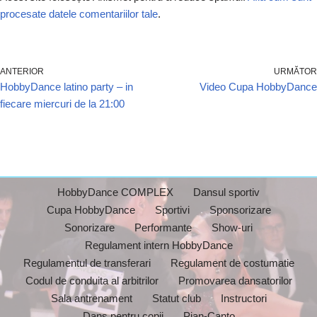
procesate datele comentariilor tale
.
ANTERIOR
URMĂTOR
HobbyDance latino party – in
Video Cupa HobbyDance
fiecare miercuri de la 21:00
HobbyDance COMPLEX
Dansul sportiv
Cupa HobbyDance
Sportivi
Sponsorizare
Sonorizare
Performante
Show-uri
Regulament intern HobbyDance
Regulamentul de transferari
Regulament de costumatie
Codul de conduita al arbitrilor
Promovarea dansatorilor
Sala antrenament
Statut club
Instructori
Dans pentru copii
Pian-Canto