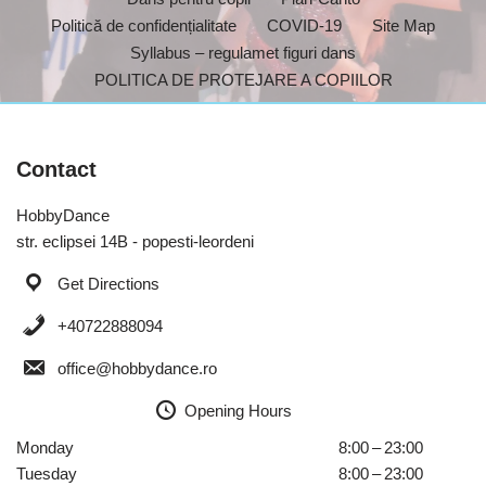
Politică de confidențialitate
COVID-19
Site Map
Syllabus – regulamet figuri dans
POLITICA DE PROTEJARE A COPIILOR
Contact
HobbyDance
str. eclipsei 14B - popesti-leordeni
Get Directions
+40722888094
office@hobbydance.ro
Opening Hours
Monday
8:00 – 23:00
Tuesday
8:00 – 23:00