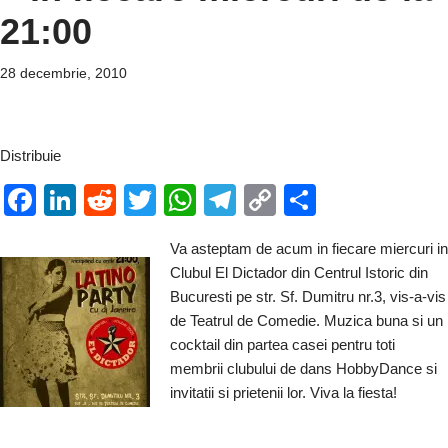
21:00
28 decembrie, 2010
Distribuie
F
Li
R
T
W
T
C
P
a
n
e
wi
h
el
o
ar
Va asteptam de acum in fiecare miercuri in
c
k
d
tt
at
e
p
ta
Clubul El Dictador din Centrul Istoric din
e
e
di
er
s
gr
y
je
Bucuresti pe str. Sf. Dumitru nr.3, vis-a-vis
b
dI
t
A
a
Li
a
de Teatrul de Comedie. Muzica buna si un
cocktail din partea casei pentru toti
o
n
p
m
n
z
membrii clubului de dans HobbyDance si
o
p
k
ă
invitatii si prietenii lor. Viva la fiesta!
k