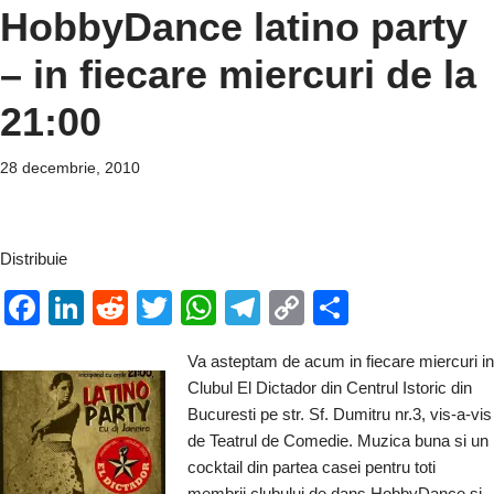
HobbyDance latino party
– in fiecare miercuri de la
21:00
28 decembrie, 2010
Distribuie
F
Li
R
T
W
T
C
P
a
n
e
wi
h
el
o
ar
Va asteptam de acum in fiecare miercuri in
c
k
d
tt
at
e
p
ta
Clubul El Dictador din Centrul Istoric din
e
e
di
er
s
gr
y
je
Bucuresti pe str. Sf. Dumitru nr.3, vis-a-vis
b
dI
t
A
a
Li
a
de Teatrul de Comedie. Muzica buna si un
cocktail din partea casei pentru toti
o
n
p
m
n
z
membrii clubului de dans HobbyDance si