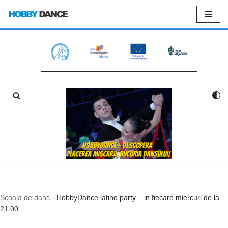
Sari
la
conținut
Scoala de dans
-
HobbyDance latino party – in fiecare miercuri de la
21:00