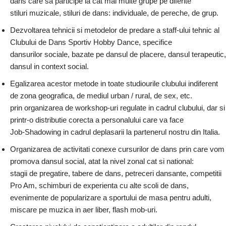
dans care sa participe la cat mai multe grupe pe diferite
stiluri muzicale, stiluri de dans: individuale, de pereche, de grup.
Dezvoltarea tehnicii si metodelor de predare a staff-ului tehnic al
Clubului de Dans Sportiv Hobby Dance, specifice
dansurilor sociale, bazate pe dansul de placere, dansul terapeutic,
dansul in context social.
Egalizarea acestor metode in toate studiourile clubului indiferent
de zona geografica, de mediul urban / rural, de sex, etc.
prin organizarea de workshop-uri regulate in cadrul clubului, dar si
printr-o distributie corecta a personalului care va face
Job-Shadowing in cadrul deplasarii la partenerul nostru din Italia.
Organizarea de activitati conexe cursurilor de dans prin care vom
promova dansul social, atat la nivel zonal cat si national:
stagii de pregatire, tabere de dans, petreceri dansante, competitii
Pro Am, schimburi de experienta cu alte scoli de dans,
evenimente de popularizare a sportului de masa pentru adulti,
miscare pe muzica in aer liber, flash mob-uri.