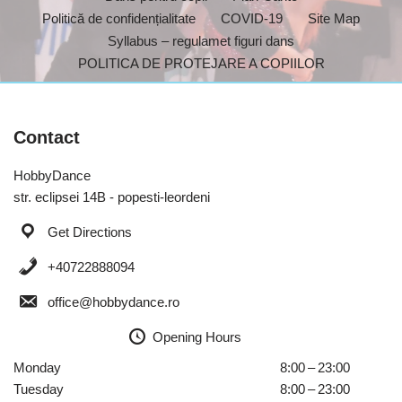
Politică de confidențialitate
COVID-19
Site Map
Syllabus – regulamet figuri dans
POLITICA DE PROTEJARE A COPIILOR
Contact
HobbyDance
str. eclipsei 14B - popesti-leordeni
Get Directions
+40722888094
office@hobbydance.ro
Opening Hours
Monday
8:00 – 23:00
Tuesday
8:00 – 23:00