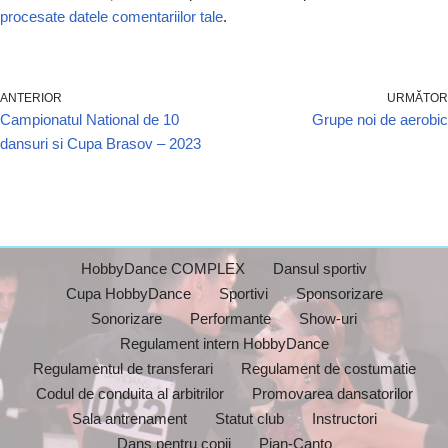
procesate datele comentariilor tale
.
ANTERIOR
URMĂTOR
Campionatul National de 10
Grupe noi de aerobic
dansuri si Cupa Brasov – 2023
HobbyDance COMPLEX
Dansul sportiv
Cupa HobbyDance
Sportivi
Sponsorizare
Sonorizare
Performante
Show-uri
Regulament intern HobbyDance
Regulamentul de transferari
Regulament de costumatie
Codul de conduita al arbitrilor
Promovarea dansatorilor
Sala antrenament
Statut club
Instructori
Dans pentru copii
Pian-Canto