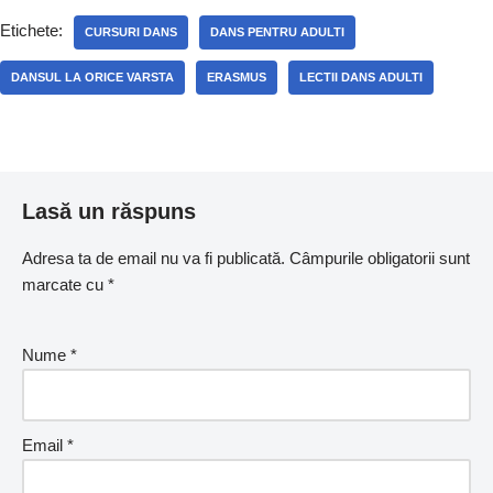
Etichete:
CURSURI DANS
DANS PENTRU ADULTI
DANSUL LA ORICE VARSTA
ERASMUS
LECTII DANS ADULTI
Lasă un răspuns
Adresa ta de email nu va fi publicată.
Câmpurile obligatorii sunt
marcate cu
*
Nume
*
Email
*