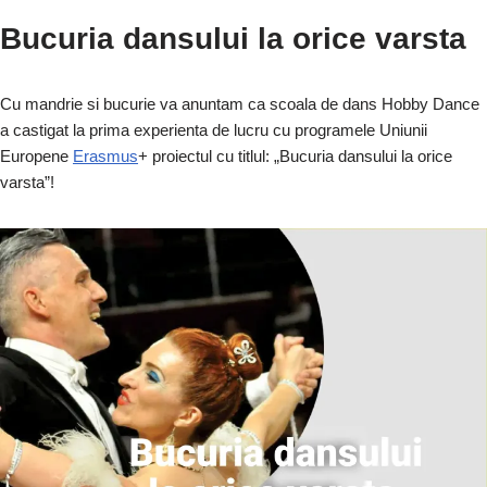
a
n
e
wi
h
el
o
ar
Bucuria dansului la orice varsta
c
k
d
tt
at
e
p
ta
e
e
di
er
s
gr
y
je
Cu mandrie si bucurie va anuntam ca scoala de dans Hobby Dance
b
dI
t
A
a
Li
a
a castigat la prima experienta de lucru cu programele Uniunii
o
n
p
m
n
z
Europene
Erasmus
+ proiectul cu titlul: „Bucuria dansului la orice
o
p
k
ă
varsta”!
k