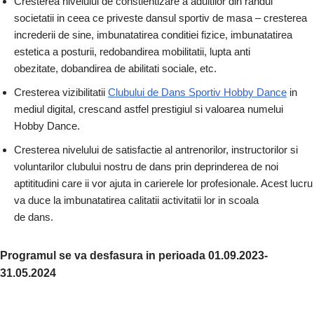
Cresterea nivelului de constientizare a adultilor din randul
societatii in ceea ce priveste dansul sportiv de masa – cresterea
increderii de sine, imbunatatirea conditiei fizice, imbunatatirea
estetica a posturii, redobandirea mobilitatii, lupta anti
obezitate, dobandirea de abilitati sociale, etc.
Cresterea vizibilitatii
Clubului de Dans Sportiv Hobby Dance
in
mediul digital, crescand astfel prestigiul si valoarea numelui
Hobby Dance.
Cresterea nivelului de satisfactie al antrenorilor, instructorilor si
voluntarilor clubului nostru de dans prin deprinderea de noi
aptititudini care ii vor ajuta in carierele lor profesionale. Acest lucru
va duce la imbunatatirea calitatii activitatii lor in scoala
de dans.
Programul se va desfasura in perioada 01.09.2023-
31.05.2024