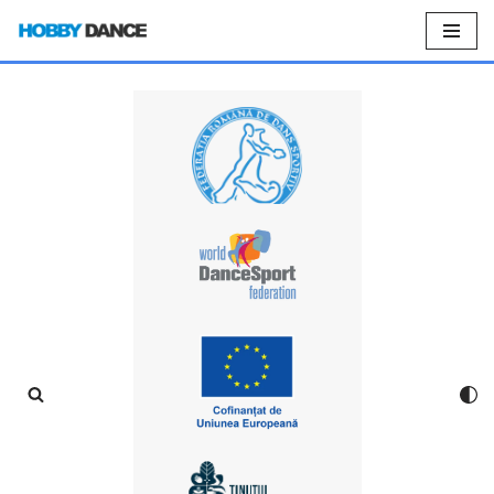
Sari
la
conținut