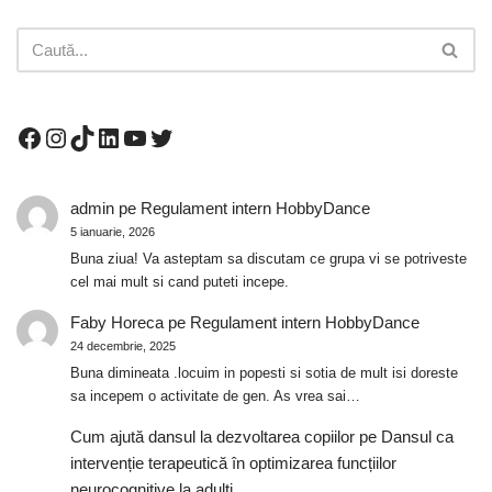
admin
pe
Regulament intern HobbyDance
5 ianuarie, 2026
Buna ziua! Va asteptam sa discutam ce grupa vi se potriveste
cel mai mult si cand puteti incepe.
Faby Horeca
pe
Regulament intern HobbyDance
24 decembrie, 2025
Buna dimineata .locuim in popesti si sotia de mult isi doreste
sa incepem o activitate de gen. As vrea sai…
Cum ajută dansul la dezvoltarea copiilor
pe
Dansul ca
intervenție terapeutică în optimizarea funcțiilor
neurocognitive la adulți