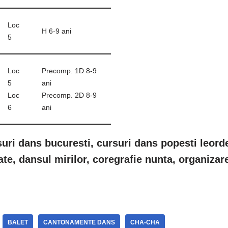
Loc
H 6-9 ani
5
Loc
Precomp. 1D 8-9
5
ani
Loc
Precomp. 2D 8-9
6
ani
suri dans bucuresti, cursuri dans popesti leord
rate, dansul mirilor, coregrafie nunta, organiz
BALET
CANTONAMENTE DANS
CHA-CHA