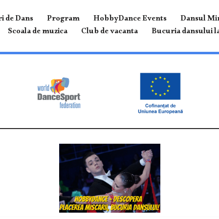
i de Dans
Program
HobbyDance Events
Dansul Mir
Scoala de muzica
Club de vacanta
Bucuria dansului la