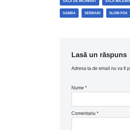
SALA DE INCHIRIAT
SALA MAJOR
SAMBA
SERBARI
SLOW-FOX
Lasă un răspuns
Adresa ta de email nu va fi p
Nume
*
Comentariu
*