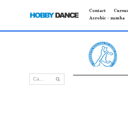
Contact
Cursur
Sari
Aerobic – zumba
la
conținut