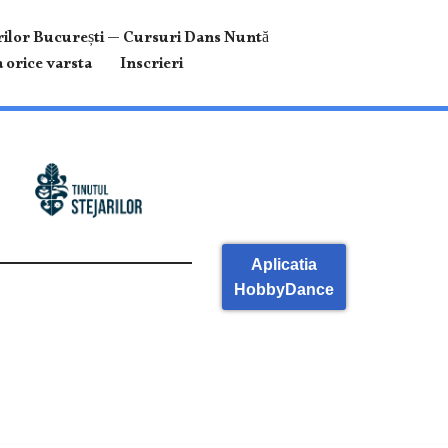
ilor București — Cursuri Dans Nuntă
 orice varsta
Inscrieri
Aplicatia
HobbyDance