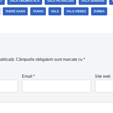
AT
SALA ONOMASTICA
SALA PETRECERI
SALA SERBARI
TABRE DANS
TANGO
VALS
VALS-VIENEZ
ZUMBA
ublicată.
Câmpurile obligatorii sunt marcate cu
*
Email
*
Site web