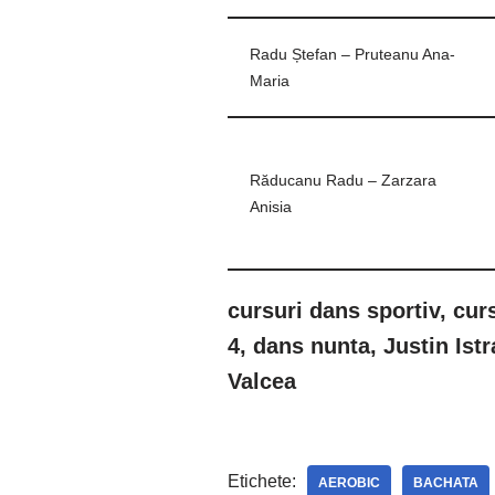
Radu Ștefan – Pruteanu Ana-
Maria
Răducanu Radu – Zarzara
Anisia
cursuri dans sportiv, cur
4, dans nunta, Justin Ist
Valcea
Etichete:
AEROBIC
BACHATA