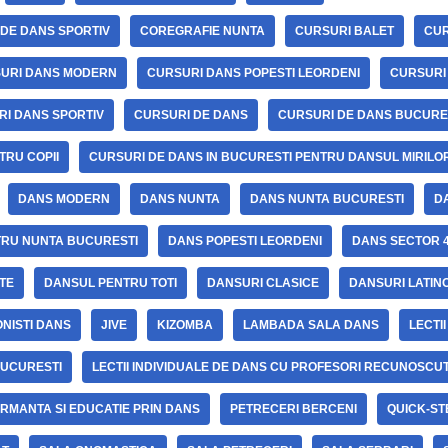
 DE DANS SPORTIV
COREGRAFIE NUNTA
CURSURI BALET
CUR
URI DANS MODERN
CURSURI DANS POPESTI LEORDENI
CURSURI
I DANS SPORTIV
CURSURI DE DANS
CURSURI DE DANS BUCURE
TRU COPII
CURSURI DE DANS IN BUCURESTI PENTRU DANSUL MIRILO
DANS MODERN
DANS NUNTA
DANS NUNTA BUCURESTI
D
TRU NUNTA BUCURESTI
DANS POPESTI LEORDENI
DANS SECTOR 
TE
DANSUL PENTRU TOTI
DANSURI CLASICE
DANSURI LATIN
ONISTI DANS
JIVE
KIZOMBA
LAMBADA SALA DANS
LECTI
BUCURESTI
LECTII INDIVIDUALE DE DANS CU PROFESORI RECUNOSCUT
RMANTA SI EDUCATIE PRIN DANS
PETRECERI BERCENI
QUICK-ST