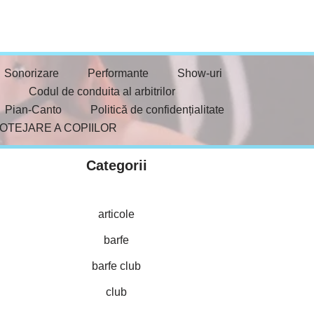
Sonorizare
Performante
Show-uri
Codul de conduita al arbitrilor
Pian-Canto
Politică de confidențialitate
ROTEJARE A COPIILOR
Categorii
articole
barfe
barfe club
club