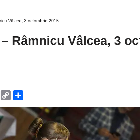
icu Vâlcea, 3 octombrie 2015
 – Râmnicu Vâlcea, 3 oc
T
C
P
el
o
ar
e
p
ta
gr
y
je
a
Li
a