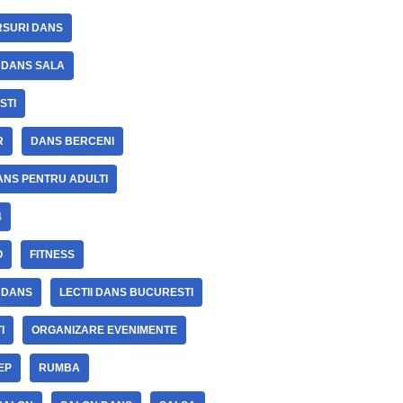
SURI DANS
 DANS SALA
STI
R
DANS BERCENI
ANS PENTRU ADULTI
4
O
FITNESS
I DANS
LECTII DANS BUCURESTI
I
ORGANIZARE EVENIMENTE
EP
RUMBA