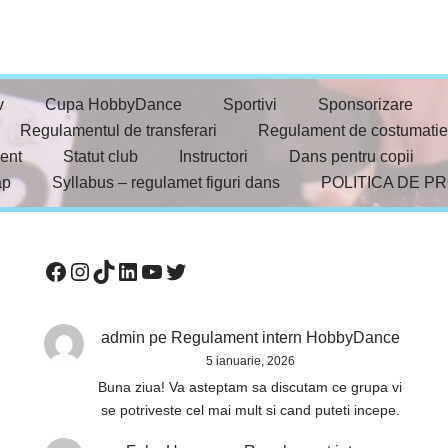
v
Cupa HobbyDance
Sportivi
Sponsorizare
Regulamentul de transferari
Regulament de costumatie
ent
Statut club
Instructori
Dans pentru copii
ap
Syllabus – regulamet figuri dans
POLITICA DE P
admin
pe
Regulament intern HobbyDance
5 ianuarie, 2026
Buna ziua! Va asteptam sa discutam ce grupa vi
se potriveste cel mai mult si cand puteti incepe.