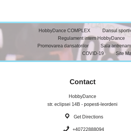
HobbyDance COMPLEX
Dansul sporti
Regulament intern HobbyDance
Promovarea dansatorilor
Sala antrenam
COVID-19
Site M
Contact
HobbyDance
str. eclipsei 14B - popesti-leordeni
Get Directions
+40722888094