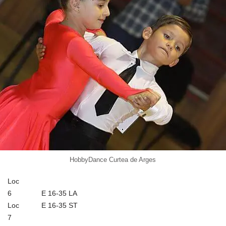
m
n
z
k
ă
HobbyDance Curtea de Arges
Loc
6
E 16-35 LA
Loc
E 16-35 ST
7