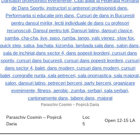
o
p
k
ă
k
Paraschiv Cosmin – Poșircă Daria
Paraschiv Cosmin – Poșircă
Loc
Open 12-15 LA
Daria
5