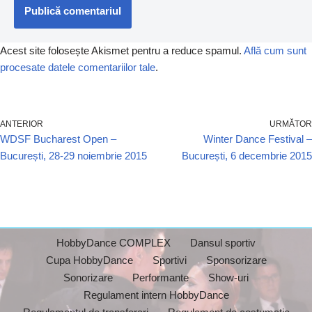
Acest site folosește Akismet pentru a reduce spamul.
Află cum sunt
procesate datele comentariilor tale
.
ANTERIOR
URMĂTOR
WDSF Bucharest Open –
Winter Dance Festival –
București, 28-29 noiembrie 2015
București, 6 decembrie 2015
HobbyDance COMPLEX
Dansul sportiv
Cupa HobbyDance
Sportivi
Sponsorizare
Sonorizare
Performante
Show-uri
Regulament intern HobbyDance