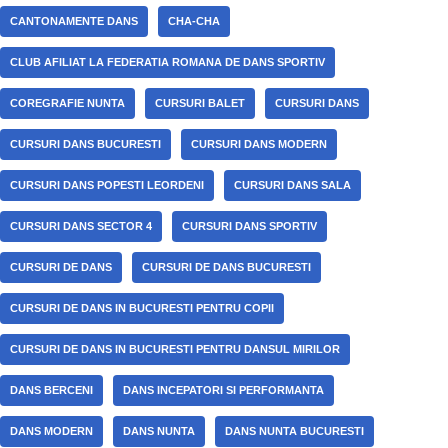
CANTONAMENTE DANS
CHA-CHA
CLUB AFILIAT LA FEDERATIA ROMANA DE DANS SPORTIV
COREGRAFIE NUNTA
CURSURI BALET
CURSURI DANS
CURSURI DANS BUCURESTI
CURSURI DANS MODERN
CURSURI DANS POPESTI LEORDENI
CURSURI DANS SALA
CURSURI DANS SECTOR 4
CURSURI DANS SPORTIV
CURSURI DE DANS
CURSURI DE DANS BUCURESTI
CURSURI DE DANS IN BUCURESTI PENTRU COPII
CURSURI DE DANS IN BUCURESTI PENTRU DANSUL MIRILOR
DANS BERCENI
DANS INCEPATORI SI PERFORMANTA
DANS MODERN
DANS NUNTA
DANS NUNTA BUCURESTI