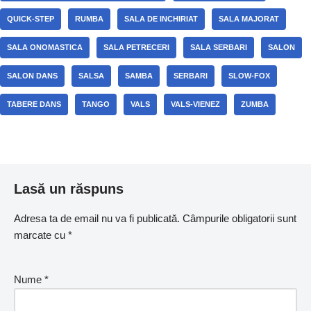
QUICK-STEP
RUMBA
SALA DE INCHIRIAT
SALA MAJORAT
SALA ONOMASTICA
SALA PETRECERI
SALA SERBARI
SALON
SALON DANS
SALSA
SAMBA
SERBARI
SLOW-FOX
TABERE DANS
TANGO
VALS
VALS-VIENEZ
ZUMBA
Lasă un răspuns
Adresa ta de email nu va fi publicată.
Câmpurile obligatorii sunt
marcate cu
*
Nume
*