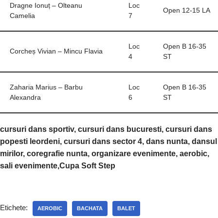
Dragne Ionuț – Olteanu
Loc
Open 12-15 LA
Camelia
7
Loc
Open B 16-35
Corcheș Vivian – Mincu Flavia
4
ST
Zaharia Marius – Barbu
Loc
Open B 16-35
Alexandra
6
ST
cursuri dans sportiv, cursuri dans bucuresti, cursuri dans
popesti leordeni, cursuri dans sector 4, dans nunta, dansul
mirilor, coregrafie nunta, organizare evenimente, aerobic,
sali evenimente,Cupa Soft Step
Etichete:
AEROBIC
BACHATA
BALET