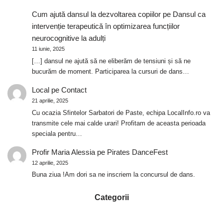
Cum ajută dansul la dezvoltarea copiilor
pe
Dansul ca
intervenție terapeutică în optimizarea funcțiilor
neurocognitive la adulți
11 iunie, 2025
[…] dansul ne ajută să ne eliberăm de tensiuni și să ne
bucurăm de moment. Participarea la cursuri de dans…
Local
pe
Contact
21 aprilie, 2025
Cu ocazia Sfintelor Sarbatori de Paste, echipa LocalInfo.ro va
transmite cele mai calde urari! Profitam de aceasta perioada
speciala pentru…
Profir Maria Alessia
pe
Pirates DanceFest
12 aprilie, 2025
Buna ziua !Am dori sa ne inscriem la concursul de dans.
Categorii