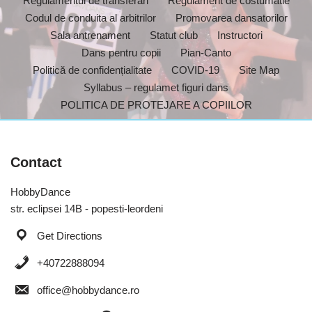
Regulamentul de transferari
Regulament de costumatie
Codul de conduita al arbitrilor
Promovarea dansatorilor
Sala antrenament
Statut club
Instructori
Dans pentru copii
Pian-Canto
Politică de confidențialitate
COVID-19
Site Map
Syllabus – regulamet figuri dans
POLITICA DE PROTEJARE A COPIILOR
Contact
HobbyDance
str. eclipsei 14B - popesti-leordeni
Get Directions
+40722888094
office@hobbydance.ro