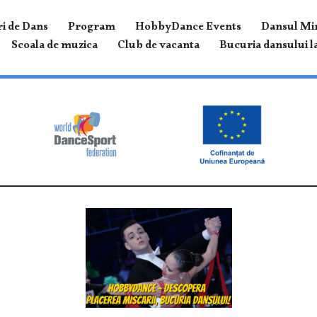
i de Dans
Program
HobbyDance Events
Dansul Mir
Scoala de muzica
Club de vacanta
Bucuria dansului la