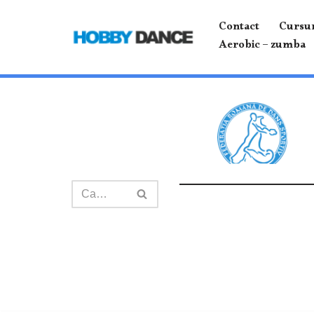
Contact
Cursur
Sari
Aerobic – zumba
la
conținut