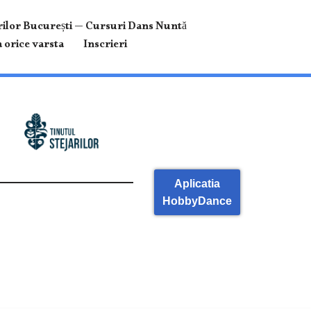
ilor București — Cursuri Dans Nuntă
 orice varsta
Inscrieri
Aplicatia
HobbyDance