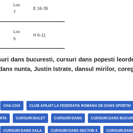
Loc
E 16-35
7
Loc
H 6-11
5
suri dans bucuresti, cursuri dans popesti leord
dans nunta, Justin Istrate, dansul mirilor, core
CHA-CHA
CLUB AFILIAT LA FEDERATIA ROMANA DE DANS SPORTIV
NTA
CURSURI BALET
CURSURI DANS
CURSURI DANS BUCUR
CURSURI DANS SALA
CURSURI DANS SECTOR 4
CURSURI DANS