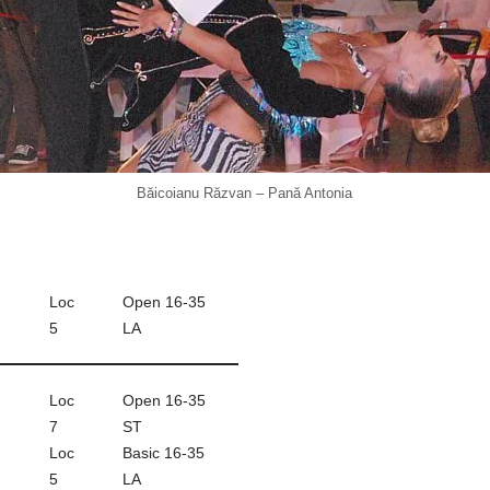
k
ă
Băicoianu Răzvan – Pană Antonia
Loc
Open 16-35
5
LA
Loc
Open 16-35
7
ST
Loc
Basic 16-35
5
LA