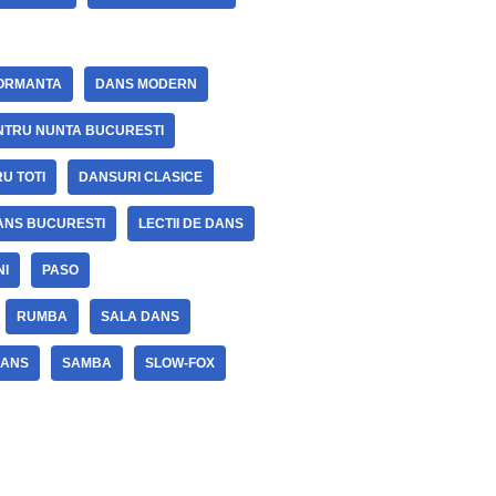
FORMANTA
DANS MODERN
NTRU NUNTA BUCURESTI
U TOTI
DANSURI CLASICE
DANS BUCURESTI
LECTII DE DANS
NI
PASO
RUMBA
SALA DANS
DANS
SAMBA
SLOW-FOX