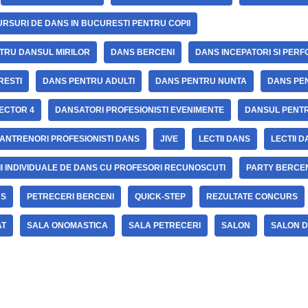
URSURI DE DANS IN BUCURESTI PENTRU COPII
NTRU DANSUL MIRILOR
DANS BERCENI
DANS INCEPATORI SI PER
RESTI
DANS PENTRU ADULTI
DANS PENTRU NUNTA
DANS PE
ECTOR 4
DANSATORI PROFESIONISTI EVENIMENTE
DANSUL PENTR
 ANTRENORI PROFESIONISTI DANS
JIVE
LECTII DANS
LECTII 
II INDIVIDUALE DE DANS CU PROFESORI RECUNOSCUTI
PARTY BERCE
NS
PETRECERI BERCENI
QUICK-STEP
REZULTATE CONCURS
AT
SALA ONOMASTICA
SALA PETRECERI
SALON
SALON 