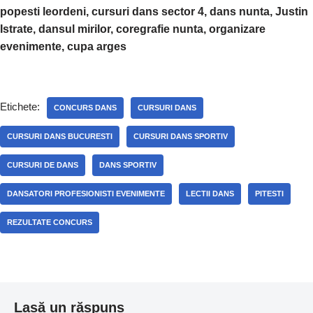
popesti leordeni, cursuri dans sector 4, dans nunta, Justin
Istrate, dansul mirilor, coregrafie nunta, organizare
evenimente, cupa arges
Etichete:
CONCURS DANS
CURSURI DANS
CURSURI DANS BUCURESTI
CURSURI DANS SPORTIV
CURSURI DE DANS
DANS SPORTIV
DANSATORI PROFESIONISTI EVENIMENTE
LECTII DANS
PITESTI
REZULTATE CONCURS
Lasă un răspuns