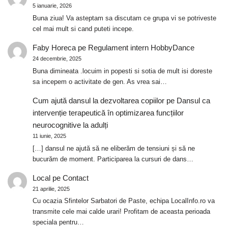
5 ianuarie, 2026
Buna ziua! Va asteptam sa discutam ce grupa vi se potriveste
cel mai mult si cand puteti incepe.
Faby Horeca
pe
Regulament intern HobbyDance
24 decembrie, 2025
Buna dimineata .locuim in popesti si sotia de mult isi doreste
sa incepem o activitate de gen. As vrea sai…
Cum ajută dansul la dezvoltarea copiilor
pe
Dansul ca
intervenție terapeutică în optimizarea funcțiilor
neurocognitive la adulți
11 iunie, 2025
[…] dansul ne ajută să ne eliberăm de tensiuni și să ne
bucurăm de moment. Participarea la cursuri de dans…
Local
pe
Contact
21 aprilie, 2025
Cu ocazia Sfintelor Sarbatori de Paste, echipa LocalInfo.ro va
transmite cele mai calde urari! Profitam de aceasta perioada
speciala pentru…