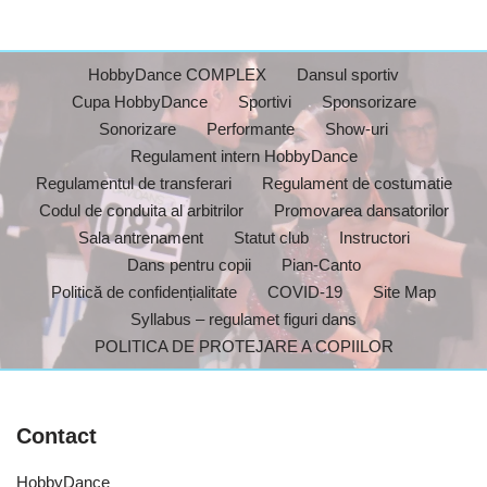
HobbyDance COMPLEX
Dansul sportiv
Cupa HobbyDance
Sportivi
Sponsorizare
Sonorizare
Performante
Show-uri
Regulament intern HobbyDance
Regulamentul de transferari
Regulament de costumatie
Codul de conduita al arbitrilor
Promovarea dansatorilor
Sala antrenament
Statut club
Instructori
Dans pentru copii
Pian-Canto
Politică de confidențialitate
COVID-19
Site Map
Syllabus – regulamet figuri dans
POLITICA DE PROTEJARE A COPIILOR
Contact
HobbyDance