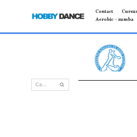
Contact
Cursur
Sari
Aerobic – zumba
la
conținut