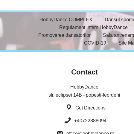
HobbyDance COMPLEX
Dansul sporti
Regulament intern HobbyDance
Promovarea dansatorilor
Sala antrenam
COVID-19
Site M
Contact
HobbyDance
str. eclipsei 14B - popesti-leordeni
Get Directions
+40722888094
office@hobbydance.ro