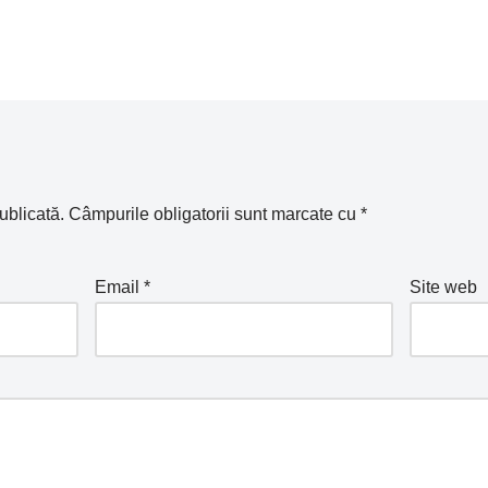
m
n
z
k
ă
ublicată.
Câmpurile obligatorii sunt marcate cu
*
Email
*
Site web