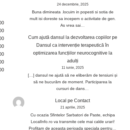
24 decembrie, 2025
Buna dimineata .locuim in popesti si sotia de
mult isi doreste sa incepem o activitate de gen.
00
As vrea sai…
00
Cum ajută dansul la dezvoltarea copiilor
pe
00
Dansul ca intervenție terapeutică în
00
optimizarea funcțiilor neurocognitive la
00
adulți
00
11 iunie, 2025
00
[…] dansul ne ajută să ne eliberăm de tensiuni și
să ne bucurăm de moment. Participarea la
cursuri de dans…
Local
pe
Contact
21 aprilie, 2025
Cu ocazia Sfintelor Sarbatori de Paste, echipa
LocalInfo.ro va transmite cele mai calde urari!
Profitam de aceasta perioada speciala pentru…