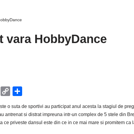
HobbyDance
t vara HobbyDance
T
C
P
el
o
ar
ste o suta de sportivi au participat anul acesta la stagiul de pre
e
p
ta
au antrenat si distrat impreuna intr-un complex de 5 stele din B
gr
y
je
a ce priveste dansul este din ce in ce mai mare si promitem ca l
a
Li
a