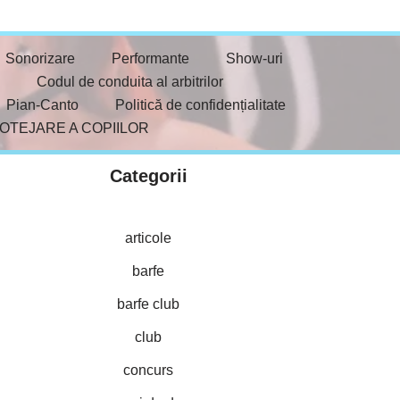
Sonorizare
Performante
Show-uri
Codul de conduita al arbitrilor
Pian-Canto
Politică de confidențialitate
ROTEJARE A COPIILOR
Categorii
articole
barfe
barfe club
club
concurs