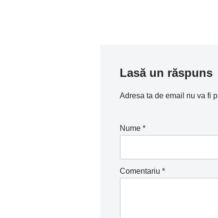
o
n
p
o
p
k
Lasă un răspuns
Adresa ta de email nu va fi p
Nume
*
Comentariu
*