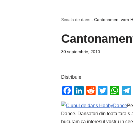
Scoala de dans
-
Cantonament vara 
Cantonamen
30 septembrie, 2010
Distribuie
F
Li
R
T
W
a
n
e
wi
h
Pe
c
k
d
tt
at
Dance. Dansatori din toata tara s-
e
e
di
er
s
bucuram ca interesul vostru in cee
b
dI
t
A