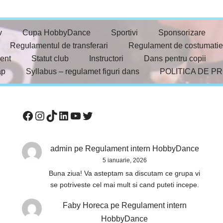
v
Cupa HobbyDance
Sportivi
Sponsorizare
Regulamentul de transferari
Regulament de costumatie
ent
Statut club
Instructori
Dans pentru copii
ap
Syllabus – regulamet figuri dans
POLITICA DE P
admin
pe
Regulament intern HobbyDance
5 ianuarie, 2026
Buna ziua! Va asteptam sa discutam ce grupa vi
se potriveste cel mai mult si cand puteti incepe.
Faby Horeca
pe
Regulament intern
HobbyDance