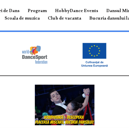
i de Dans
Program
HobbyDance Events
Dansul Mir
Scoala de muzica
Club de vacanta
Bucuria dansului la