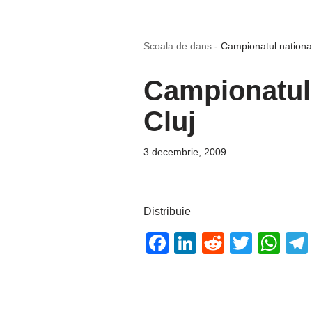
Scoala de dans
-
Campionatul national
Campionatul 
Cluj
3 decembrie, 2009
Distribuie
F
Li
R
T
W
a
n
e
wi
h
c
k
d
tt
at
e
e
di
er
s