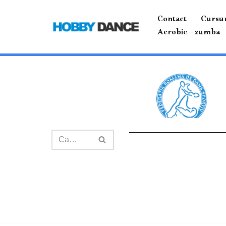
Contact
Cursur
Sari
Aerobic – zumba
la
conținut