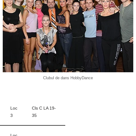
a
Li
a
m
n
z
k
ă
Clubul de dans HobbyDance
Loc
Cls C LA 19-
3
35
Loc