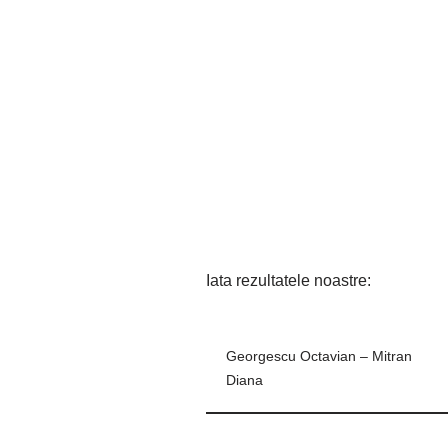
b
dI
t
A
o
n
p
o
p
k
Iata rezultatele noastre:
Georgescu Octavian – Mitran
Diana