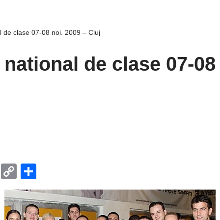
 de clase 07-08 noi. 2009 – Cluj
national de clase 07-08 
T
C
P
el
o
ar
e
p
ta
gr
y
je