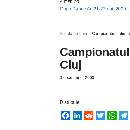
ANTERIOR
Cupa Dance Art 21-22 noi. 2009 
Scoala de dans
-
Campionatul national
Campionatul 
Cluj
3 decembrie, 2009
Distribuie
F
Li
R
T
W
a
n
e
wi
h