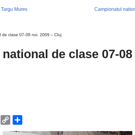
– Targu Mures
Campionatul nation
 de clase 07-08 noi. 2009 – Cluj
national de clase 07-08 
T
C
P
el
o
ar