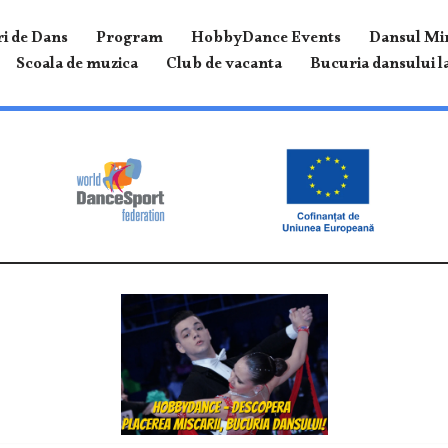
i de Dans
Program
HobbyDance Events
Dansul Mir
Scoala de muzica
Club de vacanta
Bucuria dansului la