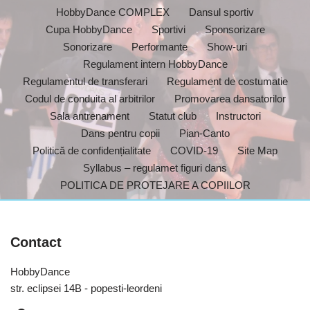
HobbyDance COMPLEX
Dansul sportiv
Cupa HobbyDance
Sportivi
Sponsorizare
Sonorizare
Performante
Show-uri
Regulament intern HobbyDance
Regulamentul de transferari
Regulament de costumatie
Codul de conduita al arbitrilor
Promovarea dansatorilor
Sala antrenament
Statut club
Instructori
Dans pentru copii
Pian-Canto
Politică de confidențialitate
COVID-19
Site Map
Syllabus – regulamet figuri dans
POLITICA DE PROTEJARE A COPIILOR
Contact
HobbyDance
str. eclipsei 14B - popesti-leordeni