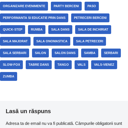
ORGANIZARE EVENIMENTE
PARTY BERCENI
PASO
PERFORMANTA SI EDUCATIE PRIN DANS
PETRECERI BERCENI
QUICK-STEP
RUMBA
SALA DANS
SALA DE INCHIRIAT
SALA MAJORAT
SALA ONOMASTICA
SALA PETRECERI
SALA SERBARI
SALON
SALON DANS
SAMBA
SERBARI
SLOW-FOX
TABRE DANS
TANGO
VALS
VALS-VIENEZ
ZUMBA
Lasă un răspuns
Adresa ta de email nu va fi publicată.
Câmpurile obligatorii sunt