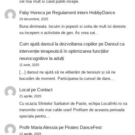
cel mai mult si cand puteti incepe.
Faby Horeca
pe
Regulament intern HobbyDance
24 decembrie, 2025
Buna dimineata .locuim in popesti si sotia de mult isi doreste
sa incepem o activitate de gen. As vrea sai…
Cum ajută dansul la dezvoltarea copiilor
pe
Dansul ca
intervenție terapeutică în optimizarea funcțiilor
neurocognitive la adulți
11 iunie, 2025
[…] dansul ne ajută să ne eliberăm de tensiuni și să ne
bucurăm de moment. Participarea la cursuri de dans…
Local
pe
Contact
21 aprilie, 2025
Cu ocazia Sfintelor Sarbatori de Paste, echipa LocalInfo.ro va
transmite cele mai calde urari! Profitam de aceasta perioada
speciala pentru…
Profir Maria Alessia
pe
Pirates DanceFest
12 aprilie, 2025