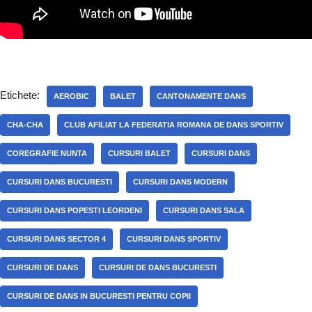
Etichete:
AEROBIC
BALET
CANTONAMENTE DANS
CHA-CHA
CLUB AFILIAT LA FEDERATIA ROMANA DE DANS SPORTIV
COREGRAFIE NUNTA
CURSURI BALET
CURSURI DANS
CURSURI DANS BUCURESTI
CURSURI DANS MODERN
CURSURI DANS POPESTI LEORDENI
CURSURI DANS SALA
CURSURI DANS SECTOR 4
CURSURI DANS SPORTIV
CURSURI DE DANS
CURSURI DE DANS BUCURESTI
CURSURI DE DANS IN BUCURESTI PENTRU COPII