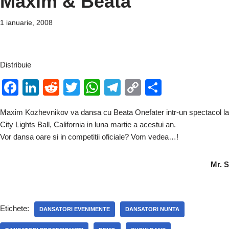
Maxim & Beata
1 ianuarie, 2008
Distribuie
F
Li
R
T
W
T
C
P
a
n
e
wi
h
el
o
ar
Maxim Kozhevnikov va dansa cu Beata Onefater intr-un spectacol la
c
k
d
tt
at
e
p
ta
City Lights Ball, California in luna martie a acestui an.
e
e
di
er
s
gr
y
je
Vor dansa oare si in competitii oficiale? Vom vedea…!
b
dI
t
A
a
Li
a
o
n
p
m
n
z
Mr. S
o
p
k
ă
k
Etichete:
DANSATORI EVENIMENTE
DANSATORI NUNTA