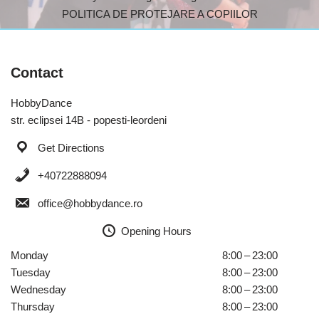
POLITICA DE PROTEJARE A COPIILOR
Contact
HobbyDance
str. eclipsei 14B - popesti-leordeni
Get Directions
+40722888094
office@hobbydance.ro
Opening Hours
Monday
8:00 – 23:00
Tuesday
8:00 – 23:00
Wednesday
8:00 – 23:00
Thursday
8:00 – 23:00