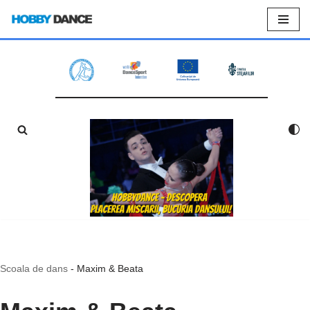
Sari
la
conținut
Scoala de dans
-
Maxim & Beata