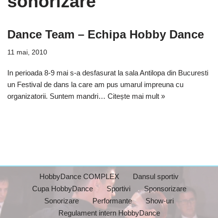
sonorizare
Dance Team – Echipa Hobby Dance
11 mai, 2010
In perioada 8-9 mai s-a desfasurat la sala Antilopa din Bucuresti
un Festival de dans la care am pus umarul impreuna cu
organizatorii. Suntem mandri…
Citește mai mult »
HobbyDance COMPLEX
Dansul sportiv
Cupa HobbyDance
Sportivi
Sponsorizare
Sonorizare
Performante
Show-uri
Regulament intern HobbyDance