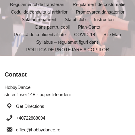
Regulamentul de transferari
Regulament de costumatie
Codul de conduita al arbitrilor
Promovarea dansatorilor
Sala antrenament
Statut club
Instructori
Dans pentru copii
Pian-Canto
Politică de confidențialitate
COVID-19
Site Map
Syllabus – regulamet figuri dans
POLITICA DE PROTEJARE A COPIILOR
Contact
HobbyDance
str. eclipsei 14B - popesti-leordeni
Get Directions
+40722888094
office@hobbydance.ro