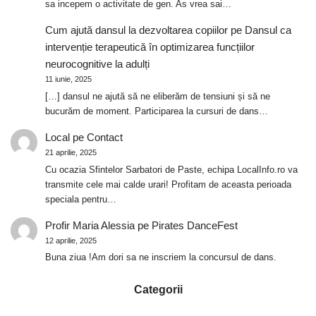
sa incepem o activitate de gen. As vrea sai…
Cum ajută dansul la dezvoltarea copiilor
pe
Dansul ca
intervenție terapeutică în optimizarea funcțiilor
neurocognitive la adulți
11 iunie, 2025
[…] dansul ne ajută să ne eliberăm de tensiuni și să ne
bucurăm de moment. Participarea la cursuri de dans…
Local
pe
Contact
21 aprilie, 2025
Cu ocazia Sfintelor Sarbatori de Paste, echipa LocalInfo.ro va
transmite cele mai calde urari! Profitam de aceasta perioada
speciala pentru…
Profir Maria Alessia
pe
Pirates DanceFest
12 aprilie, 2025
Buna ziua !Am dori sa ne inscriem la concursul de dans.
Categorii