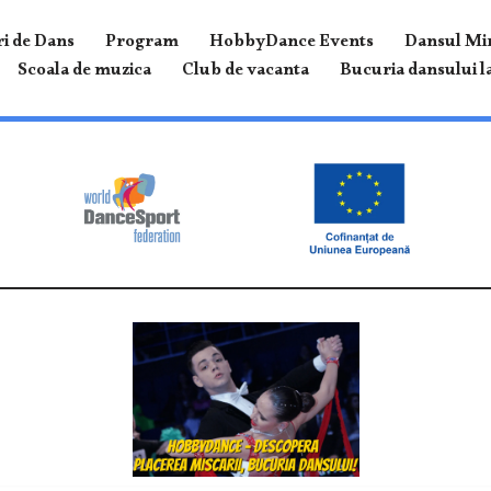
i de Dans
Program
HobbyDance Events
Dansul Mir
Scoala de muzica
Club de vacanta
Bucuria dansului la