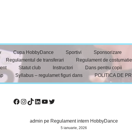
v
Cupa HobbyDance
Sportivi
Sponsorizare
Regulamentul de transferari
Regulament de costumatie
ent
Statut club
Instructori
Dans pentru copii
ap
Syllabus – regulamet figuri dans
POLITICA DE P
admin
pe
Regulament intern HobbyDance
5 ianuarie, 2026