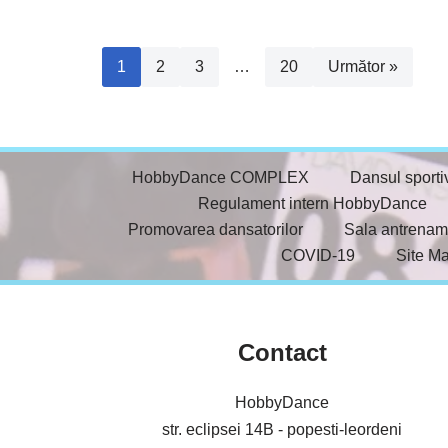
1
2
3
…
20
Următor »
HobbyDance COMPLEX
Dansul sporti
Regulament intern HobbyDance
Promovarea dansatorilor
Sala antrenam
COVID-19
Site M
Contact
HobbyDance
str. eclipsei 14B - popesti-leordeni