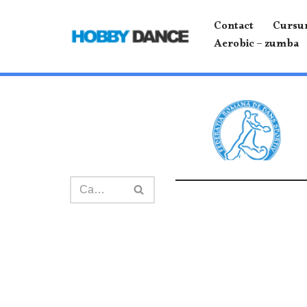
Contact
Cursur
Sari
Aerobic – zumba
la
conținut