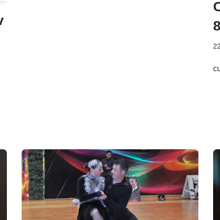
v
8
22
c