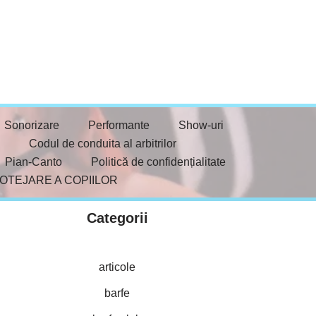
Sonorizare
Performante
Show-uri
Codul de conduita al arbitrilor
Pian-Canto
Politică de confidențialitate
ROTEJARE A COPIILOR
Categorii
articole
barfe