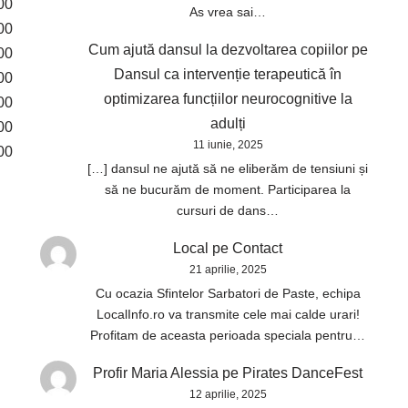
00
As vrea sai…
00
Cum ajută dansul la dezvoltarea copiilor
pe
00
Dansul ca intervenție terapeutică în
00
optimizarea funcțiilor neurocognitive la
00
adulți
00
11 iunie, 2025
00
[…] dansul ne ajută să ne eliberăm de tensiuni și
să ne bucurăm de moment. Participarea la
cursuri de dans…
Local
pe
Contact
21 aprilie, 2025
Cu ocazia Sfintelor Sarbatori de Paste, echipa
LocalInfo.ro va transmite cele mai calde urari!
Profitam de aceasta perioada speciala pentru…
Profir Maria Alessia
pe
Pirates DanceFest
12 aprilie, 2025