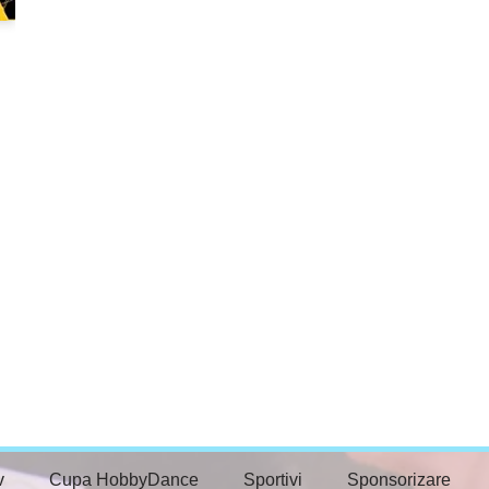
v
Cupa HobbyDance
Sportivi
Sponsorizare