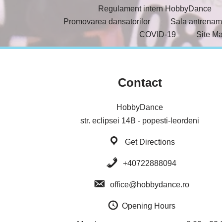
Regulament intern HobbyDance
Promovarea dansatorilor
Sala antrenam
COVID-19
Site M
Contact
HobbyDance
str. eclipsei 14B - popesti-leordeni
Get Directions
+40722888094
office@hobbydance.ro
Opening Hours