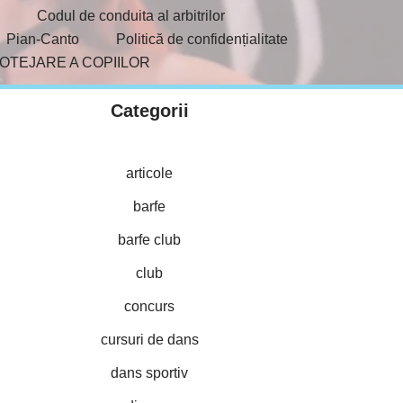
Codul de conduita al arbitrilor
Pian-Canto
Politică de confidențialitate
ROTEJARE A COPIILOR
Categorii
articole
barfe
barfe club
club
concurs
cursuri de dans
dans sportiv