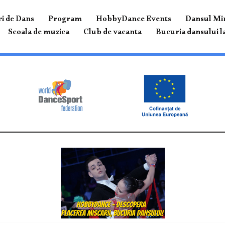
i de Dans
Program
HobbyDance Events
Dansul Mir
Scoala de muzica
Club de vacanta
Bucuria dansului la