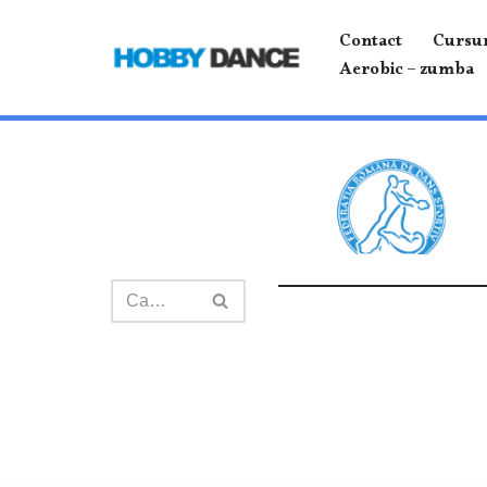
Contact
Cursur
Sari
Aerobic – zumba
la
conținut