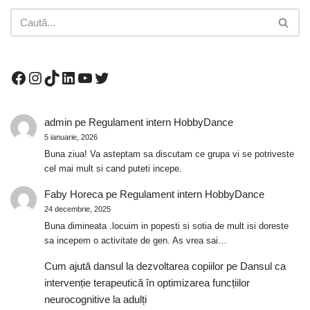
admin
pe
Regulament intern HobbyDance
5 ianuarie, 2026
Buna ziua! Va asteptam sa discutam ce grupa vi se potriveste
cel mai mult si cand puteti incepe.
Faby Horeca
pe
Regulament intern HobbyDance
24 decembrie, 2025
Buna dimineata .locuim in popesti si sotia de mult isi doreste
sa incepem o activitate de gen. As vrea sai…
Cum ajută dansul la dezvoltarea copiilor
pe
Dansul ca
intervenție terapeutică în optimizarea funcțiilor
neurocognitive la adulți