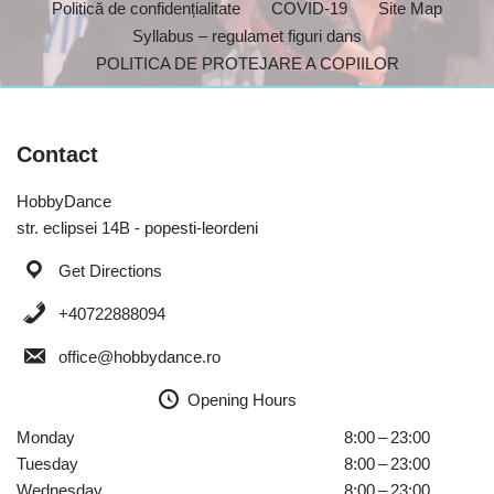
Politică de confidențialitate
COVID-19
Site Map
Syllabus – regulamet figuri dans
POLITICA DE PROTEJARE A COPIILOR
Contact
HobbyDance
str. eclipsei 14B - popesti-leordeni
Get Directions
+40722888094
office@hobbydance.ro
Opening Hours
Monday
8:00 – 23:00
Tuesday
8:00 – 23:00
Wednesday
8:00 – 23:00