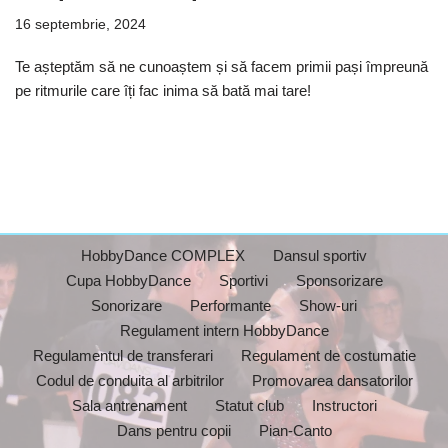
16 septembrie, 2024
Te așteptăm să ne cunoaștem și să facem primii pași împreună
pe ritmurile care îți fac inima să bată mai tare!
HobbyDance COMPLEX
Dansul sportiv
Cupa HobbyDance
Sportivi
Sponsorizare
Sonorizare
Performante
Show-uri
Regulament intern HobbyDance
Regulamentul de transferari
Regulament de costumatie
Codul de conduita al arbitrilor
Promovarea dansatorilor
Sala antrenament
Statut club
Instructori
Dans pentru copii
Pian-Canto