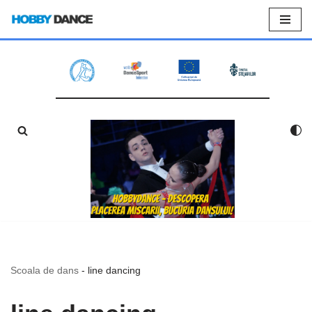
Sari
la
conținut
Scoala de dans
-
line dancing