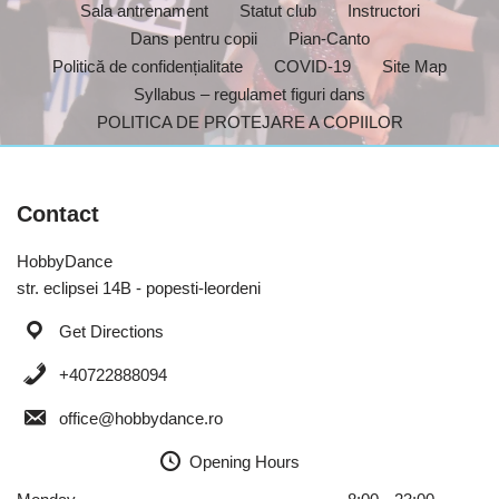
Sala antrenament
Statut club
Instructori
Dans pentru copii
Pian-Canto
Politică de confidențialitate
COVID-19
Site Map
Syllabus – regulamet figuri dans
POLITICA DE PROTEJARE A COPIILOR
Contact
HobbyDance
str. eclipsei 14B - popesti-leordeni
Get Directions
+40722888094
office@hobbydance.ro
Opening Hours