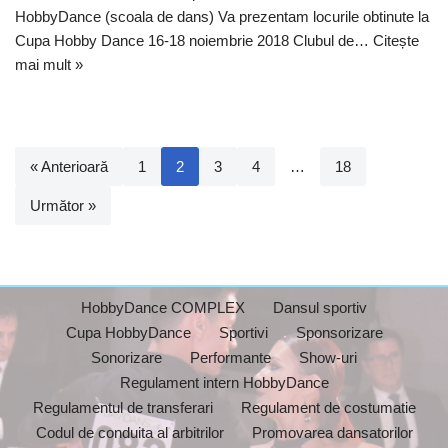
HobbyDance (scoala de dans) Va prezentam locurile obtinute la
Cupa Hobby Dance 16-18 noiembrie 2018 Clubul de…
Citește
mai mult »
« Anterioară
1
2
3
4
…
18
Următor »
HobbyDance COMPLEX
Dansul sportiv
Cupa HobbyDance
Sportivi
Sponsorizare
Sonorizare
Performante
Show-uri
Regulament intern HobbyDance
Regulamentul de transferari
Regulament de costumatie
Codul de conduita al arbitrilor
Promovarea dansatorilor