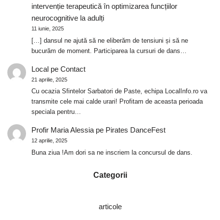
intervenție terapeutică în optimizarea funcțiilor
neurocognitive la adulți
11 iunie, 2025
[…] dansul ne ajută să ne eliberăm de tensiuni și să ne
bucurăm de moment. Participarea la cursuri de dans…
Local
pe
Contact
21 aprilie, 2025
Cu ocazia Sfintelor Sarbatori de Paste, echipa LocalInfo.ro va
transmite cele mai calde urari! Profitam de aceasta perioada
speciala pentru…
Profir Maria Alessia
pe
Pirates DanceFest
12 aprilie, 2025
Buna ziua !Am dori sa ne inscriem la concursul de dans.
Categorii
articole