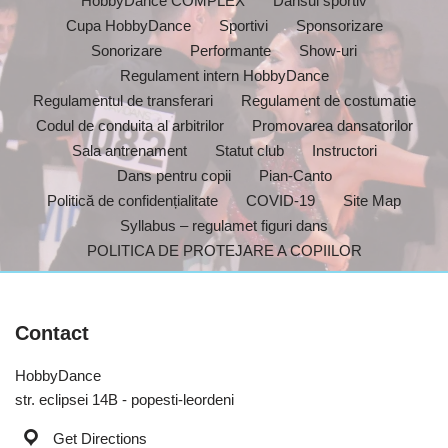
HobbyDance COMPLEX
Dansul sportiv
Cupa HobbyDance
Sportivi
Sponsorizare
Sonorizare
Performante
Show-uri
Regulament intern HobbyDance
Regulamentul de transferari
Regulament de costumatie
Codul de conduita al arbitrilor
Promovarea dansatorilor
Sala antrenament
Statut club
Instructori
Dans pentru copii
Pian-Canto
Politică de confidențialitate
COVID-19
Site Map
Syllabus – regulamet figuri dans
POLITICA DE PROTEJARE A COPIILOR
Contact
HobbyDance
str. eclipsei 14B - popesti-leordeni
Get Directions