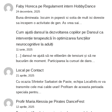
Faby Horeca
pe
Regulament intern HobbyDance
24 decembrie, 2025
Buna dimineata .locuim in popesti si sotia de mult isi doreste
sa incepem o activitate de gen. As vrea sai…
Cum ajută dansul la dezvoltarea copiilor
pe
Dansul ca
intervenție terapeutică în optimizarea funcțiilor
neurocognitive la adulți
11 iunie, 2025
[…] dansul ne ajută să ne eliberăm de tensiuni și să ne
bucurăm de moment. Participarea la cursuri de dans…
Local
pe
Contact
21 aprilie, 2025
Cu ocazia Sfintelor Sarbatori de Paste, echipa LocalInfo.ro va
transmite cele mai calde urari! Profitam de aceasta perioada
speciala pentru…
Profir Maria Alessia
pe
Pirates DanceFest
12 aprilie, 2025